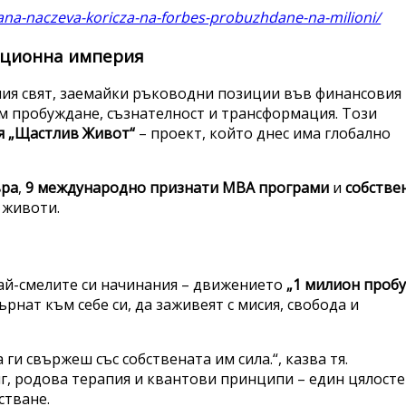
ana-naczeva-koricza-na-forbes-probuzhdane-na-milioni/
ационна империя
ния свят, заемайки ръководни позиции във финансовия
ъм пробуждане, съзнателност и трансформация. Този
я „Щастлив Живот“
– проект, който днес има глобално
ъра
,
9 международно признати MBA програми
и
собстве
 животи.
 най-смелите си начинания – движението
„1 милион проб
ърнат към себе си, да заживеят с мисия, свобода и
 ги свържеш със собствената им сила.“, казва тя.
г, родова терапия и квантови принципи – един цялосте
стване.