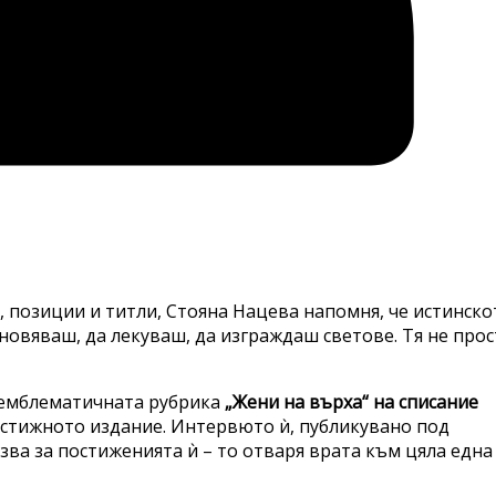
ла, позиции и титли, Стояна Нацева напомня, че истинско
новяваш, да лекуваш, да изграждаш светове. Тя не прос
а емблематичната рубрика
„Жени на върха“ на списание
рестижното издание. Интервюто ѝ, публикувано под
азва за постиженията ѝ – то отваря врата към цяла една