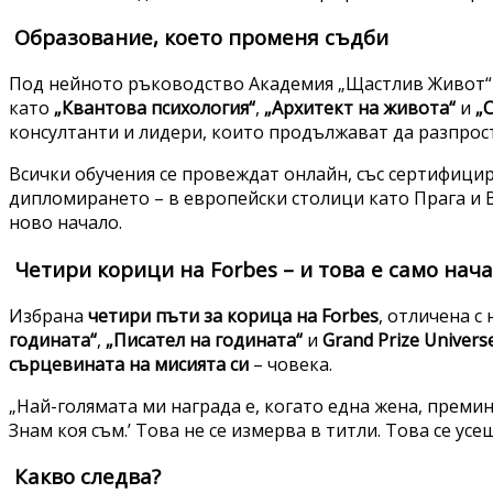
Образование, което променя съдби
Под нейното ръководство Академия „Щастлив Живот“ 
като
„Квантова психология“
,
„Архитект на живота“
и
„
консултанти и лидери, които продължават да разпрост
Всички обучения се провеждат онлайн, със сертифици
дипломирането – в европейски столици като Прага и 
ново начало.
Четири корици на Forbes – и това е само нач
Избрана
четири пъти за корица на Forbes
, отличена с
годината“
,
„Писател на годината“
и
Grand Prize Univers
сърцевината на мисията си
– човека.
„Най-голямата ми награда е, когато една жена, премина
Знам коя съм.’ Това не се измерва в титли. Това се усе
Какво следва?