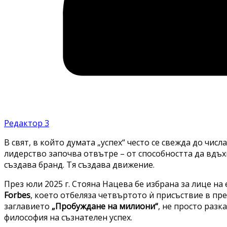
Редактор 3
В свят, в който думата „успех“ често се свежда до чис
лидерство започва отвътре – от способността да вдъх
създава бранд. Тя създава движение.
През юли 2025 г. Стояна Нацева бе избрана за лице н
Forbes
, което отбеляза четвъртото ѝ присъствие в п
заглавието
„Пробуждане на милиони“
, не просто разк
философия на съзнателен успех.