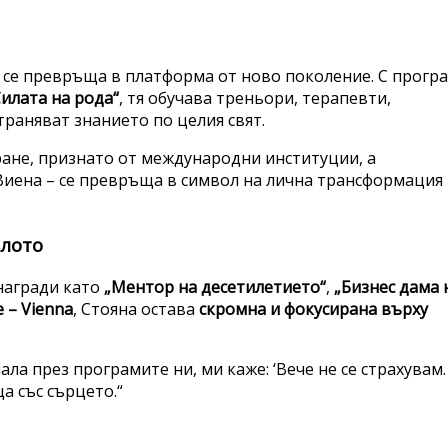
се превръща в платформа от ново поколение. С прогр
Силата на рода“
, тя обучава треньори, терапевти,
раняват знанието по целия свят.
ране, признато от международни институции, а
Виена – се превръща в символ на лична трансформация
алото
 награди като
„Ментор на десетилетието“
,
„Бизнес дама 
e – Vienna
, Стояна остава
скромна и фокусирана върху
ла през програмите ни, ми каже: ‘Вече не се страхувам.
ща със сърцето.“