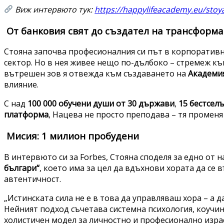
Виж интервюто тук:
https://happylifeacademy.eu/stoy
От банковия свят до създател на трансформ
Стояна започва професионалния си път в корпоратив
сектор. Но в нея живее нещо по-дълбоко – стремеж к
вътрешен зов я отвежда към създаването на
Академи
влияние.
С над
100 000 обучени души от 30 държави
,
15 бестсел
платформа
, Нацева не просто преподава – тя променя
Мисия: 1 милион пробудени
В интервюто си за Forbes, Стояна споделя за едно от
българи“
, което има за цел да вдъхнови хората да се в
автентичност.
„Истинската сила не е в това да управляваш хора – а да
Нейният подход съчетава системна психология, коучин
холистичен модел за личностно и професионално изра