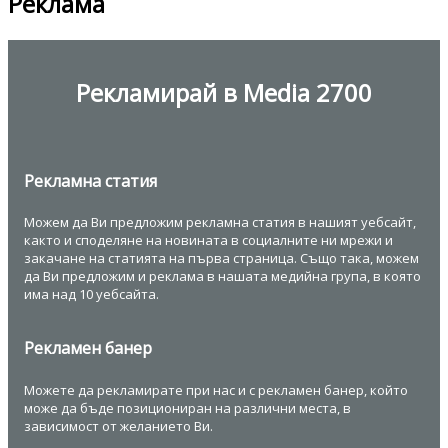
Реклама
Рекламирай в Media 2700
Р
екламна статия
Можем да Ви предложим рекламна статия в нашият уебсайт,
както и споделяне на новината в социалните ни мрежи и
закачане на статията на първа страница. Също така, можем
да Ви предложим и реклама в нашата медийна група, в която
има над 10 уебсайта.
Р
екламен банер
Можете да рекламирате при нас и с рекламен банер, който
може да бъде позициониран на различни места, в
зависимост от желанието Ви.