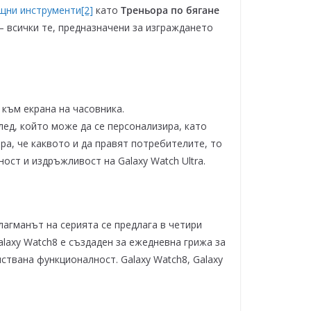
щни инструменти
[2]
като
Треньора по бягане
– всички те, предназначени за изграждането
 към екрана на часовника.
ед, който може да се персонализира, като
ра, че каквото и да правят потребителите, то
ост и издръжливост на Galaxy Watch Ultra.
лагманът на серията се предлага в четири
axy Watch8 е създаден за ежедневна грижа за
ствана функционалност. Galaxy Watch8, Galaxy