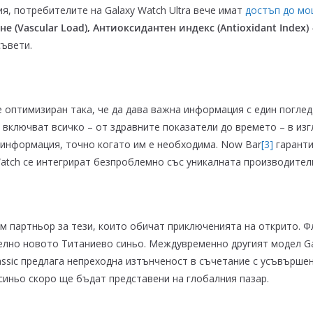
я, потребителите на Galaxy Watch Ultra вече имат
достъп до мо
е (Vascular Load), Антиоксидантен индекс (Antioxidant Index)
съвети.
 оптимизиран така, че да дава важна информация с един поглед
лючват всичко – от здравните показатели до времето – в изгл
информация, точно когато им е необходима. Now Bar
[3]
гаранти
Watch се интегрират безпроблемно със уникалната производителн
им партньор за тези, които обичат приключенията на открито. Ф
лно новото Титаниево синьо. Междувременно другият модел Gal
lassic предлага непреходна изтънченост в съчетание с усъвършен
о синьо скоро ще бъдат представени на глобалния пазар.