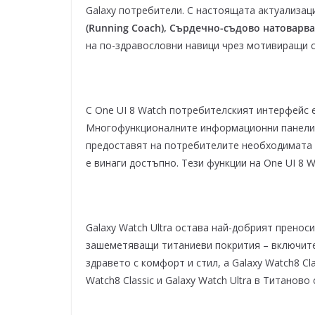
Galaxy потребители. С настоящата актуализаци
(Running Coach), Сърдечно-съдово натоварван
на по-здравословни навици чрез мотивиращи 
С One UI 8 Watch потребителският интерфейс е
Многофункционалните информационни панели вк
предоставят на потребителите необходимата 
е винаги достъпно. Тези функции на One UI 8 
Galaxy Watch Ultra остава най-добрият пренос
зашеметяващи титаниеви покрития – включите
здравето с комфорт и стил, а Galaxy Watch8 C
Watch8 Classic и Galaxy Watch Ultra в Титанов