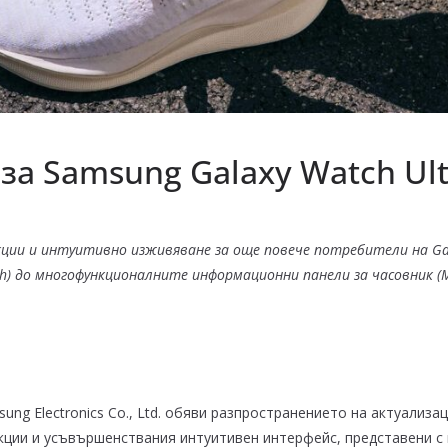
 за Samsung Galaxy Watch Ult
ции и интуитивно изживяване за още повече потребители на Gal
h
) до многофункционалните информационни панели за часовник (Mult
ung Electronics Co., Ltd. обяви разпространението на актуализа
ии и усъвършенствания интуитивен интерфейс, представени с н