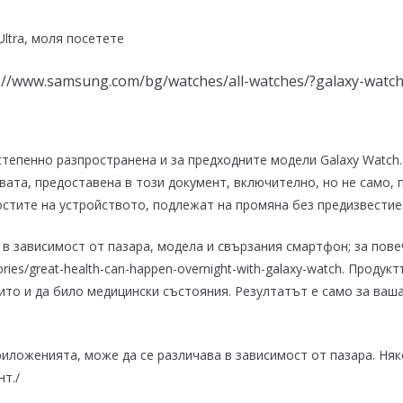
ltra, моля посетете
://www.samsung.com/bg/watches/all-watches/?galaxy-watch
тепенно разпространена и за предходните модели Galaxy Watch.
ата, предоставена в този документ, включително, но не само, 
стите на устройството, подлежат на промяна без предизвестие
 в зависимост от пазара, модела и свързания смартфон; за пов
ries/great-health-can-happen-overnight-with-galaxy-watch. Продук
ито и да било медицински състояния. Резултатът е само за ваша
иложенията, може да се различава в зависимост от пазара. Ня
т./