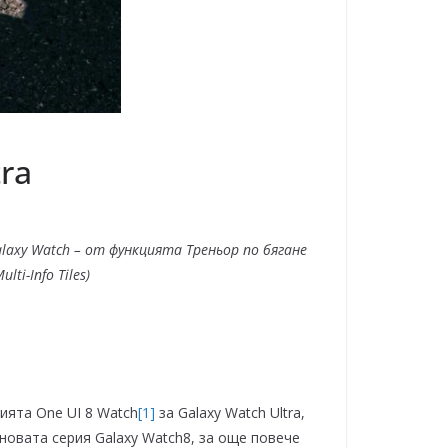
ra
axy Watch – от функцията Треньор по бягане
i-Info Tiles)
цията One UI 8 Watch
[1]
за Galaxy Watch Ultra,
овата серия Galaxy Watch8, за още повече