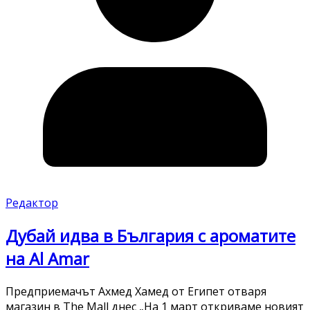
Редактор
Дубай идва в България с ароматите
на Al Amar
Предприемачът Ахмед Хамед от Египет отваря
магазин в The Mall днес „На 1 март откриваме новият