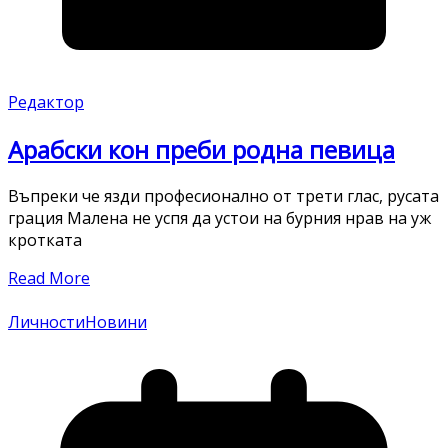
Редактор
Арабски кон преби родна певица
Въпреки че язди професионално от трети глас, русата
грация Малена не успя да устои на бурния нрав на уж
кротката
Read More
Личности
Новини