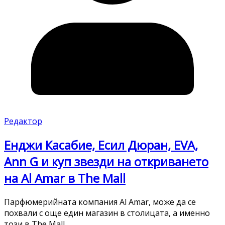
Редактор
Енджи Касабие, Есил Дюран, EVA,
Ann G и куп звезди на откриването
на Al Amar в The Mall
Парфюмерийната компания Al Amar, може да се
похвали с още един магазин в столицата, а именно
този в The Mall.