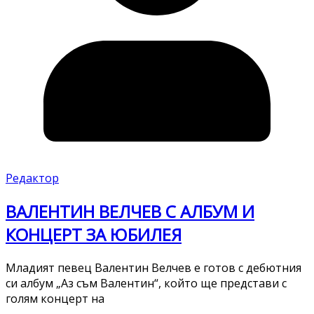
Редактор
ВАЛЕНТИН ВЕЛЧЕВ С АЛБУМ И
КОНЦЕРТ ЗА ЮБИЛЕЯ
Младият певец Валентин Велчев е готов с дебютния
си албум „Аз съм Валентин“, който ще представи с
голям концерт на