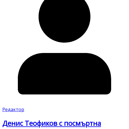
Редактор
Денис Теофиков с посмъртна