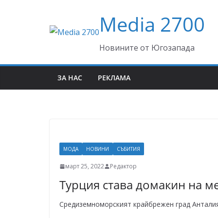
Skip
Media 2700
to
content
Новините от Югозапада
ЗА НАС
РЕКЛАМА
МОДА
НОВИНИ
СЪБИТИЯ
март 25, 2022
Редактор
Турция става домакин на м
Средиземноморският крайбрежен град Анталия,