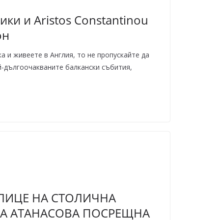
ки и Aristos Constantinou
он
а и живеете в Англия, то не пропускайте да
ай-дългоочакваните балкански събития,
ЛИЦЕ НА СТОЛИЧНА
А АТАНАСОВА ПОСРЕЩНА