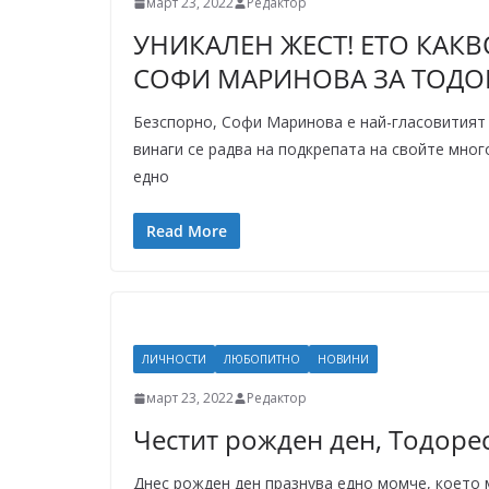
март 23, 2022
Редактор
УНИКАЛЕН ЖЕСТ! ЕТО КАК
СОФИ МАРИНОВА ЗА ТОДОР
Безспорно, Софи Маринова е най-гласовитият
винаги се радва на подкрепата на свойте мног
едно
Read More
ЛИЧНОСТИ
ЛЮБОПИТНО
НОВИНИ
март 23, 2022
Редактор
Честит рожден ден, Тодорес
Днес рожден ден празнува едно момче, което 