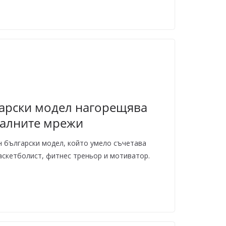
арски модел нагорещява
иалните мрежи
н български модел, който умело съчетава
аскетболист, фитнес треньор и мотиватор.