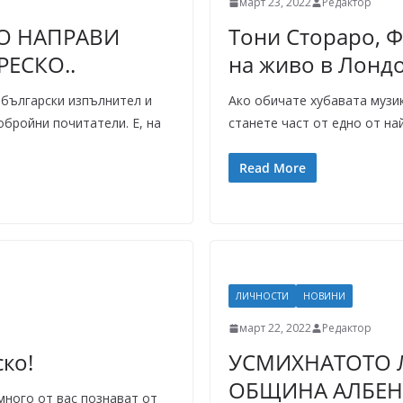
март 23, 2022
Редактор
ВО НАПРАВИ
Тони Стораро, Фи
ЕСКО..
на живо в Лонд
 български изпълнител и
Ако обичате хубавата музик
обройни почитатели. Е, на
станете част от едно от н
Read More
ЛИЧНОСТИ
НОВИНИ
март 22, 2022
Редактор
ко!
УСМИХНАТОТО 
ОБЩИНА АЛБЕН
много от вас познават от