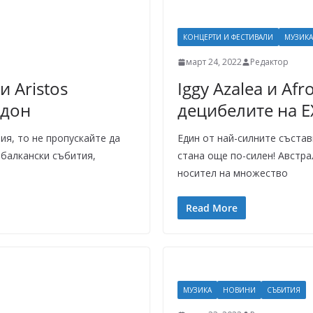
КОНЦЕРТИ И ФЕСТИВАЛИ
МУЗИКА
март 24, 2022
Редактор
и Aristos
Iggy Azalea и Af
ндон
децибелите на EX
ия, то не пропускайте да
Един от най-силните състав
 балкански събития,
стана още по-силен! Австрал
носител на множество
Read More
МУЗИКА
НОВИНИ
СЪБИТИЯ