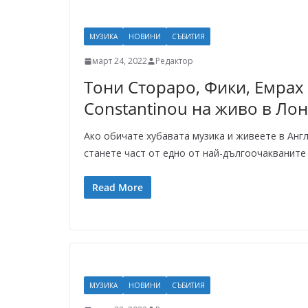
МУЗИКА
НОВИНИ
СЪБИТИЯ
март 24, 2022
Редактор
Тони Стораро, Фики, Емрах 
Constantinou на живо в Ло
Ако обичате хубавата музика и живеете в Англ
станете част от едно от най-дългоочакваните
Read More
МУЗИКА
НОВИНИ
СЪБИТИЯ