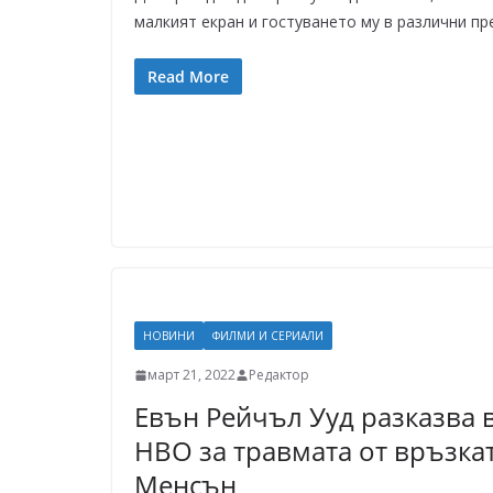
малкият екран и гостуването му в различни пр
Read More
НОВИНИ
ФИЛМИ И СЕРИАЛИ
март 21, 2022
Редактор
Евън Рейчъл Ууд разказва 
HBO за травмата от връзка
Менсън