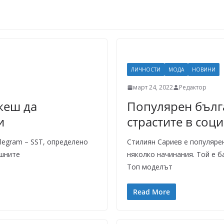
ЛИЧНОСТИ
МОДА
НОВИНИ
март 24, 2022
Редактор
жеш да
Популярен бълг
и
страстите в соц
legram – SST, определено
Стилиян Сариев е популяре
ешните
няколко начинания. Той е б
Топ моделът
Read More