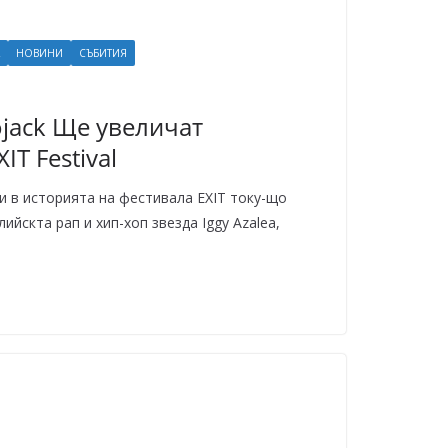
НОВИНИ
СЪБИТИЯ
rojack Ще увеличат
IT Festival
и в историята на фестивала EXIT току-що
ийскта рап и хип-хоп звезда Iggy Azalea,