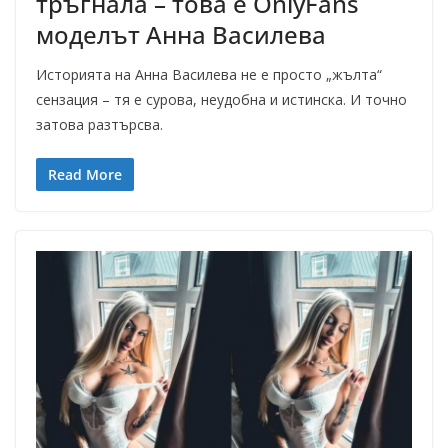
тръгнала – това е OnlyFans
моделът Анна Василева
Историята на Анна Василева не е просто „жълта“
сензация – тя е сурова, неудобна и истинска. И точно
затова разтърсва.
Read More