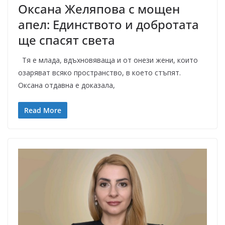
Оксана Желяпова с мощен
апел: Единството и добротата
ще спасят света
Тя е млада, вдъхновяваща и от онези жени, които
озаряват всяко пространство, в което стъпят.
Оксана отдавна е доказала,
Read More