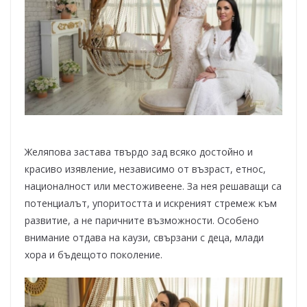
Желяпова застава твърдо зад всяко достойно и
красиво изявление, независимо от възраст, етнос,
националност или местоживеене. За нея решаващи са
потенциалът, упоритостта и искреният стремеж към
развитие, а не паричните възможности. Особено
внимание отдава на каузи, свързани с деца, млади
хора и бъдещото поколение.