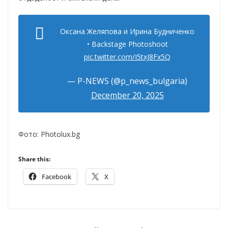
Оксана Желяпова и Ирина Будниченко
• Backstage Photoshoot
pic.twitter.com/I5txJ8Fx5Q
— P-NEWS (@p_news_bulgaria)
December 20, 2025
Фото: Photolux.bg
Share this:
Facebook
X