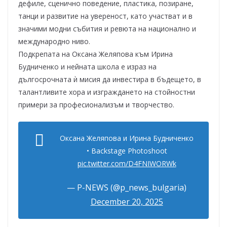
дефиле, сценично поведение, пластика, позиране,
танци и развитие на увереност, като участват и в
значими модни събития и ревюта на национално и
международно ниво.
Подкрепата на Оксана Желяпова към Ирина
Будниченко и нейната школа е израз на
дългосрочната ѝ мисия да инвестира в бъдещето, в
талантливите хора и изграждането на стойностни
примери за професионализъм и творчество.
Оксана Желяпова и Ирина Будниченко
• Backstage Photoshoot
pic.twitter.com/D4FNIWORWk
— P-NEWS (@p_news_bulgaria)
December 20, 2025