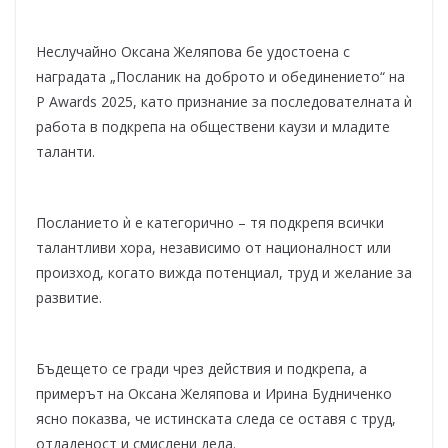
Неслучайно Оксана Желяпова бе удостоена с
наградата „Посланик на доброто и обединението“ на
P Awards 2025, като признание за последователната ѝ
работа в подкрепа на обществени каузи и младите
таланти.
Посланието ѝ е категорично – тя подкрепя всички
талантливи хора, независимо от националност или
произход, когато вижда потенциал, труд и желание за
развитие.
Бъдещето се гради чрез действия и подкрепа, а
примерът на Оксана Желяпова и Ирина Будниченко
ясно показва, че истинската следа се оставя с труд,
отдаденост и смислени дела.