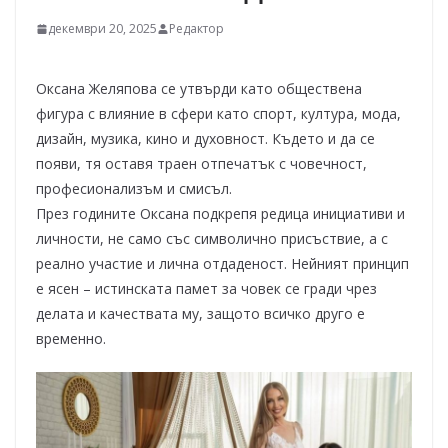
декември 20, 2025
Редактор
Оксана Желяпова се утвърди като обществена
фигура с влияние в сфери като спорт, култура, мода,
дизайн, музика, кино и духовност. Където и да се
появи, тя оставя траен отпечатък с човечност,
професионализъм и смисъл.
През годините Оксана подкрепя редица инициативи и
личности, не само със символично присъствие, а с
реално участие и лична отдаденост. Нейният принцип
е ясен – истинската памет за човек се гради чрез
делата и качествата му, защото всичко друго е
временно.