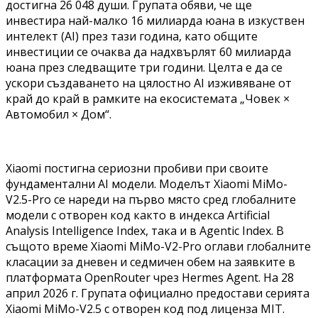
достигна 26 048 души. Групата обяви, че ще
инвестира най-малко 16 милиарда юана в изкуствен
интелект (AI) през тази година, като общите
инвестиции се очаква да надхвърлят 60 милиарда
юана през следващите три години. Целта е да се
ускори създаването на цялостно AI изживяване от
край до край в рамките на екосистемата „Човек ×
Автомобил × Дом“.
Xiaomi постигна сериозни пробиви при своите
фундаментални AI модели. Моделът Xiaomi MiMo-
V2.5-Pro се нареди на първо място сред глобалните
модели с отворен код както в индекса Artificial
Analysis Intelligence Index, така и в Agentic Index. В
същото време Xiaomi MiMo-V2-Pro оглави глобалните
класации за дневен и седмичен обем на заявките в
платформата OpenRouter чрез Hermes Agent. На 28
април 2026 г. Групата официално предостави серията
Xiaomi MiMo-V2.5 с отворен код под лиценза MIT.