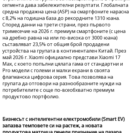
сегмента дава забележителни резултати. Глобалната
средна продажна цена (ASP) на смартфоните нарасна
с 8,2% на годишна база до рекордните 1310 юана.
Според данни на трети страни, през първото
тримесечие на 2026 г. премиум смартфоните (с цена
на дребно равна на или по-висока от 3000 юана)
съставляват 23,5% от общия брой продадени
устройства на групата в континентален Китай. През
май 2026 г. Xiaomi официално представи Xiaomi 17
Max, с което попълни цялата гама от стандартни и
Pro модели с големи и малки екрани в своята
флагманска цифрова серия. Това позволява на
групата да отговори на разнообразните нужди на
потребителите с още по-всеобхватно премиум
продуктово портфолио.
Бизнесът с интелигентни електромобили (Smart EV)
запазва темповете си на растеж, а новата
продуктова матрица печели признание на пазара