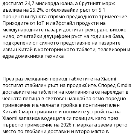
достигат 24,7 милиарда юана, а брутният марж
възлиза на 25,2%, отбелязвайки ръст от 5,1
процентни пункта спрямо предходното тримесечие.
Приходите от IoT и лайфстайл продукти на
международните пазари достигат рекордно високо
ниво, отчитайки двуцифрен ръст на годишна база,
подкрепени от силното представяне на пазарите
извън Китай в категории като таблети, телевизори и
едра домакинска техника.
През разглеждания период таблетите на Xiaomi
постигат стабилен ръст на продажбите. Според Omdia
доставките на таблети на компанията се нареждат в
челната петица в световен мащаб за осмо поредно
тримесечие и в челната тройка в континентален
Китай. Смарт гривните и носимите устройства на
Xiaomi запазиха водещата си позиция, като през
първото тримесечие на 2026 г. марката заема трето
място по глобални доставки и второ място в