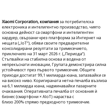
Xiaomi Corporation, компания
за потребителска
електроника и интелигентно производство, чиято
основна дейност са смартфони и интелигентен
хардуер, свързани чрез платформа за Интернет на
нещата („IoT“), обяви своите предварителни
консолидирани резултати за тримесечието,
приключило на 31 март 2026 г. („Периода“).
Стъпвайки на стабилна основа и водена от
непрекъснати иновации, Групата демонстрира силна
устойчивост през първото тримесечие. Общите
приходи достигат 99,1 милиарда юана, запазвайки се
на високо ниво. Коригираната нетна печалба възлиза
на 6,1 милиарда юана, надминавайки пазарните
очаквания. Оперативната печалба от основния ѝ
бизнес (смартфони × AIoT) нараства с
близо 200% спрямо предходното тримесечие.