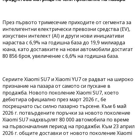
През първото тримесечие приходите от сегмента за
интелигентни електрически превозни средства (EV),
изкуствен интелект (AI) и други нови инициативи
нараства с 6,9% на годишна база до 19,9 милиарда
юана, като доставките на нови автомобили достигат
80 856 броя, увеличение с 6,6% на годишна база.
Сериите Xiaomi SU7 и Xiaomi YU7 се радват на широко
признание на пазара от самото си пускане в
продажба. Новото поколение Xiaomi SU7, което
дебютира официално през март 2026 г., бе
посрещнато със силно пазарно търсене. Към 6 май
2026 г. потвърдените поръчки за новото поколение
Xiaomi SU7 надхвърлят 80 000 автомобила по време
на първоначалния период на продажби. Към 23 април
2026 г. общите доставки от новото поколение Xiaomi