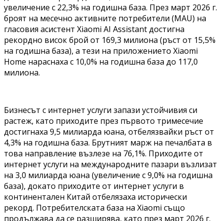
увеличение с 22,3% на годишна база. През март 2026 г.
броят на месечно активните потребители (MAU) на
гласовия асистент Xiaomi AI Assistant достигна
рекордно висок брой от 169,3 милиона (ръст от 15,5%
на годишна база), а тези на приложението Xiaomi
Home нараснаха с 10,0% на годишна база до 117,0
милиона.
Бизнесът с интернет услуги запази устойчивия си
растеж, като приходите през първото тримесечие
достигнаха 9,5 милиарда юана, отбелязвайки ръст от
4,3% на годишна база. Брутният марж на печалбата в
това направление възлезе на 76,1%. Приходите от
интернет услуги на международните пазари възлизат
на 3,0 милиарда юана (увеличение с 9,0% на годишна
база), докато приходите от интернет услуги в
континентален Китай отбелязаха исторически
рекорд. Потребителската база на Xiaomi също
продължава да се разширява, като през март 2026 г.