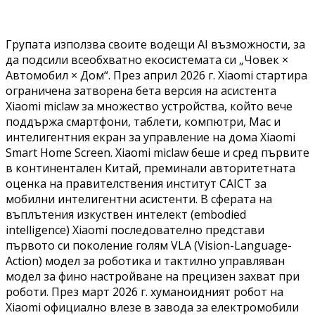
Групата използва своите водещи AI възможности, за
да подсили всеобхватно екосистемата си „Човек ×
Автомобил × Дом“. През април 2026 г. Xiaomi стартира
ограничена затворена бета версия на асистента
Xiaomi miclaw за множество устройства, който вече
поддържа смартфони, таблети, компютри, Mac и
интелигентния екран за управление на дома Xiaomi
Smart Home Screen. Xiaomi miclaw беше и сред първите
в континентален Китай, преминали авторитетната
оценка на правителствения институт CAICT за
мобилни интелигентни асистенти. В сферата на
въплътения изкуствен интелект (embodied
intelligence) Xiaomi последователно представи
първото си поколение голям VLA (Vision-Language-
Action) модел за роботика и тактилно управляван
модел за фино настройване на прецизен захват при
роботи. През март 2026 г. хуманоидният робот на
Xiaomi официално влезе в завода за електромобили