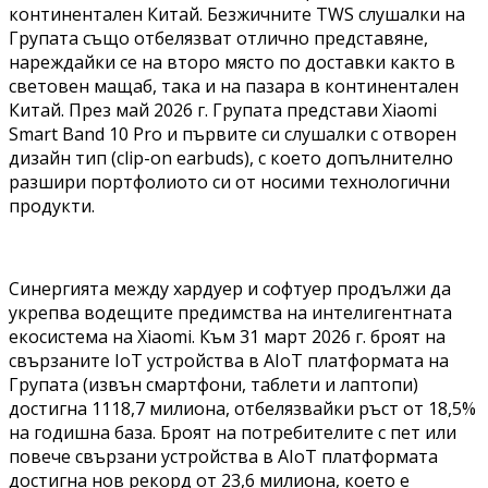
континентален Китай. Безжичните TWS слушалки на
Групата също отбелязват отлично представяне,
нареждайки се на второ място по доставки както в
световен мащаб, така и на пазара в континентален
Китай. През май 2026 г. Групата представи Xiaomi
Smart Band 10 Pro и първите си слушалки с отворен
дизайн тип (clip-on earbuds), с което допълнително
разшири портфолиото си от носими технологични
продукти.
Синергията между хардуер и софтуер продължи да
укрепва водещите предимства на интелигентната
екосистема на Xiaomi. Към 31 март 2026 г. броят на
свързаните IoT устройства в AIoT платформата на
Групата (извън смартфони, таблети и лаптопи)
достигна 1118,7 милиона, отбелязвайки ръст от 18,5%
на годишна база. Броят на потребителите с пет или
повече свързани устройства в AIoT платформата
достигна нов рекорд от 23,6 милиона, което е