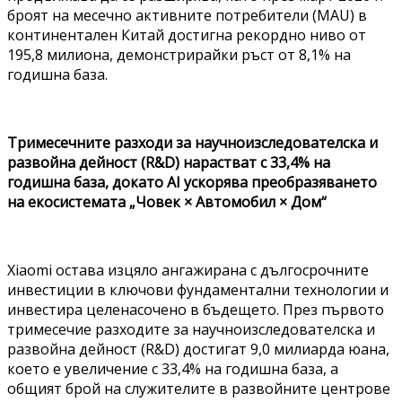
броят на месечно активните потребители (MAU) в
континентален Китай достигна рекордно ниво от
195,8 милиона, демонстрирайки ръст от 8,1% на
годишна база.
Тримесечните разходи за научноизследователска и
развойна дейност (R&D) нарастват с 33,4% на
годишна база, докато AI ускорява преобразяването
на екосистемата „Човек × Автомобил × Дом“
Xiaomi остава изцяло ангажирана с дългосрочните
инвестиции в ключови фундаментални технологии и
инвестира целенасочено в бъдещето. През първото
тримесечие разходите за научноизследователска и
развойна дейност (R&D) достигат 9,0 милиарда юана,
което е увеличение с 33,4% на годишна база, а
общият брой на служителите в развойните центрове