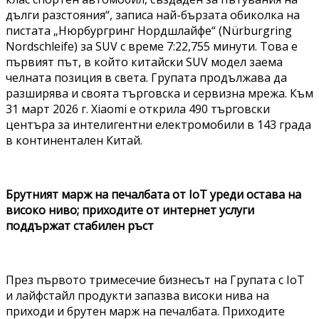
дълги разстояния“, записа най-бързата обиколка на
пистата „Нюрбургринг Нордшлайфе“ (Nürburgring
Nordschleife) за SUV с време 7:22,755 минути. Това е
първият път, в който китайски SUV модел заема
челната позиция в света. Групата продължава да
разширява и своята търговска и сервизна мрежа. Към
31 март 2026 г. Xiaomi е открила 490 търговски
центъра за интелигентни електромобили в 143 града
в континентален Китай.
Брутният марж на печалбата от IoT уреди остава на
високо ниво; приходите от интернет услуги
поддържат стабилен ръст
През първото тримесечие бизнесът на Групата с IoT
и лайфстайл продукти запазва високи нива на
приходи и брутен марж на печалбата. Приходите