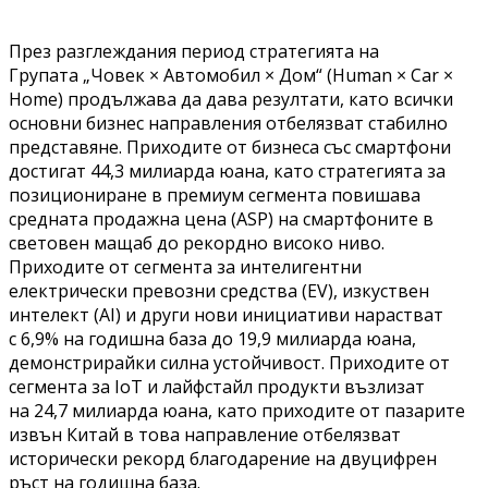
През разглеждания период стратегията на
Групата „Човек × Автомобил × Дом“ (Human × Car ×
Home) продължава да дава резултати, като всички
основни бизнес направления отбелязват стабилно
представяне. Приходите от бизнеса със смартфони
достигат 44,3 милиарда юана, като стратегията за
позициониране в премиум сегмента повишава
средната продажна цена (ASP) на смартфоните в
световен мащаб до рекордно високо ниво.
Приходите от сегмента за интелигентни
електрически превозни средства (EV), изкуствен
интелект (AI) и други нови инициативи нарастват
с 6,9% на годишна база до 19,9 милиарда юана,
демонстрирайки силна устойчивост. Приходите от
сегмента за IoT и лайфстайл продукти възлизат
на 24,7 милиарда юана, като приходите от пазарите
извън Китай в това направление отбелязват
исторически рекорд благодарение на двуцифрен
ръст на годишна база.