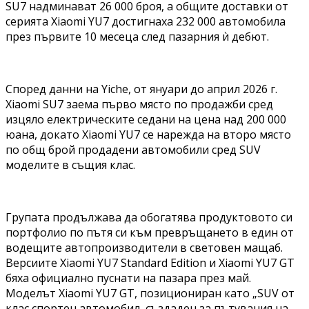
SU7 надминават 26 000 броя, а общите доставки от
серията Xiaomi YU7 достигнаха 232 000 автомобила
през първите 10 месеца след пазарния ѝ дебют.
Според данни на Yiche, от януари до април 2026 г.
Xiaomi SU7 заема първо място по продажби сред
изцяло електрическите седани на цена над 200 000
юана, докато Xiaomi YU7 се нарежда на второ място
по общ брой продадени автомобили сред SUV
моделите в същия клас.
Групата продължава да обогатява продуктовото си
портфолио по пътя си към превръщането в един от
водещите автопроизводители в световен мащаб.
Версиите Xiaomi YU7 Standard Edition и Xiaomi YU7 GT
бяха официално пуснати на пазара през май.
Моделът Xiaomi YU7 GT, позициониран като „SUV от
клас спортен автомобил, създаден за пътувания на