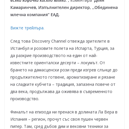
всяка кофичка кисело мляко.“,
коментира
Деян
Камаринчев, Изпълнителен директор, ,,Обединена
млечна компания“ ЕАД.
Вижте трейлъра.
След това Discovery Channel отвежда зрителите в
Истанбул и розовите полета на Испарта, Турция, за
да разкрие производството на един от най-
известните ориенталски десерти – локумът. От
брането на дамасценски рози преди изгрев слънце до
продължителното готвене, ароматизиране и рязане
на сладките кубчета – традиция, запазена повече от
два века, продължава да оживява в съвременното
производство.
Финалът на епизода ни пренася в долината Ла Вера в
Испания – регион, прочут със своя пушен червен
пипер. Там, сред дъбов дим и вековни техники за