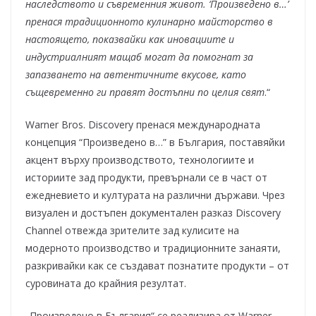
наследството и съвременния живот. ‘Произведено в…’
пренася традиционното кулинарно майсторство в
настоящето, показвайки как иновациите и
индустриалният мащаб могат да помогнат за
запазването на автентичните вкусове, като
същевременно ги правят достъпни по целия свят
.“
Warner Bros. Discovery пренася международната
концепция “Произведено в…” в България, поставяйки
акцент върху производството, технологиите и
историите зад продукти, превърнали се в част от
ежедневието и културата на различни държави. Чрез
визуален и достъпен документален разказ Discovery
Channel отвежда зрителите зад кулисите на
модерното производство и традиционните занаяти,
разкривайки как се създават познатите продукти – от
суровината до крайния резултат.
„Произведено в България“ се реализира от Warner