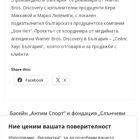
Bros. Discovery с изпълнителни продуценти Кери
Маккавой и Марко Лилемяги, с локален
подизпълнител българската продуцентска компания
„Бон Нет“. Проектът се координира от медийната
агенция на Warner Bros. Discovery в България – „Сейлс
Хаус България“, която отговаря и за продажби с
клиенти.
Share this:
Facebook
X
Басейн „Антим Спорт“ и фондация „Слънчеви
деца 2024“ стартират партньорство в подкрепа
Ние ценим вашата поверителност
на децата и хората със специални потребности
Използваме „бисквитки“, за да подобрим вашето