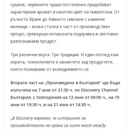
сушене, червените чушки постепенно придобиват
характерния аромат и наситен цвят на пиментона. От
ръчното бране до бавното смилане с каменни
мелници – всяка стъпка е част от производствен
процес, превърнал испанската подправка в световно
разпознаваем продукт.
Три различни вкуса. Три традиции. И един поглед към
хората, технологиите и занаятите зад продуктите,
които познаваме от всекидневието си.
Втората част на „Произведено в България“ ще бъде
излъчена на 7 юни от 21:30 ч. по Discovery Channel
България, с повторения на 12 юни от 00:00 ч., на 19
юни от 19:30 ч. и на 21 юни от 14:30 ч.
„
В Discovery вярваме, че историите за
производството на храни са силен мост между