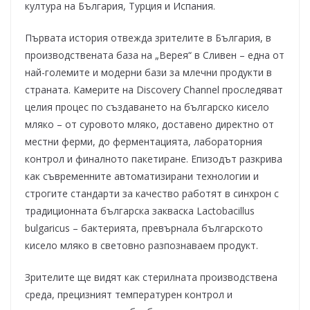
култура на България, Турция и Испания.
Първата история отвежда зрителите в България, в
производствената база на „Верея“ в Сливен – една от
най-големите и модерни бази за млечни продукти в
страната. Камерите на Discovery Channel проследяват
целия процес по създаването на българско кисело
мляко – от суровото мляко, доставено директно от
местни ферми, до ферментацията, лабораторния
контрол и финалното пакетиране. Епизодът разкрива
как съвременните автоматизирани технологии и
строгите стандарти за качество работят в синхрон с
традиционната българска закваска Lactobacillus
bulgaricus – бактерията, превърнала българското
кисело мляко в световно разпознаваем продукт.
Зрителите ще видят как стерилната производствена
среда, прецизният температурен контрол и