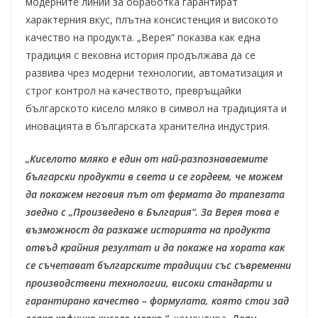
модерните линии за обработка гарантират
характерния вкус, плътна консистенция и високото
качество на продукта. „Верея“ показва как една
традиция с вековна история продължава да се
развива чрез модерни технологии, автоматизация и
строг контрол на качеството, превръщайки
българското кисело мляко в символ на традицията и
иновацията в българската хранителна индустрия.
„Киселото мляко е един от най-разпознаваемите
български продукти в света и се гордеем, че можем
да покажем неговия път от фермата до трапезата
заедно с „Произведено в България“. За Верея това е
възможност да разкаже историята на продукта
отвъд крайния резултат и да покаже на хората как
се съчетават българските традиции със съвременни
производствени технологии, високи стандарти и
гарантирано качество – формулата, която стои зад