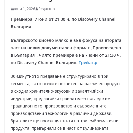
юни 1, 2026
Редактор
Премиера: 7 юни от 21:30 ч. по Discovery Channel
България
Българското кисело мляко е във фокуса на втората
част на новия документален формат „Произведено
в България“, чиято премиера е на 7 юни от 21:30 ч.
по Discovery Channel България.
Трейлър.
30-минутното предаване е структурирано в три
сегмента, като всеки е посветен на различен продукт
в сходни хранително-вкусови и занаятчийски
индустрии, предлагайки сравнителен поглед към
традиционното производство и съвременните
производствени технологии в различни държави.
Зрителите ще проследят пътя на три емблематични
продукта, превърнали се в част от кулинарната