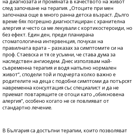
на диагнозата и промяната в качеството на живот
след започване на терапия. „Отоците при мен
започнаха още в много ранна детска възраст. Дълго
време бях погрешно диагностициран с хранителна
алергия и често са ме лекували с кортикостероиди, но
без ефект. Един ден, преди планирана
стоматологична интервенция, почуках на
правилната врата – разказах за симптомите си на
проф. Стаевска и тя се усъмни, че става дума за
наследствен ангиоедем. Днес използвам най-
съвременна терапия и водя напълно нормален
живот“, сподели той и подчерта колко важно е
родителите на деца с подобни симптоми да потърсят
навременна консултация със специалист и да не
приемат повтарящите се отоци като „обикновена
алергия“, особено когато не се повлияват от
стандартно лечение.
В България са достъпни терапии, които позволяват