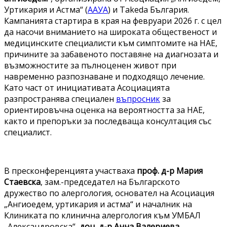
Уртикария и Астма“ (
ААУА
) и Takeda България.
Кампанията стартира в края на февруари 2026 г. с цел
да насочи вниманието на широката общественост и
медицинските специалисти към симптомите на НАЕ,
причините за забавеното поставяне на диагнозата и
възможностите за пълноценен живот при
навременно разпознаване и подходящо лечение.
Като част от инициативата Асоциацията
разпространява специален
въпросник
за
ориентировъчна оценка на вероятността за НАЕ,
както и препоръки за последваща консултация със
специалист.
В пресконференцията участваха
проф. д-р Мария
Стаевска
, зам.-председател на Българското
дружество по алергология, основател на Асоциация
„Ангиоедем, уртикария и астма“ и началник на
Клиниката по клинична алергология към УМБАЛ
„Александровска“,
доц. д-р Анна Валериева
,