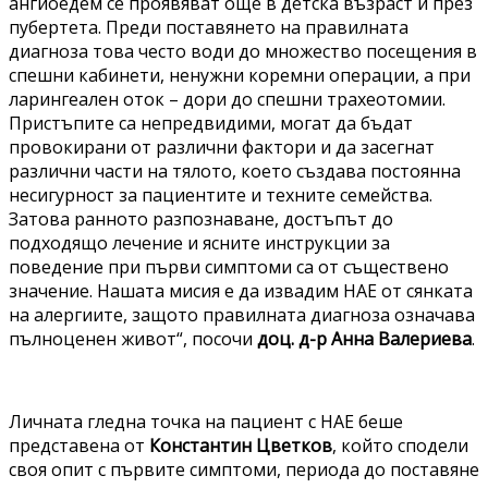
ангиоедем се проявяват още в детска възраст и през
пубертета. Преди поставянето на правилната
диагноза това често води до множество посещения в
спешни кабинети, ненужни коремни операции, а при
ларингеален оток – дори до спешни трахеотомии.
Пристъпите са непредвидими, могат да бъдат
провокирани от различни фактори и да засегнат
различни части на тялото, което създава постоянна
несигурност за пациентите и техните семейства.
Затова ранното разпознаване, достъпът до
подходящо лечение и ясните инструкции за
поведение при първи симптоми са от съществено
значение. Нашата мисия е да извадим НАЕ от сянката
на алергиите, защото правилната диагноза означава
пълноценен живот“, посочи
доц. д-р
Анна Валериева
.
Личната гледна точка на пациент с НАЕ беше
представена от
Константин Цветков
, който сподели
своя опит с първите симптоми, периода до поставяне