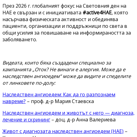
През 2026 г. глобалният фокус на Световния ден на
НАЕ е свързан и с инициативата
#active4HAE
, която
насърчава физическата активност и обединява
пациенти, организации и поддръжници по света в
общи усилия за повишаване на информираността за
заболяването.
Видеата, които бяха създадени специално за
кампанията „Оток? Не винаги е алергия. Може да е
наследствен ангиоедем“ може да видите и спеделите
от линковете по-долу:
Наследствен ангиоедем: Как да го разпознаем
навреме?
– проф. д-р Мария Стаевска
Наследствен ангиоедем и животът с него — диагноза,
лечение и скрининг
– доц. д-р Анна Валериева
Живот с диагнозата наследствен ангиоедем (НАЕ)
–