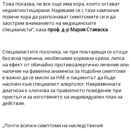
Това показва, че все още има хора, които остават
недиагностицирани. Надяваме се с тази кампания
повече хора да разпознават симптомите си и да
заострим вниманието на медицинските
специалисти“, каза
проф. д-р Мария Стаевска
.
Специалистите посочиха, че при повтарящи се отоци
без ясна причина, необясними коремни кризи, липса
на ефект от обичайно противоалергично лечение или
наличие на фамилна анамнеза за подобни симптоми
е важно да се мисли за НАЕ и пациентът да бъде
насочен към специалист алерголог. Навременната
диагноза е ключова за правилното поведение при
пристъп и за изготвянето на индивидуален план за
действие.
„Почти всички симптоми на наследствения