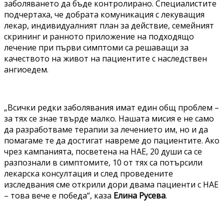
заболяването да бъде контролирано. Специалистите
подчертаха, че добрата комуникация с лекуващия
лекар, индивидуалният план за действие, семейният
скрининг и ранното приложение на подходящо
лечение при първи симптоми са решаващи за
качеството на живот на пациентите с наследствен
ангиоедем.
„Всички редки заболявания имат един общ проблем –
за тях се знае твърде малко. Нашата мисия е не само
да разработваме терапии за лечението им, но и да
помагаме те да достигат навреме до пациентите. Ако
чрез кампанията, посветена на НАЕ, 20 души са се
разпознали в симптомите, 10 от тях са потърсили
лекарска консултация и след проведените
изследвания сме открили дори двама пациенти с НАЕ
– това вече е победа“, каза
Елина Русева
.