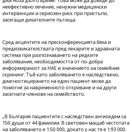
диагноза дълго време. Това може да доведе до
неефективно лечение, ненужни медицински
интервенции и сериозен риск при пристъпи,
засягащи дихателните пътища.
Сред акцентите на пресконференцията бяха и
предизвикателствата пред лекарите и здравната
система при разпознаването на редките
заболявания, необходимостта от по-добра
информираност за НАЕ и значението на семейния
скрининг. Тъй като заболяването е наследствено,
диагностицирането на един пациент може да
помогне за навременното откриване и на други
засегнати членове на семейството.
„В България пациентите с наследствен ангиоедем са
150 души от 44 фамилии. В световен мащаб честотата
на заболяването е 1:50 000, докато у нас тя е 1:93 000.