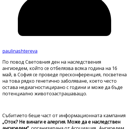
paulinashtereva
По повод Световния ден на наследствения
ангиоедем, който се отбелязва всяка година на 16
май, в София се проведе пресконференция, посветена
на това рядко генетично заболяване, което често
остава недиагностицирано с години и може да бъде
потенциално животозастрашаващо.
Събитието беше част от информационната кампания
„Оток? Не винаги е алергия. Може да е наследствен
ангиоедем“
, организирана от Асоциация „Ангиоедем,