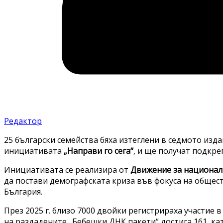
Редактор
25 български семейства бяха изтеглени в седмото изд
инициативата
„Направи го сега“
, и ще получат подкре
Инициативата се реализира от
Движение за националн
да постави демографската криза във фокуса на общес
България.
През 2025 г. близо 7000 двойки регистрираха участие 
на раздадените „Бебешки ДНК пакети“ достига 161, ка