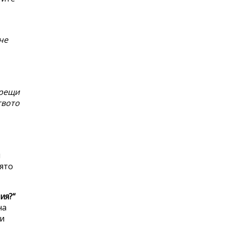
че
срещи
твото
и
оято
ия?“
на
ни