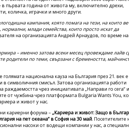
 в първата година от живота му, включително дрехи,
ти, количка, играчки и много други.
елогодишна кампания, която помага на тези, на които ве
 нормални, млади семейства, които просто искат да
ователя на организацията Андрей Арнаудов, по време на
нформира – именно затова всеки месец провеждаме лайв 
ите родители по теми, свързани с бремеността, майчинс
е голямата национална кауза на България през 21. век е
 и в символичния смисъл. Затова организацията работи
на раждаемостта чрез инициативата „Направи го сега“ 
те от чужбина чрез платформата Bulgaria Wants You, к
ариера и живот у нас.
бни кариерни форума –
„Кариера и живот: Защо в Българ
лгария на пет океана“ в София на 30 май
. Посетителите 
ионални насоки от водещи компании у нас, а специал