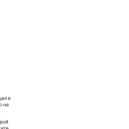
цел е
о на
брой
тите