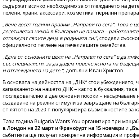
съдържат всичко необходимо за отглеждането на дете
пелени, храни, аксесоари, козметика, перилни препара
„Вече десет години правим „Направи го сега“. Това е ц
десетилетия никой в България не помага – работещите,
отглеждат своите деца в родината си.“
, сподели съосн
официалното теглене на печелившите семейства.
„Една от основните цели на „Направи го сега“ е да и
със специалисти, за да дадем повече яснота на бъдещ
и отглеждането на дете.“
, допълни Иван Христов.
В основата на дейността на „ДНК“ стои убеждението, ч
запазването на нашето ДНК – както в буквалния, така
последователно в две основни посоки – насърчаване 
създаване на реални стимули за завръщане на българи
от лятото на 2020 г. популяризира възможностите за к
Тази година Bulgaria Wants You организира три маща
в Лондон на 22 март и Франкфурт на 15 ноември
и
„Бъ
събитията ще получат конкретна информация и профес