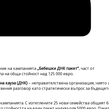
ание на кампанията
„Бебешки ДНК пакет“
, част от
па на обща стойност над 125 000 евро.
а кауза (ДНК)
– неправителствена организация, чиято 
твения разговор като стратегически въпрос за бъдещет
в кампанията. С изтеглените 25 нови семейства общият 
то стойността на един пакет надхвърля 5000 евро. Паке