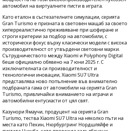
автомобил на виртуалните писти в играта.
Като еталон в състезателните симулации, серията
Gran Turismo е призната в световен мащаб за своето
хиперреалистично преживяване при шофиране и
строги критерии за подбор на автомобили, с
исторически фокус върху класически модели с висока
производителност от утвърдени световни марки.
Сътрудничеството между Xiaomi и Polyphony Digital
беше официално обявено на 7 юни 2025 г. С
изключителната си производителност и
технологични иновации, Xiaomi SU7 Ultra
представлява ново попълнение във внимателно
подбраната гама от автомобили на серията Gran
Turismo, привличайки вниманието на играчи и
автомобилни ентусиасти от цял свят.
Казунори Ямаучи, продуцент на серията Gran
Turismo, тества Xiaomi SU7 Ultra на няколко пъти на
места като Пекин, Нюрбургринг Нордшляйфе и
пистата Цукуба, като провежда задълбочени