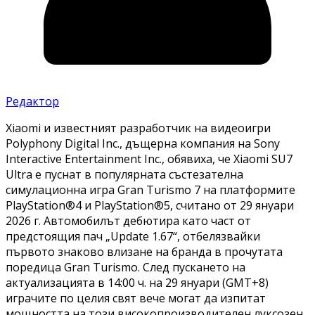
Редактор
Xiaomi и известният разработчик на видеоигри
Polyphony Digital Inc., дъщерна компания на Sony
Interactive Entertainment Inc., обявиха, че Xiaomi SU7
Ultra е пуснат в популярната състезателна
симулационна игра Gran Turismo 7 на платформите
PlayStation®4 и PlayStation®5, считано от 29 януари
2026 г. Автомобилът дебютира като част от
предстоящия пач „Update 1.67“, отбелязвайки
първото знаково влизане на бранда в прочутата
поредица Gran Turismo. След пускането на
актуализацията в 14:00 ч. на 29 януари (GMT+8)
играчите по целия свят вече могат да изпитат
мощността на този високопроизводителен луксозен