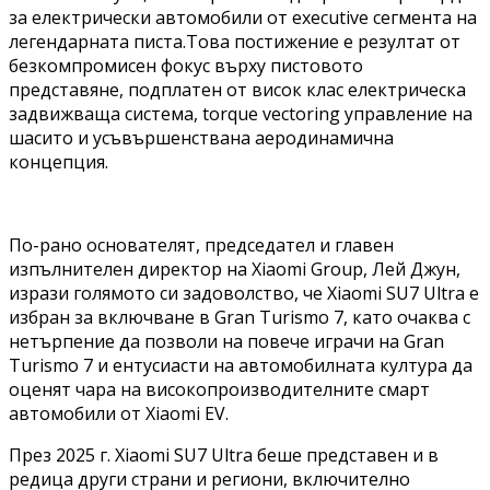
за електрически автомобили от executive сегмента на
легендарната писта.Това постижение е резултат от
безкомпромисен фокус върху пистовото
представяне, подплатен от висок клас електрическа
задвижваща система, torque vectoring управление на
шасито и усъвършенствана аеродинамична
концепция.
По-рано основателят, председател и главен
изпълнителен директор на Xiaomi Group, Лей Джун,
изрази голямото си задоволство, че Xiaomi SU7 Ultra е
избран за включване в Gran Turismo 7, като очаква с
нетърпение да позволи на повече играчи на Gran
Turismo 7 и ентусиасти на автомобилната култура да
оценят чара на високопроизводителните смарт
автомобили от Xiaomi EV.
През 2025 г. Xiaomi SU7 Ultra беше представен и в
редица други страни и региони, включително