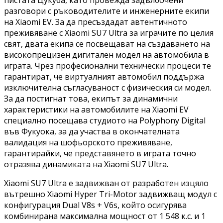
разговори с ръководителите и инженерните екипи
на Xiaomi EV. За да пресъздадат автентичното
преживяване с Xiaomi SU7 Ultra за играчите по целия
свят, двата екипа се посвещават на създаването на
високопрецизен дигитален модел на автомобила в
играта. Чрез професионални технически процеси те
гарантират, че виртуалният автомобил поддържа
изключителна съгласуваност с физическия си модел.
За да постигнат това, екипът за динамични
характеристики на автомобилите на Xiaomi EV
специално посещава студиото на Polyphony Digital
във Фукуока, за да участва в окончателната
валидация на шофьорското преживяване,
гарантирайки, че представянето в играта точно
отразява динамиката на Xiaomi SU7 Ultra.
Xiaomi SU7 Ultra е задвижван от разработен изцяло
вътрешно Xiaomi Hyper Tri-Motor задвижващ модул с
конфигурация Dual V8s + V6s, който осигурява
комбинирана максимална мощност от 1 548 к.с. и 1