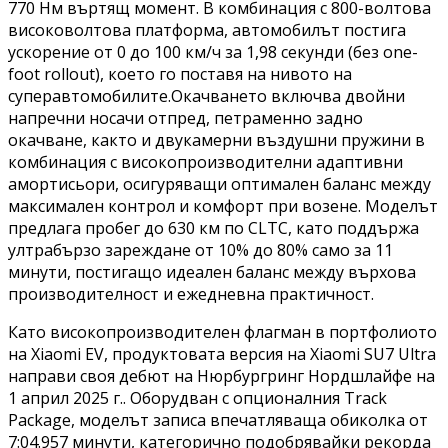
770 Нм въртящ момент. В комбинация с 800-волтова
високоволтова платформа, автомобилът постига
ускорение от 0 до 100 км/ч за 1,98 секунди (без one-
foot rollout), което го поставя на нивото на
суперавтомобилите.Окачването включва двойни
напречни носачи отпред, петраменно задно
окачване, както и двукамерни въздушни пружини в
комбинация с високопроизводителни адаптивни
амортисьори, осигуряващи оптимален баланс между
максимален контрол и комфорт при возене. Моделът
предлага пробег до 630 км по CLTC, като поддържа
ултрабързо зареждане от 10% до 80% само за 11
минути, постигащо идеален баланс между върхова
производителност и ежедневна практичност.
Като високопроизводителен флагман в портфолиото
на Xiaomi EV, продуктовата версия на Xiaomi SU7 Ultra
направи своя дебют на Нюрбургринг Нордшлайфе на
1 април 2025 г.. Оборудван с опционалния Track
Package, моделът записа впечатляваща обиколка от
7:04.957 минути, категорично подобрявайки рекорда