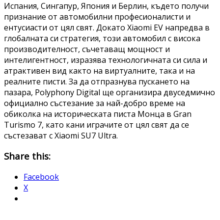
Испания, Сингапур, Япония и Берлин, където получи
признание от автомобилни професионалисти и
ентусиасти от цял свят. Докато Xiaomi EV напредва в
глобалната си стратегия, този автомобил с висока
производителност, съчетаващ мощност и
интелигентност, изразява технологичната си сила и
атрактивен вид както на виртуалните, така и на
реалните писти. За да отпразнува пускането на
пазара, Polyphony Digital ще организира двуседмично
официално състезание за най-добро време на
обиколка на историческата писта Монца в Gran
Turismo 7, като кани играчите от цял свят да се
състезават с Xiaomi SU7 Ultra.
Share this:
Facebook
X