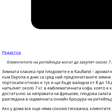
Редактор
Клиентитите на ритейлъра могат да закупят около 7 к
Зимната класика при плодовете е в Kaufland – ароматн
към Европа и днес са сред най-предпочитаните зимни 
портокали отново е тук и ще бъде валидна от 8 до 14 
напълнят около 7 кг. в емблематичната кофа, която е
достатъчно за направата на фрешове, плодова салата
разгледана в седмичната онлайн брошура на ритейлъ
Ако у дома все още няма сокоизстисквачка, клиентите м