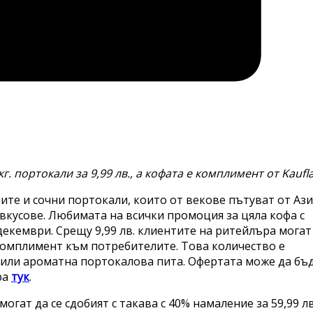
г. портокали за 9,99 лв.,
a
кофата е комплимент от
Kaufl
ите и сочни портокали, които от векове пътуват от Ази
вкусове. Любимата на всички промоция за цяла кофа с
декември. Срещу 9,99 лв. клиентите на ритейлъра могат
 комплимент към потребителите. Това количество е
 или ароматна портокалова пита. Офертата може да бъ
ра
тук
.
огат да се сдобият с такава с 40% намаление за 59,99 лв