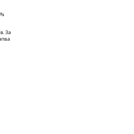
4%
в. За
апва