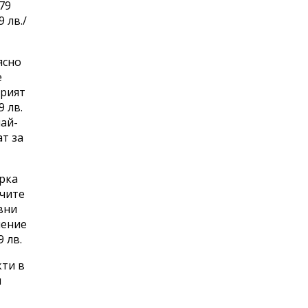
79
 лв./
ясно
e
крият
9 лв.
най-
ат за
арка
ъчите
ивни
ление
 лв.
кти в
и