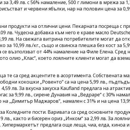
а 3,49 лв. с 56% намаление, 500 г лимони в мрежа за 1,
присъстват и червени ябълки, нар на половин цена за 0,99
овни продукти на отлични цени. Пекарната посреща с пр
09 лв. Чудесна добавка към него е краве масло Deutsch
 3,99 лв. На свежата витрина потребителите могат да от
за 10,99 лв./кг., също и свинска плешка без кост за 5,9
да се възползват от 44% намаление на Филе Елена. Сред 
то олио „Клас“, което лоялните клиенти могат да взем
а те са сред акцентите в асортимента. Собствената м
 свободни кокошки „Ровенто“ са на цена 5,99 лв., пъдпъд
т 4,59 лв. За вкусна закуска Kaufland предлага на атракт
гас за 9,99 лв., сирене Дунавия на „Ведраре“ с 30% нама
о на „Димитър Маджаров“, намален с 31% и на цена 13,99
 за Коледните пости. Варивата са сред основните проду
9 лв., както и бисерен ориз „Инком“ за 2,99 лв. За лоялн
. Хипермаркетът предлага още леща, чиа, елда, киноа и