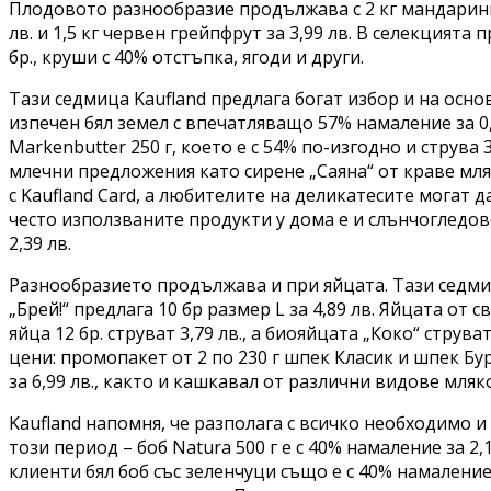
Плодовото разнообразие продължава с 2 кг мандарини з
лв. и 1,5 кг червен грейпфрут за 3,99 лв. В селекцията 
бр., круши с 40% отстъпка, ягоди и други.
Тази седмица Kaufland предлага богат избор и на осн
изпечен бял земел с впечатляващо 57% намаление за 0,
Markenbutter 250 г, което е с 54% по-изгодно и струва
млечни предложения като сирене „Саяна“ от краве мляко 
с Kaufland Card, а любителите на деликатесите могат 
често използваните продукти у дома е и слънчогледово
2,39 лв.
Разнообразието продължава и при яйцата. Тази седмиц
„Брей!“ предлага 10 бр размер L за 4,89 лв. Яйцата от
яйца 12 бр. струват 3,79 лв., а биояйцата „Коко“ струва
цени: промопакет от 2 по 230 г шпек Класик и шпек Бур
за 6,99 лв., както и кашкавал от различни видове мляк
Kaufland напомня, че разполага с всичко необходимо и
този период – боб Natura 500 г е с 40% намаление за 2,1
клиенти бял боб със зеленчуци също е с 40% намаление