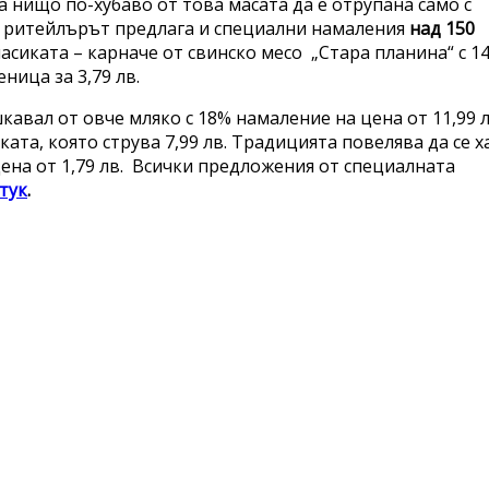
а нищо по-хубаво от това масата да е отрупана само с
и ритейлърът предлага и специални намаления
над 150
ласиката – карначе от свинско месо „Стара планина“ с 1
ница за 3,79 лв.
шкавал от овче мляко с 18% намаление на цена от 11,99 л
ата, която струва 7,99 лв. Традицията повелява да се х
 цена от 1,79 лв. Всички предложения от специалната
тук
.