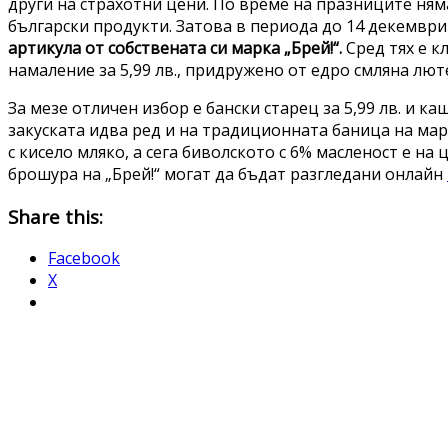
други на страхотни цени. По време на празниците ням
български продукти. Затова в периода до 14 декемвр
артикула от собствената си марка „Брей!“.
Сред тях е к
намаление за 5,99 лв., придружено от едро смляна люте
За мезе отличен избор е бански старец за 5,99 лв. и ка
закуската идва ред и на традиционната баница на марк
с кисело мляко, а сега биволското с 6% масленост е на
брошура на „Брей!“ могат да бъдат разгледани онлайн
Share this:
Facebook
X