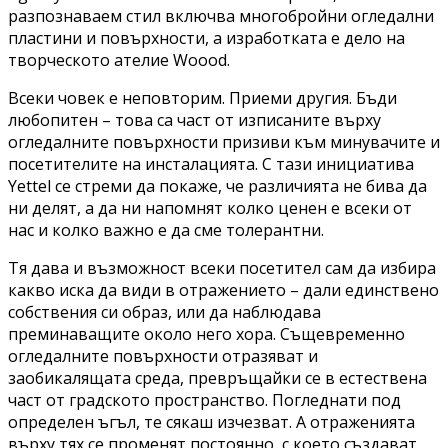
разпознаваем стил включва многобройни огледални
пластини и повърхности, а изработката е дело на
творческото ателие Woood.
Всеки човек е неповторим. Приеми другия. Бъди
любопитен – това са част от изписаните върху
огледалните повърхности призиви към минувачите и
посетителите на инсталацията. С тази инициатива
Yettel се стреми да покаже, че различията не бива да
ни делят, а да ни напомнят колко ценен е всеки от
нас и колко важно е да сме толерантни.
Тя дава и възможност всеки посетител сам да избира
какво иска да види в отражението – дали единствено
собствения си образ, или да наблюдава
преминаващите около него хора. Същевременно
огледалните повърхности отразяват и
заобикалящата среда, превръщайки се в естествена
част от градското пространство. Погледнати под
определен ъгъл, те сякаш изчезват. А отраженията
върху тях се променят постоянно, с което създават