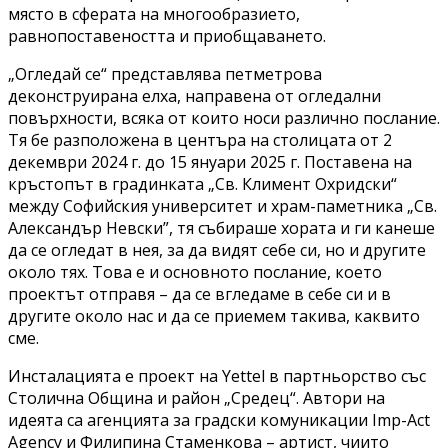
място в сферата на многообразието,
равнопоставеността и приобщаването.
„Огледай се“ представлява петметрова
деконструирана елха, направена от огледални
повърхности, всяка от които носи различно послание.
Тя бе разположена в центъра на столицата от 2
декември 2024 г. до 15 януари 2025 г. Поставена на
кръстопът в градинката „Св. Климент Охридски“
между Софийския университет и храм-паметника „Св.
Александър Невски”, тя събираше хората и ги канеше
да се огледат в нея, за да видят себе си, но и другите
около тях. Това е и основното послание, което
проектът отправя – да се вгледаме в себе си и в
другите около нас и да се приемем такива, каквито
сме.
Инсталацията е проект на Yettel в партньорство със
Столична Община и район „Средец“. Автори на
идеята са агенцията за градски комуникации Imp-Act
Agency и Филипина Стаменкова – артист, чиито