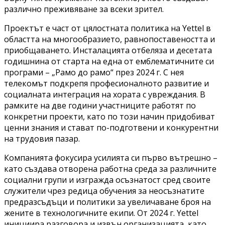
различно преживяване за всеки зрител.
Проектът е част от цялостната политика на Yettel в
областта на многообразието, равнопоставеността и
приобщаването. Инсталацията отбеляза и десетата
годишнина от старта на една от емблематичните си
програми – „Рамо до рамо“ през 2024 г. С нея
телекомът подкрепя професионалното развитие и
социалната интеграция на хората с увреждания. В
рамките на две години участниците работят по
конкретни проекти, като по този начин придобиват
ценни знания и стават по-подготвени и конкурентни
на трудовия пазар.
Компанията фокусира усилията си първо вътрешно –
като създава отворена работна среда за различните
социални групи и изгражда осъзнатост сред своите
служители чрез редица обучения за неосъзнатите
предразсъдъци и политики за увеличаване броя на
жените в технологичните екипи. От 2024 г. Yettel
инициира разговора и извън организацията, като