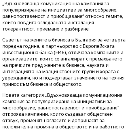
„Вдъхновяваща комуникационна кампания за
популяризиране на инициативи за многообразие,
равнопоставеност и приобщаване“ относно темите,
които повдига огледалната инсталация –
толерантност, приемане и разбиране.
Съветът на жените в бизнеса в България за четвърта
поредна година, в партньорство с Европейската
инвестиционна банка (ЕИБ), отличава компаниите и
организациите, които се ангажират с премахването
на пречките пред жените в бизнеса, науката и
интеграцията на малцинствените групи и хората с
увреждания, но и подчертават значението на техния
принос към бизнеса и обществото.
Новата категория „Вдъхновяваща комуникационна
кампания за популяризиране на инициативи за
многообразие, равнопоставеност и приобщаване“
откроява кампании, които създават обществен
отзвук, променят нагласите и допринасят за
положителна промяна в обществото и на работното