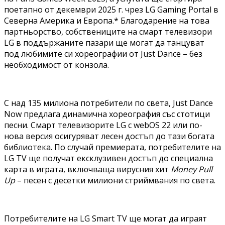
поетапно от декември 2025 г. чрез LG Gaming Portal в
Северна Америка и Европа.* Благодарение на това
партньорство, собствениците на смарт телевизори
LG в поддържаните пазари ще могат да танцуват
под любимите си хореографии от Just Dance – без
необходимост от конзола.
С над 135 милиона потребители по света, Just Dance
Now предлага динамична хореография със стотици
песни. Смарт телевизорите LG с webOS 22 или по-
нова версия осигуряват лесен достъп до тази богата
библиотека. По случай премиерата, потребителите на
LG TV ще получат ексклузивен достъп до специална
карта в играта, включваща вирусния хит
Money Pull
Up
– песен с десетки милиони стриймвания по света.
Потребителите на LG Smart TV ще могат да играят