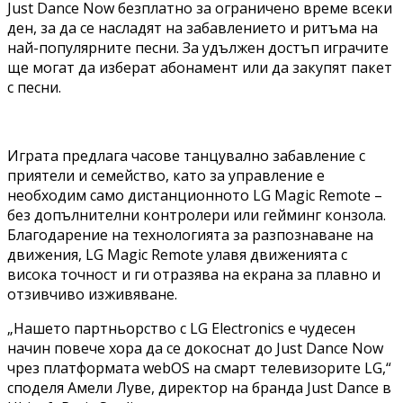
Just Dance Now безплатно за ограничено време всеки
ден, за да се насладят на забавлението и ритъма на
най-популярните песни. За удължен достъп играчите
ще могат да изберат абонамент или да закупят пакет
с песни.
Играта предлага часове танцувално забавление с
приятели и семейство, като за управление е
необходим само дистанционното LG Magic Remote –
без допълнителни контролери или гейминг конзола.
Благодарение на технологията за разпознаване на
движения, LG Magic Remote улавя движенията с
висока точност и ги отразява на екрана за плавно и
отзивчиво изживяване.
„Нашето партньорство с LG Electronics е чудесен
начин повече хора да се докоснат до Just Dance Now
чрез платформата webOS на смарт телевизорите LG,“
споделя Амели Луве, директор на бранда Just Dance в