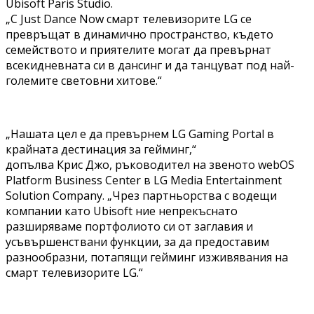
Ubisoft Paris Studio.
„С Just Dance Now смарт телевизорите LG се
превръщат в динамично пространство, където
семейството и приятелите могат да превърнат
всекидневната си в дансинг и да танцуват под най-
големите световни хитове.“
„Нашата цел е да превърнем LG Gaming Portal в
крайната дестинация за гейминг,“
допълва Крис Джо, ръководител на звеното webOS
Platform Business Center в LG Media Entertainment
Solution Company. „Чрез партньорства с водещи
компании като Ubisoft ние непрекъснато
разширяваме портфолиото си от заглавия и
усъвършенствани функции, за да предоставим
разнообразни, потапящи гейминг изживявания на
смарт телевизорите LG.“