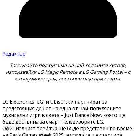
Редактор
Танцувайте под ритъма на най-големите хитове,
използвайки LG Magic Remote в LG Gaming Portal – с
ексклузивен трак, достъпен още при старта.
LG Electronics (LG) и Ubisoft си партнират за
предстоящия дебют на една от най-популярните
музикални игри в света – Just Dance Now, която ще
бъде достъпна за смарт телевизорите LG.
Официалният трейлър ще бъде представен по време
на Paris Games Week 2025, а услугата ще стартира