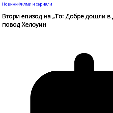
Новини
Филми и сериали
Втори епизод на „То: Добре дошли в
повод Хелоуин