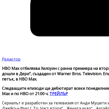
Редактор
HBO Max отбелязва Хелоуин с ранна премиера на втори
дошли в Дери“, създаден от Warner Bros. Television. 
петък, в HBO Max.
Следващите епизоди ще дебютират всеки понеделник
Max и по HBO от 21:00 ч.
ТРЕЙЛЪР
Сериалът е разработен за телевизия от Анди Мушети и 
Джейсън Фукс („То: Част втора“, „Жената чудо“, „Арга