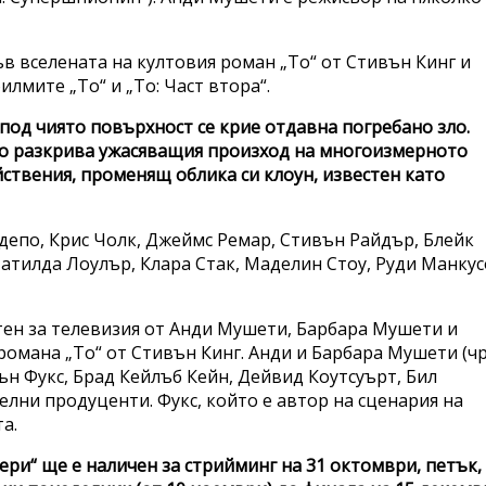
ъв вселената на култовия роман „То“ от Стивън Кинг и
лмите „То“ и „То: Част втора“.
под чиято повърхност се крие отдавна погребано зло.
ато разкрива ужасяващия произход на многоизмерното
ствения, променящ облика си клоун, известен като
епо, Крис Чолк, Джеймс Ремар, Стивън Райдър, Блейк
атилда Лоулър, Клара Стак, Маделин Стоу, Руди Манкус
отен за телевизия от Анди Мушети, Барбара Мушети и
 романа „То“ от Стивън Кинг. Анди и Барбара Мушети (ч
н Фукс, Брад Кейлъб Кейн, Дейвид Коутсуърт, Бил
елни продуценти. Фукс, който е автор на сценария на
а.
Дери“ ще е наличен за стрийминг на 31 октомври, петък,