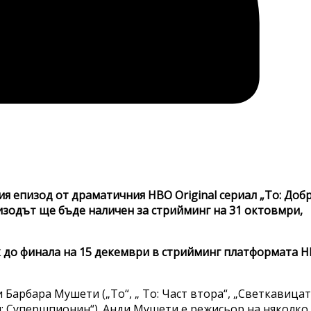
я епизод от драматичния HBO Original сериал „To: Доб
Епизодът ще бъде наличен за стрийминг на 31 октовмри,
 до финала на 15 декември в стрийминг платформата 
Барбара Мушети („То“, „ То: Част втора“, „Светкавицат
йл: Супершпионин“). Анди Мушети е режисьор на няколко