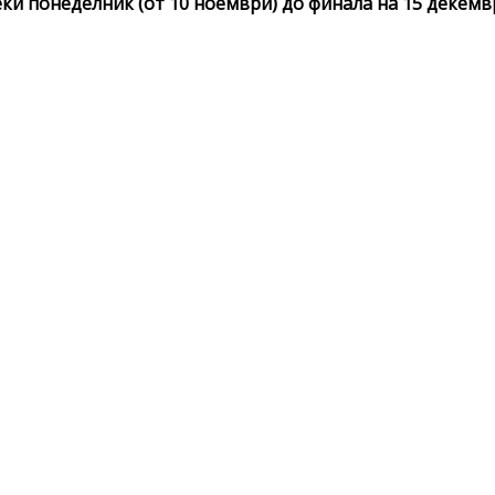
и понеделник (от 10 ноември) до финала на 15 декемв