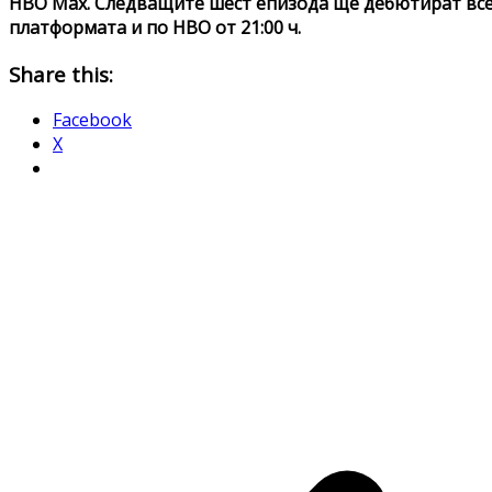
HBO Max. Следващите шест епизода ще дебютират всек
платформата и по HBO от 21:00 ч.
Share this:
Facebook
X