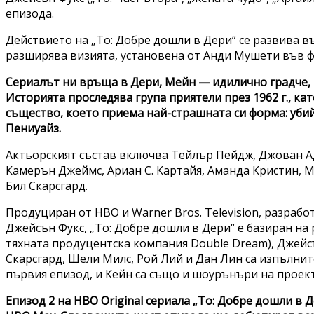
епизода.
Действието на „То: Добре дошли в Дери“ се развива в
разширява визията, установена от Анди Мушети във фи
Сериалът ни връща в Дери, Мейн — идилично градче, 
Историята проследява група приятели през 1962 г., к
същество, което приема най-страшната си форма: убий
Пениуайз.
Актьорският състав включва Тейлър Пейдж, Джован Ад
Камерън Джеймс, Ариан С. Картайя, Аманда Кристин, М
Бил Скарсгард.
Продуциран от HBO и Warner Bros. Television, разраб
Джейсън Фукс, „То: Добре дошли в Дери“ е базиран на
тяхната продуцентска компания Double Dream), Джейсъ
Скарсгард, Шели Милс, Рой Лий и Дан Лин са изпълнит
първия епизод, и Кейн са също и шоурънъри на проект
Епизод 2 на HBO Original сериала „To: Добре дошли в 