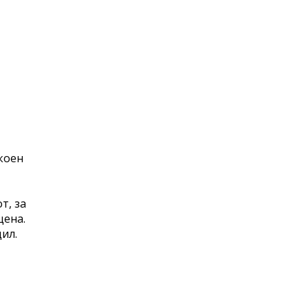
окоен
т, за
цена.
дил.