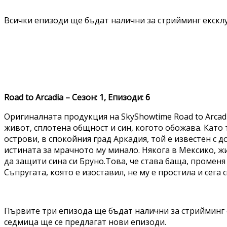
Всички епизоди ще бъдат налични за стрийминг ексклу
Road to Arcadia – Сезон: 1, Епизоди: 6
Оригиналната продукция на SkyShowtime Road to Arcadi
живот, сплотена общност и син, когото обожава. Като
острови, в спокойния град Аркадия, той е известен с 
истината за мрачното му минало. Някога в Мексико, жи
да защити сина си Бруно.Това, че става баща, променя 
Съпругата, която е изоставил, не му е простила и сега
Първите три епизода ще бъдат налични за стрийминг е
седмица ще се предлагат нови епизоди.