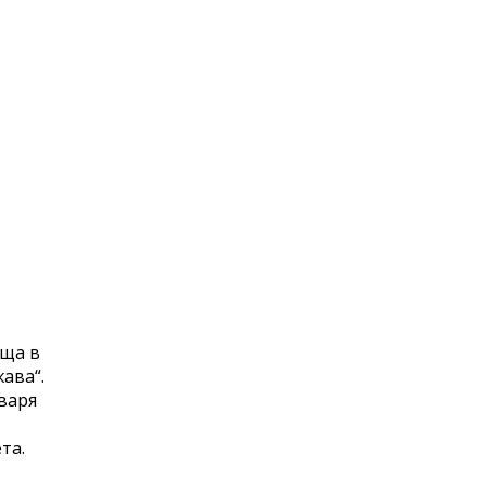
ъща в
ава“.
варя
та.