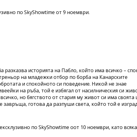
зивно по SkyShowtime от 9 ноември.
a разказва историята на Пабло, който има всичко – сп
 треньор на младежки отбор по борба на Канарските
добротата и спокойното си поведение. Никой не знае
веейки на ръба, той е избягал от насилническия си живо
всичко, но бягството от стария му живот си има своята 
 се завръща, готова да разпуши света, който той е изгра
ксклузивно по SkyShowtime оот 10 ноември, като всяка