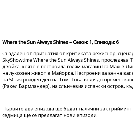
Where the Sun Always Shines – Сезон: 1, Епизоди: 6
Създаден от признатия от критиката режисьор, сцена
SkyShowtime Where the Sun Always Shines, проследява 
двойка, която е построила голям магазин Ica Maxi в Ли
на луксозен живот в Майорка. Настроени за вечна ва
на 50-ия рожден ден на Том. Това води до преместван
(Ракел Вармландер), на слънчевия испански остров, къ
Първите два епизода ще бъдат налични за стрийминг е
седмица ще се предлагат нови епизоди.