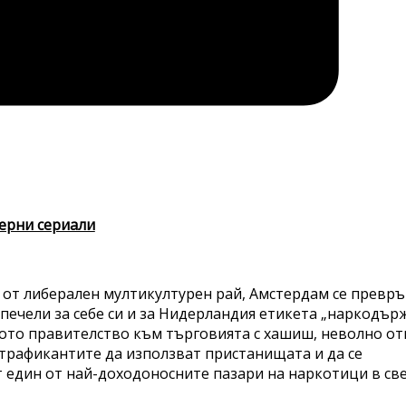
ерни сериали
к, от либерален мултикултурен рай, Амстердам се превр
печели за себе си и за Нидерландия етикета „наркодърж
кото правителство към търговията с хашиш, неволно от
 трафикантите да използват пристанищата и да се
 един от най-доходоносните пазари на наркотици в све