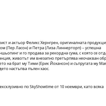
рист и актьор Феликс Хернгрен, оригиналната продукци
Том (Пер Ласон) и Петра (Лиза Линнерторп) – успешна
ншьопинг и го продава за рекордна сума, с която се от
канция, животът им внезапно претърпява неочакван об
ето на брат му Тими (Ерик Йохансон) и съпругата му Ма
дето настъпва пълен хаос.
ксклузивно по SkyShowtime от 10 ноември, като всяка