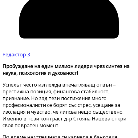
Редактор 3
Пробуждане на един милион лидери чрез синтез на
наука, психология и духовност!
Успехът често изглежда впечатляващ отвън –
престижна позиция, финансова стабилност,
признание. Но зад тези постижения много
професионалисти се борят със стрес, усещане за
изолация и чувство, че липсва нещо съществено.
Именно в този контраст д-р Стояна Нацева откри
своя повратен момент.
По време на успешната си кариера в банковия