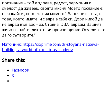
признание – той е здраве, радост, хармония и
смелост да живееш своята мисия. Моето послание е:
не чакайте „перфектния момент“. Започнете сега, с
това, което имате, и с вяра в себе си. Дори никой да
не вярва във вас – аз, Стояна, DBA, вярвам. Вашият
живот е най-великото ви произведение. Осмелете се
да го сътворите.“
Източник: https://cioprime.com/dr-stoyana-natseva-
building-a-world-of-conscious-leaders/
Share this:
Facebook
X