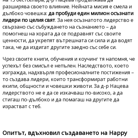
разширява своето влияние. Нейната мисия е смела и
дълбоко човешка:
да пробуди един милион осъзнати
лидери по целия свят
. За нея осъзнатото лидерство е
свързано със събуждането на съзнанието – да
помогнеш на хората да се подравнят със своите
ценности, да укрепят вътрешната си сила и да водят
така, че да издигат другите заедно със себе си.
Чрез своите книги, обучения и коучинг тя напомня, че
успехът без смисъл е непълен. Наследството, което
изгражда, надхвърля професионалните постижения –
то създава лидери, които трансформират работни
екипи, общности и човешки животи. За д-р Нацева
лидерството не е да се изкачваш по-високо, а да
стигаш по-дълбоко и да помагаш на другите да
израстват с теб.
Опитът, вдъхновил създаването на Happy