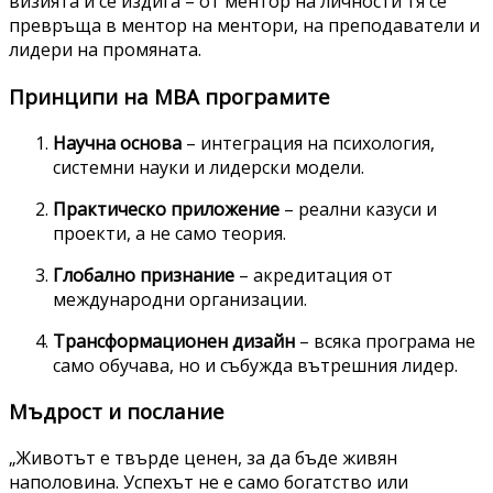
визията ѝ се издига – от ментор на личности тя се
превръща в ментор на ментори, на преподаватели и
лидери на промяната.
Принципи на MBA програмите
Научна основа
– интеграция на психология,
системни науки и лидерски модели.
Практическо приложение
– реални казуси и
проекти, а не само теория.
Глобално признание
– акредитация от
международни организации.
Трансформационен дизайн
– всяка програма не
само обучава, но и събужда вътрешния лидер.
Мъдрост и послание
„Животът е твърде ценен, за да бъде живян
наполовина. Успехът не е само богатство или