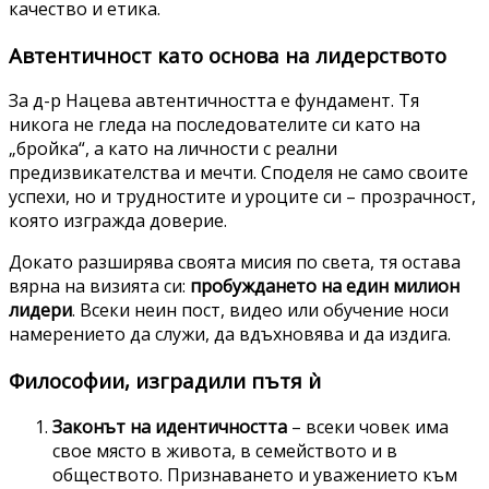
качество и етика.
Автентичност като основа на лидерството
За д-р Нацева автентичността е фундамент. Тя
никога не гледа на последователите си като на
„бройка“, а като на личности с реални
предизвикателства и мечти. Споделя не само своите
успехи, но и трудностите и уроците си – прозрачност,
която изгражда доверие.
Докато разширява своята мисия по света, тя остава
вярна на визията си:
пробуждането на един милион
лидери
. Всеки неин пост, видео или обучение носи
намерението да служи, да вдъхновява и да издига.
Философии, изградили пътя ѝ
Законът на идентичността
– всеки човек има
свое място в живота, в семейството и в
обществото. Признаването и уважението към