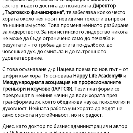
сектор, където достига до позицията
Директор
„Търговско финансиране“
, тя забелязва колко често
хората около нея носят невидими тежести въпреки
външния им успех. Това променя нейното разбиране
за лидерството. За нея истинското лидерство никога
не може да бъде ограничено само до печалба и
резултати – то трябва да стига по-дълбоко, до
човешкия дух, до смисъла и до вътрешното
удовлетворение.
С това осъзнаване д-р Нацева поема по нов път – от
цифри към хора. Тя основава
Happy Life Academy®
и
Международната асоциация на професионалните
треньори и коучове (IAPTC®)
. Тези платформи се
превръщат в нейния начин да води хората през
трансформация, която обединява наука, психология и
духовност. Нейната работа учи хората да водят не
само с яснота и устойчивост, но и с радост.
Днес, като доктор по бизнес администрация и автор
на 15 бестселъра, д-р Нацева продължава да