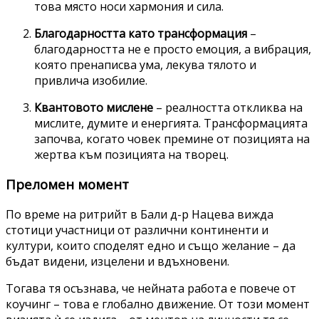
това място носи хармония и сила.
Благодарността като трансформация
–
благодарността не е просто емоция, а вибрация,
която пренаписва ума, лекува тялото и
привлича изобилие.
Квантовото мислене
– реалността откликва на
мислите, думите и енергията. Трансформацията
започва, когато човек премине от позицията на
жертва към позицията на творец.
Преломен момент
По време на ритрийт в Бали д-р Нацева вижда
стотици участници от различни континенти и
култури, които споделят едно и също желание – да
бъдат видени, изцелени и вдъхновени.
Тогава тя осъзнава, че нейната работа е повече от
коучинг – това е глобално движение. От този момент