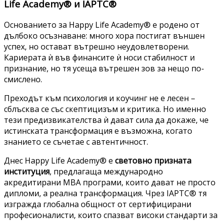
Life Academy® и IAPTC®
Основанието за Happy Life Academy® е родено от
дълбоко осъзнаване: много хора постигат външен
успех, но остават вътрешно неудовлетворени.
Кариерата ѝ във финансите ѝ носи стабилност и
признание, но тя усеща вътрешен зов за нещо по-
смислено.
Преходът към психология и коучинг не е лесен –
сблъсква се със скептицизъм и критика. Но именно
тези предизвикателства ѝ дават сила да докаже, че
истинската трансформация е възможна, когато
знанието се съчетае с автентичност.
Днес Happy Life Academy® е
световно призната
институция
, предлагаща международно
акредитирани MBA програми, които дават не просто
дипломи, а реална трансформация. Чрез IAPTC® тя
изгражда глобална общност от сертифицирани
професионалисти, които спазват високи стандарти за