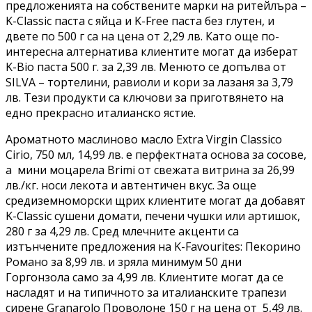
предложенията на собствените марки на ритейлъра –
K-Classic паста с яйца и K-Free паста без глутен, и
двете по 500 г са на цена от 2,29 лв. Като още по-
интересна алтернатива клиентите могат да изберат
K-Bio паста 500 г. за 2,39 лв. Менюто се допълва от
SILVA – тортелини, равиоли и кори за лазаня за 3,79
лв. Тези продукти са ключови за приготвянето на
едно прекрасно италианско ястие.
Ароматното маслиново масло Extra Virgin Classico
Cirio, 750 мл, 14,99 лв. е перфектната основа за сосове,
а мини моцарела Brimi от свежата витрина за 26,99
лв./кг. носи лекота и автентичен вкус. За още
средиземноморски щрих клиентите могат да добавят
K-Classic сушени домати, печени чушки или артишок,
280 г за 4,29 лв. Сред млечните акценти са
изтънчените предложения на K-Favourites: Пекорино
Романо за 8,99 лв. и зряла минимум 50 дни
Горгонзола само за 4,99 лв. Клиентите могат да се
насладят и на типичното за италианските трапези
сирене Granarolo Проволоне 150 г на цена от 5,49 лв.