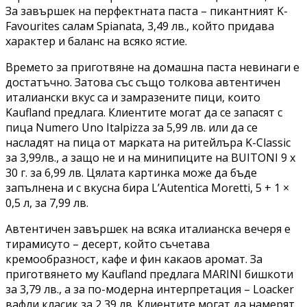
За завършек на перфектната паста – пикантният K-
Favourites салам Spianata, 3,49 лв., който придава
характер и баланс на всяко ястие.
Времето за приготвяне на домашна паста невинаги е
достатъчно. Затова със също толкова автентичен
италиански вкус са и замразените пици, които
Kaufland предлага. Клиентите могат да се запасят с
пица Numero Uno Italpizza за 5,99 лв. или да се
насладят на пица от марката на ритейлъра K-Classic
за 3,99лв., а защо не и на минипиците на BUITONI 9 х
30 г. за 6,99 лв. Цялата картинка може да бъде
запълнена и с вкусна бира L’Autentica Moretti, 5 + 1 ×
0,5 л, за 7,99 лв.
Автентичен завършек на всяка италианска вечеря е
тирамисуто – десерт, който съчетава
кремообразност, кафе и фин какаов аромат. За
приготвянето му Kaufland предлага MARINI бишкоти
за 3,79 лв., а за по-модерна интерпретация – Loacker
вафли класик за 2,39 лв. Клиентите могат да намерят