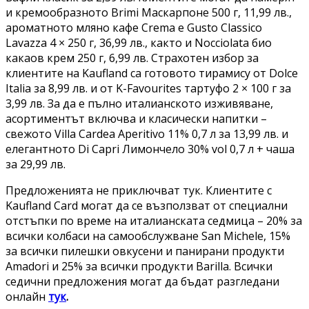
и кремообразното Brimi Маскарпоне 500 г, 11,99 лв.,
ароматното мляно кафе Crema e Gusto Classico
Lavazza 4 × 250 г, 36,99 лв., както и Nocciolata био
какаов крем 250 г, 6,99 лв. Страхотен избор за
клиентите на Kaufland са готовото тирамису от Dolce
Italia за 8,99 лв. и от K-Favourites тартуфо 2 × 100 г за
3,99 лв. За да е пълно италианското изживяване,
асортиментът включва и класически напитки –
свежото Villa Cardea Aperitivo 11% 0,7 л за 13,99 лв. и
елегантното Di Capri Лимончело 30% vol 0,7 л + чаша
за 29,99 лв.
Предложенията не приключват тук. Клиентите с
Kaufland Card могат да се възползват от специални
отстъпки по време на италианската седмица – 20% за
всички колбаси на самообслужване San Michele, 15%
за всички пилешки овкусени и панирани продукти
Amadori и 25% за всички продукти Barilla. Всички
седични предложения могат да бъдат разгледани
онлайн
тук
.