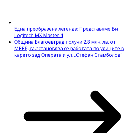
Една преобразена легенда: Представяме Ви
Logitech MX Master 4
Община Благоевград получи 2,8 млн. лв. от
МРРБ, възстановява се работата по улиците в
карето зад Операта и ул. „Стефан Стамболов“