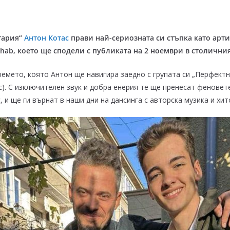
лгария“
Антон Котас
прави най-сериозната си стъпка като арти
ehab
, което ще сподели с публиката на 2 ноември в столични
мето, която Антон ще навигира заедно с групата си „Перфектн
с). С изключителен звук и добра енерия те ще пренесат феновете
, и ще ги върнат в наши дни на дансинга с авторска музика и хи