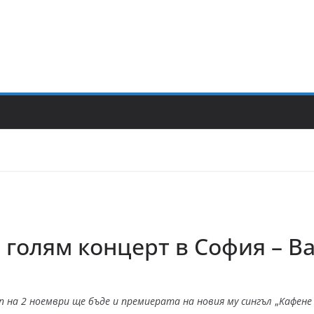
 голям концерт в София – Ba
on
на 2 ноември ще бъде и премиерата на новия му сингъл
„
Ka
фен