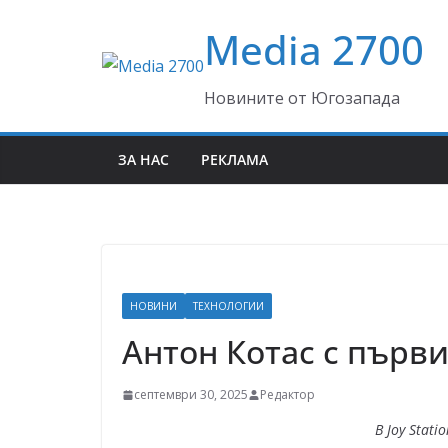
Skip
Media 2700
to
content
Новините от Югозапада
ЗА НАС
РЕКЛАМА
НОВИНИ
ТЕХНОЛОГИИ
Антон Котас с първи
септември 30, 2025
Редактор
В
Joy Stati