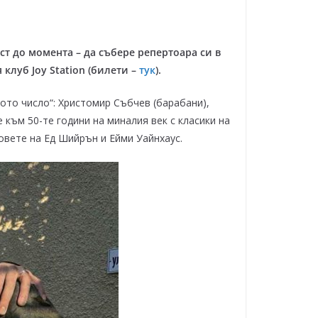
ст до момента – да събере репертоара си в
я клуб
Joy Station
(билети –
тук
).
ото число“: Христомир Събчев (барабани),
 към 50-те години на миналия век с класики на
товете на Ед Шийрън и Ейми Уайнхаус.