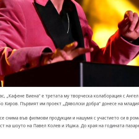
ас, „Кафене Виена“ е третата му творческа колаборация с Анге
бо Киров. Първият им проект „Дяволски добра“ донесе на младия
е снима във филмови продукции и нашумя с участието си в рома
ст на шоуто на Павел Колев и Ицака. До края на годината паза