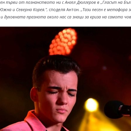
 ден първи от познанството ни с
Ангел Дюлгеров в „Гласът на Бъл
 Южна и Северна Корея
.“,
споделя Антон.
„Тази песен
е метафора за
т и духовната празнота около нас са знаци за криза на самото чо