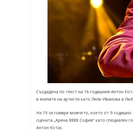
Създадена по текст на 16-годишния Антон Кот
в екипите на артисти като Лили Иванова и Лю
На 19 октомври момчето, което от 9-годишно с
сцената „Арена 8888 София“ като специален го
Антон Котас.