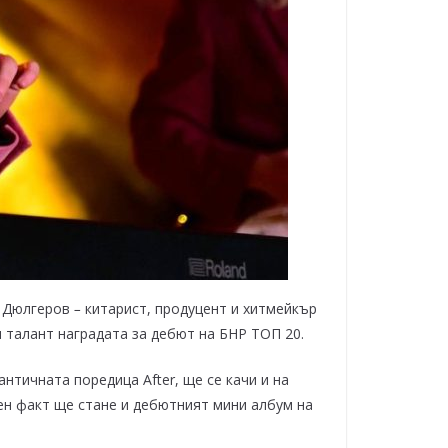
л Дюлгеров
–
китарист, продуцент и хитмейкър
 талант наградата за дебют на БНР ТОП 20.
нтичната поредица After, ще се качи и на
рен факт ще стане и дебютният мини албум на