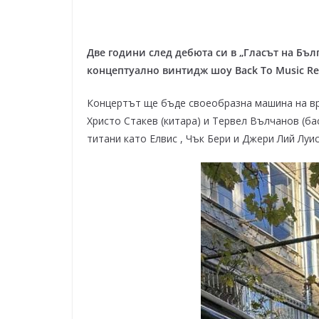
Две години след дебюта си в „Гласът на Бъ
концептуално винтидж шоу
Back To Music R
Концертът ще бъде своеобразна машина на вре
Христо Стакев (китара) и Тервел Вълчанов (ба
титани като Елвис , Чък Бери и Джери Лий Луис