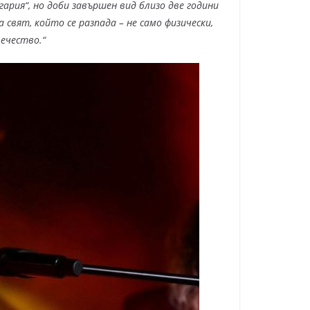
гария“,
но доби завършен вид близо две години
 свят, който се разпада – не само физически,
вечество.
“