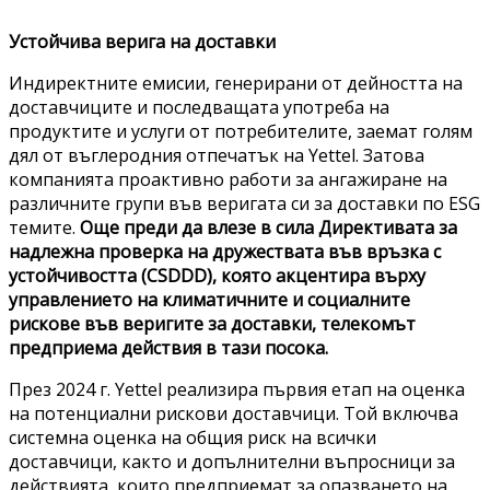
Устойчива верига на доставки
Индиректните емисии, генерирани от дейността на
доставчиците и последващата употреба на
продуктите и услуги от потребителите, заемат голям
дял от въглеродния отпечатък на Yettel. Затова
компанията проактивно работи за ангажиране на
различните групи във веригата си за доставки по ESG
темите.
Още преди да влезе в сила Директивата за
надлежна проверка на дружествата във връзка с
устойчивостта (CSDDD), която акцентира върху
управлението на климатичните и социалните
рискове във веригите за доставки, телекомът
предприема действия в тази посока.
През 2024 г. Yettel реализира първия етап на оценка
на потенциални рискови доставчици. Той включва
системна оценка на общия риск на всички
доставчици, както и допълнителни въпросници за
действията, които предприемат за опазването на