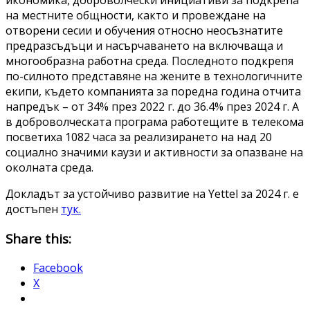
икономика, доброволчески инициативи за подкрепа
на местните общности, както и провеждане на
отворени сесии и обучения относно неосъзнатите
предразсъдъци и насърчаването на включваща и
многообразна работна среда. Последното подкрепя
по-силното представяне на жените в технологичните
екипи, където компанията за поредна година отчита
напредък – от 34% през 2022 г. до 36.4% през 2024 г. А
в доброволческата програма работещите в телекома
посветиха 1082 часа за реализирането на над 20
социално значими каузи и активности за опазване на
околната среда.
Докладът за устойчиво развитие на Yettel за 2024 г. e
достъпен
тук.
Share this:
Facebook
X