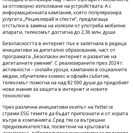
за отговорно използване на устройствата. А с
информационната кампания, която популяризира
услугата „Рециклирай и спести“, предлагаща
отстъпки в замяна на излезли от употреба мобилни
апарати, телекомът достигна до 2,36 млн. души.
Безопасността в интернет пък е залегнала в редица
инициативи за дигитално образование, част от
програмата „Безопасен интернет и развитие на
дигиталните умения“. С реализираните през 2024 г.
активности – онлайн уроци, кампании в социалните
медии, обучителен комикс и офлайн събития,
телекомът помогна на над 82 000 души да придобият
нови знания за защита в интернет и новите
технологии.
Чрез различни инициативи екипът на Yettel се
стреми ESG темите да бъдат припознати и от хората
вътре в компанията. Сред тях са вътрешни
предизвикателства, посветени на кръговата