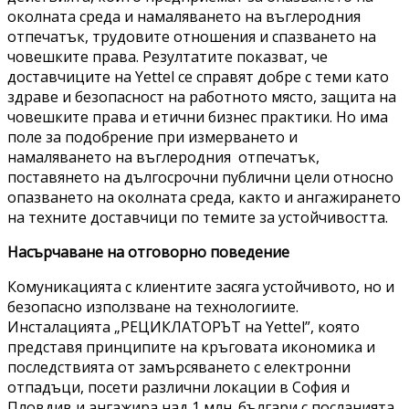
околната среда и намаляването на въглеродния
отпечатък, трудовите отношения и спазването на
човешките права. Резултатите показват, че
доставчиците на Yettel се справят добре с теми като
здраве и безопасност на работното място, защита на
човешките права и етични бизнес практики. Но има
поле за подобрение при измерването и
намаляването на въглеродния отпечатък,
поставянето на дългосрочни публични цели относно
опазването на околната среда, както и ангажирането
на техните доставчици по темите за устойчивостта.
Насърчаване на отговорно поведение
Комуникацията с клиентите засяга устойчивото, но и
безопасно използване на технологиите.
Инсталацията „РЕЦИКЛАТОРЪТ на Yettel”, която
представя принципите на кръговата икономика и
последствията от замърсяването с електронни
отпадъци, посети различни локации в София и
Пловдив и ангажира над 1 млн. българи с посланията