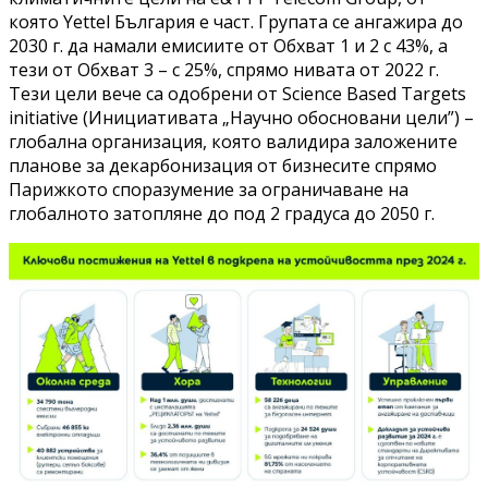
която Yettel България е част. Групата се ангажира до
2030 г. да намали емисиите от Обхват 1 и 2 с 43%, а
тези от Обхват 3 – с 25%, спрямо нивата от 2022 г.
Тези цели вече са одобрени от Science Based Targets
initiative (Инициативата „Научно обосновани цели”) –
глобална организация, която валидира заложените
планове за декарбонизация от бизнесите спрямо
Парижкото споразумение за ограничаване на
глобалното затопляне до под 2 градуса до 2050 г.