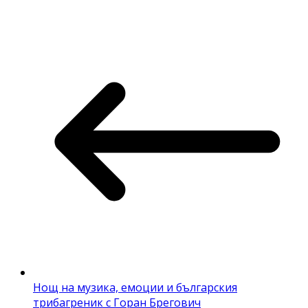
Нощ на музика, емоции и българския
трибагреник с Горан Брегович