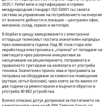
2025 г. Yettel вече е сертифициран и спрямо
международния стандарт ISO 50001 със своята
система за управление на потреблението на енергия
от всичките дейности и локации – централен офис,
магазини, склад, сервиз и автопарк.
В борбата срещу замърсяването с електронни
отпадъци телекомът постига значителен напредък
през изминалата година. Над 46 тона стара или
неработеща електроника е „спасена“ от попадане на
сметищата чрез различни инициативи за
насърчаване на рециклирането, поправката и
правилното третиране на излязлата от употреба
техника. Значителен принос има и програмата за
поправка на оборудване за клиентски помещения
(рутери, сетъп боксове), чрез която за по-малко от
две години са ремонтирани и върнати обратно в
употреба 40 882 устройства.
Всичко описано дотук допринася за постигането на
климатичните цели на e& PPF Telecom Group, от