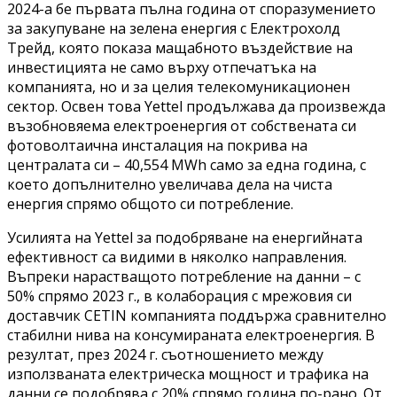
2024-а бе първата пълна година от споразумението
за закупуване на зелена енергия с Електрохолд
Трейд, която показа мащабното въздействие на
инвестицията не само върху отпечатъка на
компанията, но и за целия телекомуникационен
сектор. Освен това Yettel продължава да произвежда
възобновяема електроенергия от собствената си
фотоволтаична инсталация на покрива на
централата си – 40,554 MWh само за една година, с
което допълнително увеличава дела на чиста
енергия спрямо общото си потребление.
Усилията на Yettel за подобряване на енергийната
ефективност са видими в няколко направления.
Въпреки нарастващото потребление на данни – с
50% спрямо 2023 г., в колаборация с мрежовия си
доставчик CETIN компанията поддържа сравнително
стабилни нива на консумираната електроенергия. В
резултат, през 2024 г. съотношението между
използваната електрическа мощност и трафика на
данни се подобрява с 20% спрямо година по-рано. От