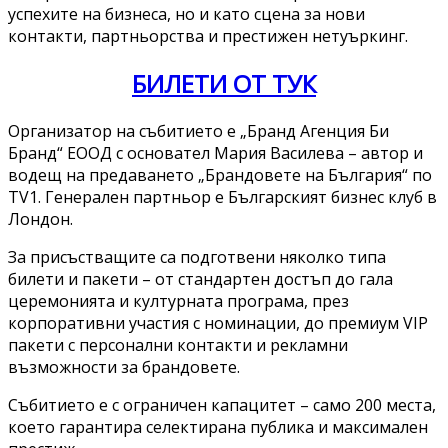
успехите на бизнеса, но и като сцена за нови
контакти, партньорства и престижен нетуъркинг.
БИЛЕТИ ОТ ТУК
Организатор на събитието е „Бранд Агенция Би
Бранд“ ЕООД с основател Мария Василева – автор и
водещ на предаването „Брандовете на България“ по
TV1. Генерален партньор е Българският бизнес клуб в
Лондон.
За присъстващите са подготвени няколко типа
билети и пакети – от стандартен достъп до гала
церемонията и културната програма, през
корпоративни участия с номинации, до премиум VIP
пакети с персонални контакти и рекламни
възможности за брандовете.
Събитието е с ограничен капацитет – само 200 места,
което гарантира селектирана публика и максимален