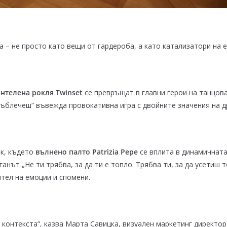
а – не просто като вещи от гардероба, а като катализатори на
нтелена рокля Twinset
се превръщат в главни герои на танцова
е съблечеш“ въвежда провокативна игра с двойните значения на д
рк, където
вълнено палто Patrizia Pepe
се вплита в динамичната
ганът „Не ти трябва, за да ти е топло. Трябва ти, за да усетиш
ител на емоции и спомени.
контекста“, казва Марта Савицка, визуален маркетинг директор