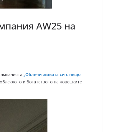
ампания AW25 на
 кампанията
„
Облечи живота си с нещо
а облеклото и богатството на човешките