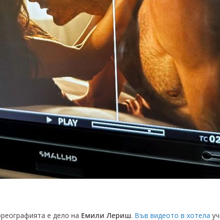
хореографията е дело на
Емили Лериш
.
Във видеото в хотела
уч