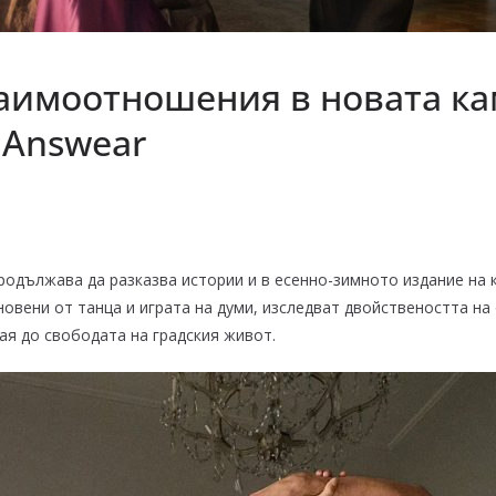
заимоотношения в новата к
 Answear
родължава да разказва истории и в есенно-зимното издание на
новени от танца и играта на думи, изследват двойствеността н
ая до свободата на градския живот.