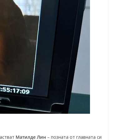
астват
Матилде Лин
– позната от главната си