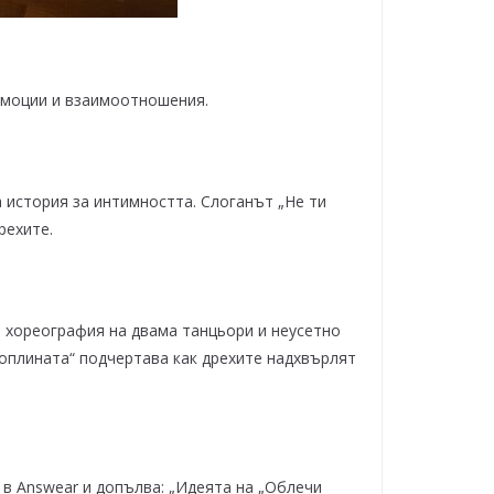
 емоции и взаимоотношения.
 история за интимността. Слоганът „Не ти
рехите.
 хореография на двама танцьори и неусетно
 топлината“ подчертава как дрехите надхвърлят
 в Answear и допълва: „Идеята на „Облечи