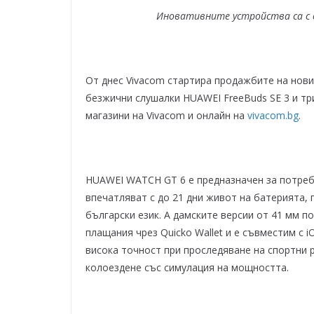
Иновативните устройства са с о
От днес Vivacom стартира продажбите на нов
безжични слушалки HUAWEI FreeBuds SE 3 и три
магазини на Vivacom и онлайн на
vivacom.bg
.
HUAWEI WATCH GT 6 е предназначен за потреби
впечатляват с до 21 дни живот на батерията,
български език. А дамските версии от 41 мм 
плащания чрез Quicko Wallet и е съвместим с i
висока точност при проследяване на спортни 
колоездене със симулация на мощността.