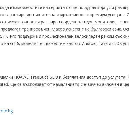
жда възможностите на серията с още по-здрав корпус и разшир
ето гарантира допълнителна издръжливост и премиум усещане. 
р с висока точност и разширен сърдечно-съдов мониторинг с вк
 предлагат тренировъчен гласов асистент на български език. 
 GT 6 Pro поддържа и професионален велосипедeн режим със си
 на GT 6, моделът е съвместим както с Android, така и с iOS ус
шалки HUAWEI FreeBuds SE 3 и безплатния достъп до услугата H
mited, ще се възползват от намалението с е-ваучер включен в ц
acom.bg
.