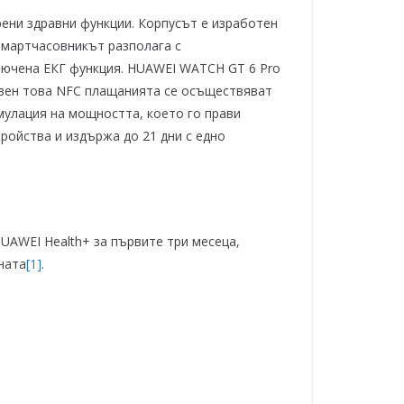
ени здравни функции. Корпусът е изработен
Смартчасовникът разполага с
лючена ЕКГ функция. HUAWEI WATCH GT 6 Pro
Освен това NFC плащанията се осъществяват
мулация на мощността, което го прави
тройства и издържа до 21 дни с едно
UAWEI Health+ за първите три месеца,
ената
[1]
.