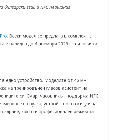
а български език и
NFC
плащания
Pro
. Всеки модел се предлага в комплект с
а е валидна до 4 ноември 2025 г. във всички
 в едно устройство. Моделите от 46 мм
жка на тренировъчен гласов асистент на
твениците си. Смартчасовникът поддържа NFC
 измерване на пулса, устройството осигурява
о здраве, както и професионален режим за