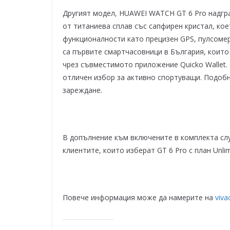
Другият модел, HUAWEI WATCH GT 6 Pro надгра
от титаниева сплав със сапфирен кристал, ко
функционалности като прецизен GPS, пулсоме
са първите смартчасовници в България, които
чрез съвместимото приложение Quicko Wallet.
отличен избор за активно спортуващи. Подобно
зареждане.
В допълнение към включените в комплекта слу
клиентите, които изберат GT 6 Pro с план Unli
Повече информация може да намерите на
viv