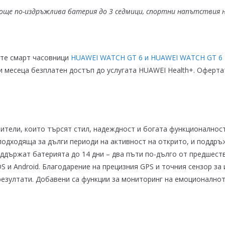
ще по-издръжлива батерия до 3 седмици, спортни напътствия н
ите смарт часовници
HUAWEI WATCH GT 6 и HUAWEI WATCH GT 6 
 месеца безплатен достъп до услугата HUAWEI Health+. Офертат
тели, които търсят стил, надеждност и богата функционалност
 подходяща за дълги периоди на активност на открито, и поддръ
поддържат батерията до 14 дни – два пъти по-дълго от предшес
OS и Android. Благодарение на прецизния GPS и точния сензор за
резултати. Добавени са функции за мониторинг на емоционалнот