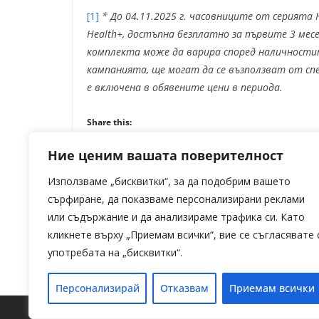
[1]
* До 04.11.2025 г. часовниците от серията
Health+, достъпна безплатно за първите 3 мес
комплекта може да варира според наличности
кампанията, ще могат да се възползват от спе
е включена в обявените цени в периода.
Share this:
Facebook
X
Ние ценим вашата поверителност
Използваме „бисквитки“, за да подобрим вашето
сърфиране, да показваме персонализирани реклами
или съдържание и да анализираме трафика си. Като
Старт на „Ти и Lidl“: граждански органи
кликнете върху „Приемам всички“, вие се съгласявате 
кандидатстват за финансиране на прое
употребата на „бисквитки“.
Персонализирай
Отказвам
Приемам всички