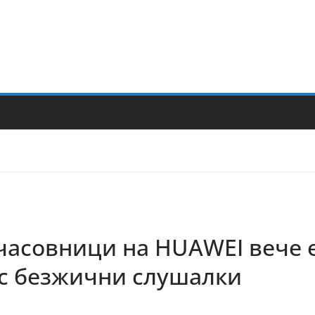
часовници на HUAWEI вече 
 с безжични слушалки