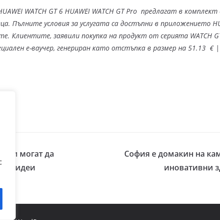
 HUAWEI WATCH GT 6 HUAWEI WATCH GT Pro предлагат в комплект с
еца. Пълните условия за услугата са достъпни в приложението H
те.
Клиентите, заявили покупка на продукт от серията WATCH GT
циален е-ваучер, генериран като отстъпка в размер на 51.13 € 
зации могат да
София е домакин на ка
с
ктни идеи
иновативни з