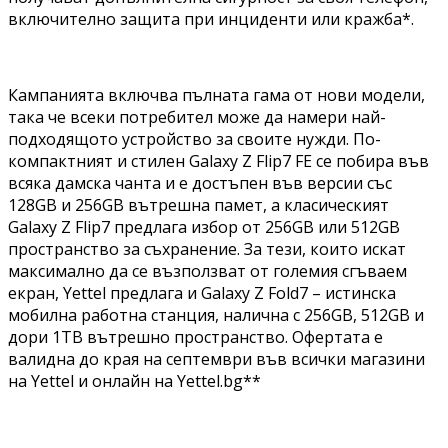
включително защита при инциденти или кражба*.
Кампанията включва пълната гама от нови модели,
така че всеки потребител може да намери най-
подходящото устройство за своите нужди. По-
компактният и стилен Galaxy Z Flip7 FE се побира във
всяка дамска чанта и е достъпен във версии със
128GB и 256GB вътрешна памет, а класическият
Galaxy Z Flip7 предлага избор от 256GB или 512GB
пространство за съхранение. За тези, които искат
максимално да се възползват от големия сгъваем
екран, Yettel предлага и Galaxy Z Fold7 – истинска
мобилна работна станция, налична с 256GB, 512GB и
дори 1TB вътрешно пространство. Офертата е
валидна до края на септември във всички магазини
на Yettel и онлайн на Yettel.bg**