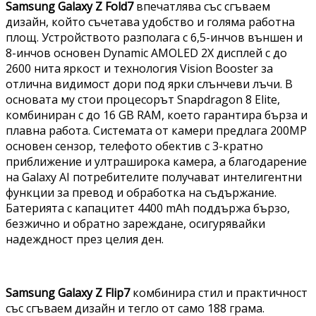
Samsung Galaxy Z Fold7
впечатлява със сгъваем
дизайн, който съчетава удобство и голяма работна
площ. Устройството разполага с 6,5-инчов външен и
8-инчов основен Dynamic AMOLED 2X дисплей с до
2600 нита яркост и технология Vision Booster за
отлична видимост дори под ярки слънчеви лъчи. В
основата му стои процесорът Snapdragon 8 Elite,
комбиниран с до 16 GB RAM, което гарантира бърза и
плавна работа. Системата от камери предлага 200MP
основен сензор, телефото обектив с 3-кратно
приближение и ултраширока камера, а благодарение
на Galaxy AI потребителите получават интелигентни
функции за превод и обработка на съдържание.
Батерията с капацитет 4400 mAh поддържа бързо,
безжично и обратно зареждане, осигурявайки
надеждност през целия ден.
Samsung Galaxy Z Flip7
комбинира стил и практичност
със сгъваем дизайн и тегло от само 188 грама.