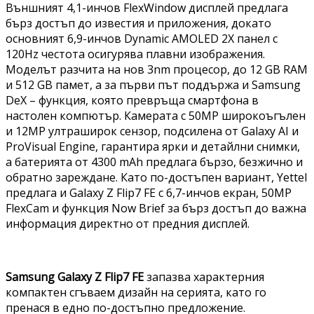
Външният 4,1-инчов FlexWindow дисплей предлага
бърз достъп до известия и приложения, докато
основният 6,9-инчов Dynamic AMOLED 2X панел с
120Hz честота осигурява плавни изображения.
Моделът разчита на нов 3nm процесор, до 12 GB RAM
и 512 GB памет, а за първи път поддържа и Samsung
DeX – функция, която превръща смартфона в
настолен компютър. Камерата с 50MP широкоъгълен
и 12MP ултраширок сензор, подсилена от Galaxy AI и
ProVisual Engine, гарантира ярки и детайлни снимки,
а батерията от 4300 mAh предлага бързо, безжично и
обратно зареждане. Като по-достъпен вариант, Yettel
предлага и Galaxy Z Flip7 FE с 6,7-инчов екран, 50MP
FlexCam и функция Now Brief за бърз достъп до важна
информация директно от предния дисплей.
Samsung Galaxy Z Flip7 FE
запазва характерния
компактен сгъваем дизайн на серията, като го
пренася в едно по-достъпно предложение.