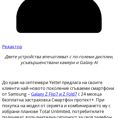
Редактор
Двете устройства впечатляват с по-големи дисплеи,
усъвършенствани камери и Galaxy AI
До края на септември Yettel предлага на своите
клиенти най-новото поколение сгъваеми смартфони
от Samsung –
Galaxy Z Flip7 и Z Fold7
с 24 месеца
безплатна застраховка Смартфон протект+. При
покупка на модел от серията и комбинирането му с
избрани планове Total Unlimited, потребителите
получават допълнителна сигурност за своя телефон,