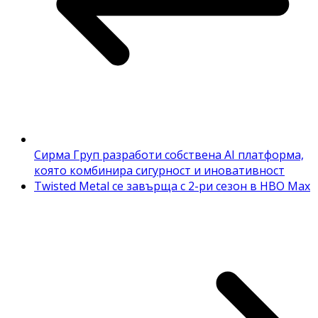
Сирма Груп разработи собствена AI платформа,
която комбинира сигурност и иновативност
Twisted Metal се завърща с 2-ри сезон в HBO Max