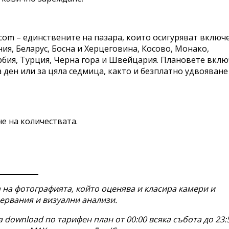
acom – единствените на пазара, които осигуряват включ
ия, Беларус, Босна и Херцеговина, Косово, Монако,
рбия, Турция, Черна гора и Швейцария. Плановете вкл
а ден или за цяла седмица, както и безплатно удвояване
е на количествата.
 на фотографията, който
оценява и класира камери и
ервания и визуални анализи.
 download по тарифен план от 00:00 всяка събота до 23: