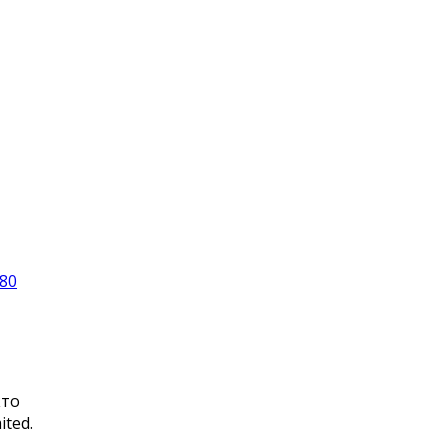
 80
кто
ited.