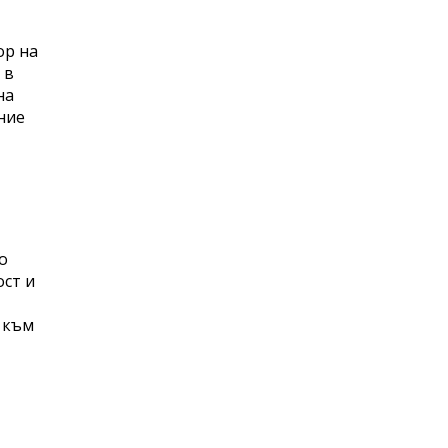
ор на
 в
на
ние
о
ст и
 към