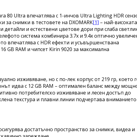
 80 Ultra впечатлява с 1-инчов Ultra Lighting HDR сенз
чки за снимки в тестовете на DXOMARK
[1]
– най-високата
и детайли и естествени цветове дори при слаба светли
лефото система комбинира 3.7x и 9.4x оптично увеличе
еото впечатлява с HDR ефекти и усъвършенствана
 16 GB RAM и чипсет Kirin 9020 за максимална
ално изживяване, но с по-лек корпус от 219 гр, което г
нът идва с 12 GB RAM – оптимален баланс между мощно
уитивно потребителско изживяване и лесен достъп до
клена текстура и плавни линии подчертава вниманието
 осигурява достатъчно пространство за снимки, видеа и
ткавично зареждане.