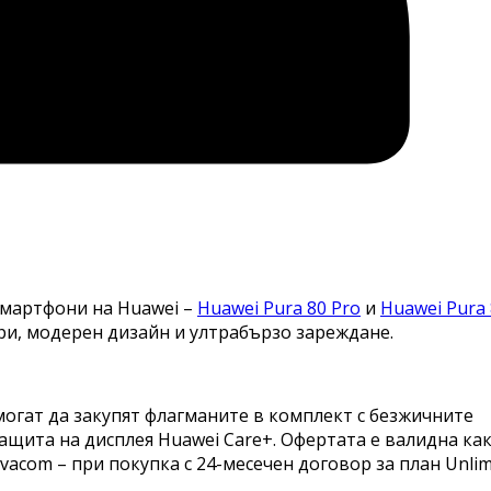
смартфони на Huawei –
Huawei Pura 80 Pro
и
Huawei Pura
ри, модерен дизайн и ултрабързо зареждане.
 могат да закупят флагманите в комплект с безжичните
 защита на дисплея Huawei Care+. Офертата е валидна ка
ivacom – при покупка с 24-месечен договор за план Unlim