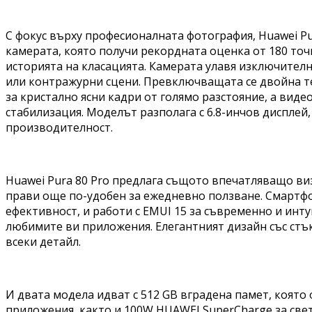
С фокус върху професионалната фотография, Huawei Pura
камерата, която получи рекордната оценка от 180 то
историята на класацията. Камерата улавя изключителн
или контражурни сцени. Превключващата се двойна те
за кристално ясни кадри от голямо разстояние, а вид
стабилизация. Моделът разполага с 6.8-инчов дисплей,
производителност.
Huawei Pura 80 Pro предлага същото впечатляващо визу
прави още по-удобен за ежедневно ползване. Смартфо
ефективност, и работи с EMUI 15 за съвременно и инт
любимите ви приложения. Елегантният дизайн със стъ
всеки детайл.
И двата модела идват с 512 GB вградена памет, която
приложения, както и 100W HUAWEI SuperCharge за све