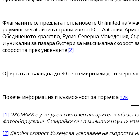
Флагманите се предлагат с плановете Unlimited на Viv
роуминг мегабайти в страни извън ЕС – Албания, Армен
Обединеното кралство, Русия, Северна Македония, Съ
и уникални за пазара бустери за максимална скорост з
скоростта през уикендите
[2]
.
Офертата е валидна до 30 септември или до изчерпван
Повече информация и възможност за поръчка
тук
.
[1]
DXOMARK е утвърден световен авторитет в областта
фотооборудване, базирайки се на милиони научни
изм
[2]
Двойна скорост Уикенд за удвояване на скоростта на