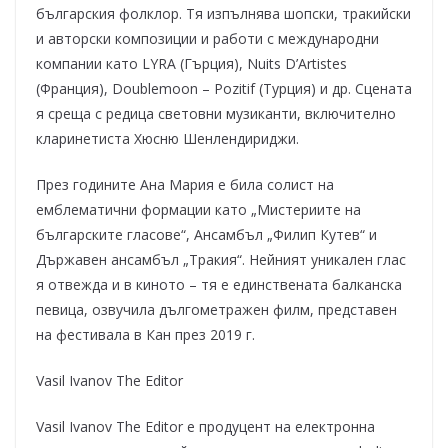
българския фолклор. Тя изпълнява шопски, тракийски
и авторски композиции и работи с международни
компании като LYRA (Гърция), Nuits D’Artistes
(Франция), Doublemoon – Pozitif (Турция) и др. Сцената
я среща с редица световни музиканти, включително
кларинетиста Хюсню Шенлендириджи.
През годините Ана Мария е била солист на
емблематични формации като „Мистериите на
българските гласове“, Ансамбъл „Филип Кутев“ и
Държавен ансамбъл „Тракия“. Нейният уникален глас
я отвежда и в киното – тя е единствената балканска
певица, озвучила дългометражен филм, представен
на фестивала в Кан през 2019 г.
Vasil Ivanov The Editor
Vasil Ivanov The Editor е продуцент на електронна