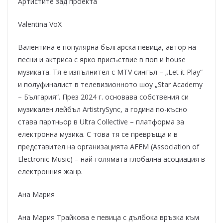
Артистите зад проекта
Valentina VoX
Валентина е популярна българска певица, автор на
песни и актриса с ярко присъствие в поп и house
музиката. Тя е изпълнител с MTV сингъл – „Let it Play“
и полуфиналист в телевизионното шоу „Star Academy
– България“. През 2024 г. основава собствения си
музикален лейбъл ArtistrySync, а година по-късно
става партньор в Ultra Collective – платформа за
електронна музика. С това тя се превръща и в
представител на организацията AFEM (Association of
Electronic Music) – най-голямата глобална асоциация в
електронния жанр.
Ана Мария
Ана Мария Трайкова е певица с дълбока връзка към