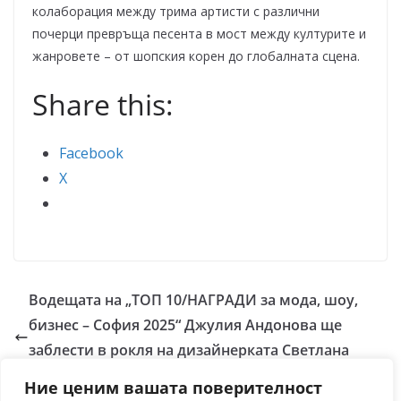
колаборация между трима артисти с различни
почерци превръща песента в мост между културите и
жанровете – от шопския корен до глобалната сцена.
Share this:
Facebook
X
Водещата на „ТОП 10/НАГРАДИ за мода, шоу,
бизнес – София 2025“ Джулия Андонова ще
заблести в рокля на дизайнерката Светлана
Димитрова от бутик Angels Haus Art
Ние ценим вашата поверителност
Награди за мода, шоу и бизнес 2025: