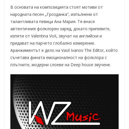
В основата на композицията стоят мотиви от
народната песен „Грозданка“, изпълнени от
талантливата певица Ана Мария. Тя внася
автентичния фолклорен заряд, докато припевите,
изпяти от Valentina VoX, звучат на английски и
придават на парчето глобално измерение.
Аранжиментът е дело на Vasil Ivanov The Editor, който
съчетава фината емоционалност на фолклора с
плътните, модерни слоеве на Deep house звучене.