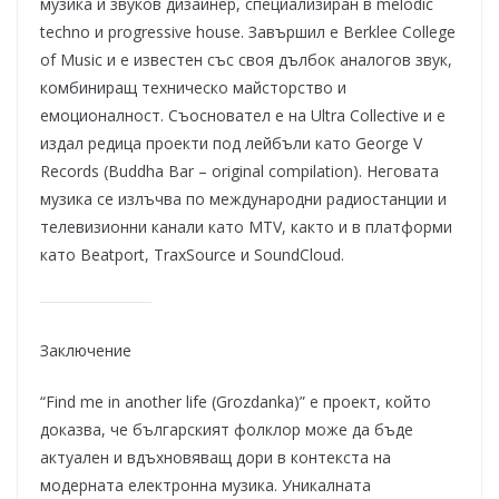
музика и звуков дизайнер, специализиран в melodic
techno и progressive house. Завършил е Berklee College
of Music и е известен със своя дълбок аналогов звук,
комбиниращ техническо майсторство и
емоционалност. Съосновател е на Ultra Collective и е
издал редица проекти под лейбъли като George V
Records (Buddha Bar – original compilation). Неговата
музика се излъчва по международни радиостанции и
телевизионни канали като MTV, както и в платформи
като Beatport, TraxSource и SoundCloud.
Заключение
“Find me in another life (Grozdanka)” е проект, който
доказва, че българският фолклор може да бъде
актуален и вдъхновяващ дори в контекста на
модерната електронна музика. Уникалната