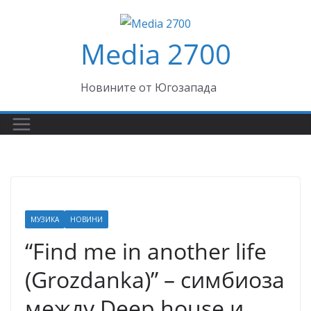
Skip
to
Media 2700
content
Новините от Югозапада
МУЗИКА
НОВИНИ
“Find me in another life
(Grozdanka)” – симбиоза
между Deep house и