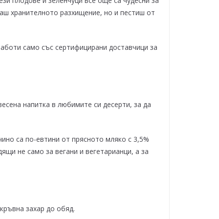
ези плодове и зеленчуци все още са чудесни за
ваш хранителното разхищение, но и пестиш от
l работи само със сертифицирани доставчици за
есена напитка в любимите си десерти, за да
учино са по-евтини от прясното мляко с 3,5%
ящи не само за вегани и вегетарианци, а за
кръвна захар до обяд.