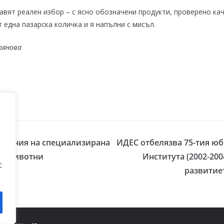
правят реален избор – с ясно обозначени продукти, проверено ка
 една пазарска количка и я напълни с мисъл.
оянова
амаления на специализирана
ИДЕС отбелязва 75-тия юб
ци животни
Института (2002-200
с
развитие