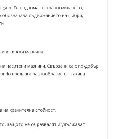
осфор. Те подпомагат храносмилането,
ясно обозначава съдържанието на фибри,
ти.
 животински мазнини.
на наситени мазнини. Свързани са с по-добър
mondo предлага разнообразие от такива
ба на хранителна стойност.
то, защото не се развалят и удължават