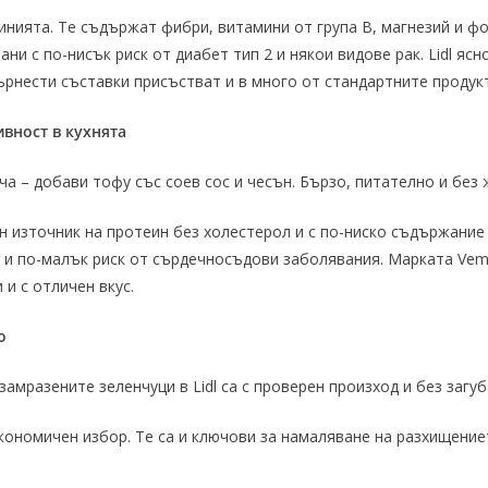
инията. Те съдържат фибри, витамини от група B, магнезий и ф
ани с по-нисък риск от диабет тип 2 и някои видове рак. Lidl 
ърнести съставки присъстват и в много от стандартните продук
ивност в кухнята
ча – добави тофу със соев сос и чесън. Бързо, питателно и без
н източник на протеин без холестерол и с по-ниско съдържание 
е и по-малък риск от сърдечносъдови заболявания. Марката Ve
и с отличен вкус.
о
замразените зеленчуци в Lidl са с проверен произход и без загу
икономичен избор. Те са и ключови за намаляване на разхищение