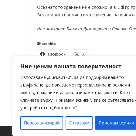
Осъзнатото хранене не е сложно, а в Lidl го 
Всяка малка промяна има значение, започни от
На снимката: Блажка Димитрова и Станка Ст
Share this:
Facebook
X
Ние ценим вашата поверителност
Използваме „бисквитки“, за да подобрим вашето
сърфиране, да показваме персонализирани реклами
Kaufland отбелязва Деня на кучето с н
или съдържание и да анализираме трафика си. Като
храна за любимци и подкрепа за стоти
кликнете върху „Приемам всички“, вие се съгласявате 
употребата на „бисквитки“.
Персонализирай
Отказвам
Приемам всички