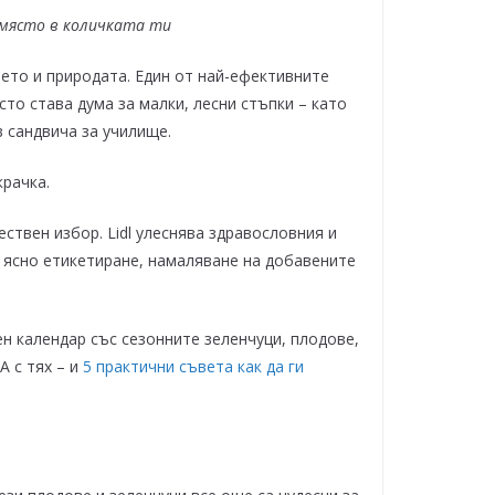
 място в количката ти
вето и природата. Един от най-ефективните
то става дума за малки, лесни стъпки – като
в сандвича за училище.
крачка.
ствен избор. Lidl улеснява здравословния и
о ясно етикетиране, намаляване на добавените
н календар със сезонните зеленчуци, плодове,
А с тях – и
5 практични съвета как да ги