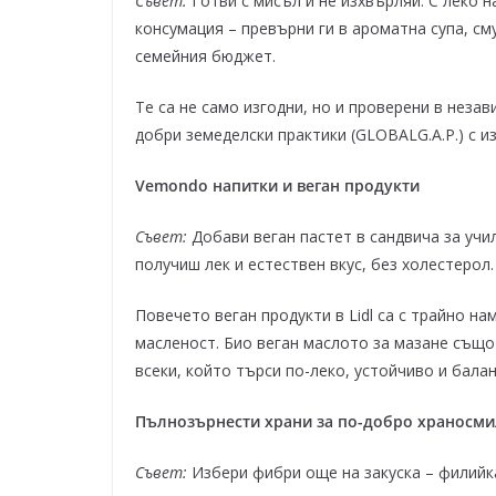
Съвет:
Готви с мисъл и не изхвърляй. С леко н
консумация – превърни ги в ароматна супа, с
семейния бюджет.
Те са не само изгодни, но и проверени в неза
добри земеделски практики (GLOBALG.A.P.) с и
Vemondo напитки и веган продукти
Съвет:
Добави веган пастет в сандвича за учи
получиш лек и естествен вкус, без холестерол.
Повечето веган продукти в Lidl са с трайно на
масленост. Био веган маслото за мазане също 
всеки, който търси по-леко, устойчиво и бала
Пълнозърнести храни за по-добро храносм
Съвет:
Избери фибри още на закуска – филийка