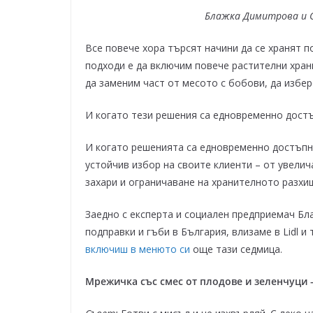
Блажка Димитрова и С
Все повече хора търсят начини да се хранят п
подходи е да включим повече растителни храни
да заменим част от месото с бобови, да избер
И когато тези решения са едновременно достъп
И когато решенията са едновременно достъпни,
устойчив избор на своите клиенти – от увели
захари и ограничаване на хранителното разхи
Заедно с експерта и социален предприемач Бл
подправки и гъби в България, влизаме в Lidl и
включиш в менюто си
още тази седмица.
Мрежичка със смес от плодове и зеленчуци – 4