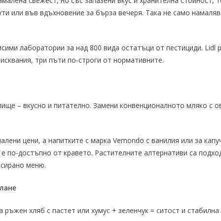
амалена свежест, но със запазени вкус и хранителна стойност, т
мути или във вдъхновение за бърза вечеря. Така не само намаля
висими лаборатории за над 800 вида остатъци от пестициди. Lid
зисквания, три пъти по-строги от нормативните.
лище – вкусно и питателно. Замени конвенционалното мляко с ов
малени цени, а напитките с марка Vemondo с ванилия или за кап
е по-достъпно от кравето. Растителните алтернативи са подход
нсирано меню.
илане
 ръжен хляб с пастет или хумус + зеленчук = ситост и стабилна 