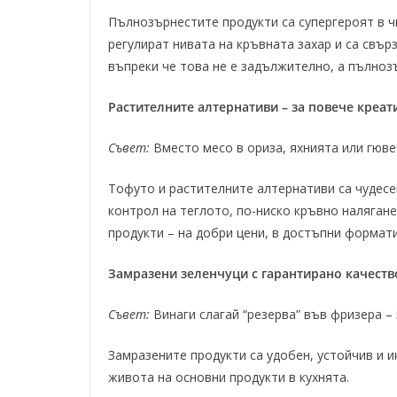
Пълнозърнестите продукти са супергероят в ч
регулират нивата на кръвната захар и са свърз
въпреки че това не е задължително, а пълноз
Растителните алтернативи – за повече креат
Съвет:
Вместо месо в ориза, яхнията или гюве
Тофуто и растителните алтернативи са чудесе
контрол на теглото, по-ниско кръвно наляган
продукти – на добри цени, в достъпни формати 
Замразени зеленчуци с гарантирано качеств
Съвет:
Винаги слагай “резерва” във фризера – 
Замразените продукти са удобен, устойчив и 
живота на основни продукти в кухнята.