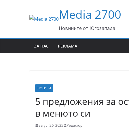
Skip
Media 2700
to
content
Новините от Югозапада
ЗА НАС
РЕКЛАМА
НОВИНИ
5 предложения за ос
в менюто си
август 26, 2025
Редактор