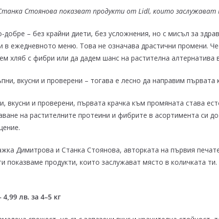
танка Стоянова показват продукти от Lidl, които заслужават
о-добре – без крайни диети, без усложнения, но с мисъл за здра
 в ежедневното меню. Това не означава драстични промени. Чес
ем хляб с фибри или да дадем шанс на растителна алтернатива 
ни, вкусни и проверени – тогава е лесно да направим първата 
 вкусни и проверени, първата крачка към промяната става есте
чаване на растителните протеини и фибрите в асортимента си д
щение.
ажка Димитрова и Станка Стоянова, авторката на първия печате
 ти показваме продукти, които заслужават място в количката ти. 
,99 лв. за 4–5 кг