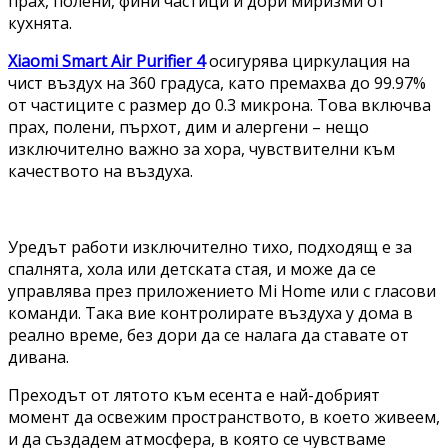
прах, полени, фини частици и дори миризми от
кухнята.
Xiaomi Smart Air Purifier 4
осигурява циркулация на
чист въздух на 360 градуса, като премахва до 99.97%
от частиците с размер до 0.3 микрона. Това включва
прах, полени, пърхот, дим и алергени – нещо
изключително важно за хора, чувствителни към
качеството на въздуха.
Уредът работи изключително тихо, подходящ е за
спалнята, хола или детската стая, и може да се
управлява през приложението Mi Home или с гласови
команди. Така вие контролирате въздуха у дома в
реално време, без дори да се налага да ставате от
дивана.
Преходът от лятото към есента е най-добрият
момент да освежим пространството, в което живеем,
и да създадем атмосфера, в която се чувстваме