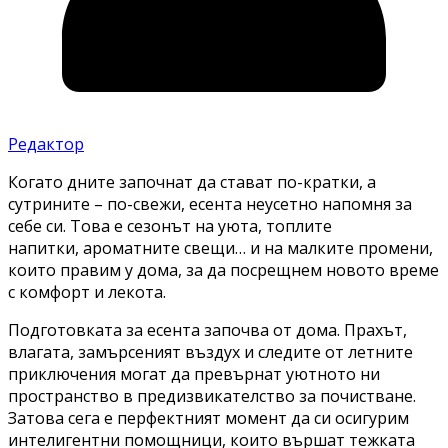
Редактор
Когато дните започнат да стават по-кратки, а
сутрините – по-свежи, есента неусетно напомня за
себе си. Това е сезонът на уюта, топлите
напитки, ароматните свещи… и на малките промени,
които правим у дома, за да посрещнем новото време
с комфорт и лекота.
Подготовката за есента започва от дома. Прахът,
влагата, замърсеният въздух и следите от летните
приключения могат да превърнат уютното ни
пространство в предизвикателство за почистване.
Затова сега е перфектният момент да си осигурим
интелигентни помощници, които вършат тежката