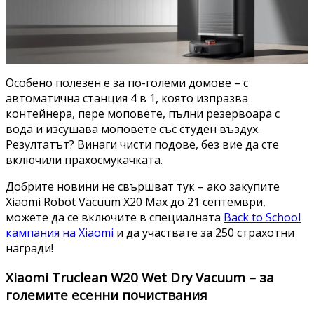
Особено полезен е за по-големи домове – с
автоматична станция 4 в 1, която изпразва
контейнера, пере моповете, пълни резервоара с
вода и изсушава моповете със студен въздух.
Резултатът? Винаги чисти подове, без вие да сте
включили прахосмукачката.
Добрите новини не свършват тук – ако закупите
Xiaomi Robot Vacuum X20 Max до 21 септември,
можете да се включите в специалната
Back to School
кампания на Xiaomi
и да участвате за 250 страхотни
награди!
Xiaomi Truclean W20 Wet Dry Vacuum – за
големите есенни почиствания