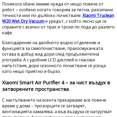
Понякога обаче имаме нужда от нещо повече от
робот – особено когато говорим за петна, разсипани
течности или по-дълбоко почистване.
Xiaomi Truclean
W20 Wet Dry Vacuum
е уредът, с който лесно ще се
справите с всичко от прах и трохи по пода до разлято
кафе.
Благодарение на двойното водно отделение и
функцията за самопочистване, прахосмукачката
остава в добър вид дори след продължителна
употреба. А с удобния LCD дисплей и гласови
напътствия, дори сезонното почистване се усеща
като нещо приятно и бързо.
Xiaomi Smart Air Purifier 4 – за чист въздух в
затворените пространства
С настъпването на есента прекарваме все повече
време у дома – прозорците се затварят,
вентилацията намалява, а във въздуха се натрупват