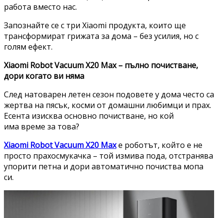
работа вместо нас.
Запознайте се с три Xiaomi продукта, които ще
трансформират грижата за дома – без усилия, но с
голям ефект.
Xiaomi Robot Vacuum X20 Max – пълно почистване,
дори когато ви няма
След натоварен летен сезон подовете у дома често са
жертва на пясък, косми от домашни любимци и прах.
Есента изисква основно почистване, но кой
има време за това?
Xiaomi Robot Vacuum X20 Max
е роботът, който е не
просто прахосмукачка – той измива пода, отстранява
упорити петна и дори автоматично почиства мопа
си.