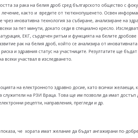
стта за рака на белия дроб сред българското общество с фоку
и лечение, както и вредите от тютюнопушенето. Освен информац
 чрез иновативна технология за събиране, анализиране на здр
секи за пет минути, докато седи в специално кресло. Изследват 
сатурация, ЕКГ, сърдечен ритъм и функцията на белите дробове 
звитие рак на белия дроб, който се анализира от иновативната
 риска и здравния статус на участниците. Резултатите ще бъдат
а всеки участвал в изследването.
моцията на електронното здравно досие, като всички желаещи, к
а служители на РЗИ Враца. Това ще им позволи да имат достъп 
електронни рецепти, направления, прегледи и др.
 показа, че хората имат желание да бъдат ангажирани по-добре 