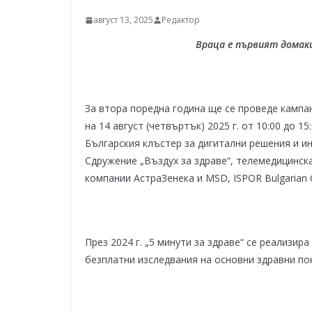
август 13, 2025
Редактор
Враца е първият домак
За втора поредна година ще се проведе кампан
на 14 август (четвъртък) 2025 г. от 10:00 до 
Българския клъстер за дигитални решения и и
Сдружение „Въздух за здраве“, телемедицинс
компании АстраЗенека и MSD, ISPOR Bulgarian 
През 2024 г. „5 минути за здраве“ се реализир
безплатни изследвания на основни здравни по