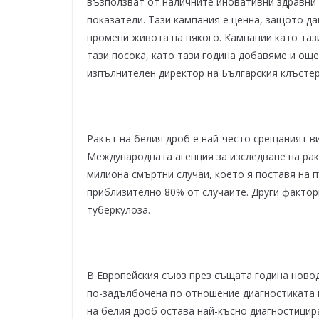
възползват от наличните иновативни здравни 
показатели. Тази кампания е ценна, защото д
промени живота на някого. Кампании като таз
тази посока, като тази година добавяме и още
изпълнителен директор на Българския клъстер
Ракът на белия дроб е най-често срещаният ви
Международната агенция за изследване на рака 
милиона смъртни случаи, което я поставя на 
приблизително 80% от случаите. Други фактор
туберкулоза.
В Европейския съюз през същата година новоди
по-задълбочена по отношение диагностиката на
на белия дроб остава най-късно диагностицир