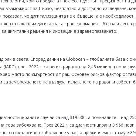
технологии, които предлагат по-лесен достъп, прецизност на д
ава възможност за бързо, безплатно и достъпно изследване, ко
и показват, че дигитализацията не е бъдеще, а е необходимос
 една стъпка към дигиталната трансформация – бърза и лесна р
 за дигитални решения и иновации в здравеопазването.
д рак в света. Според данни на Globocan – глобалната база с о
(IARC), през 2022 г. са регистрирани над 2,48 милиона нови случ
първо място по смъртност от рак. Основен рисков фактор оста
и са замърсяването на въздуха, излагането на радон и азбест,
агностицираните случаи са над 319 000, а починалите – над 25
 това заболяване. През 2022 г. са диагностицирани 3 966 нови 
аното онкологично заболяване у нас, а преживяемостта му е 8%,