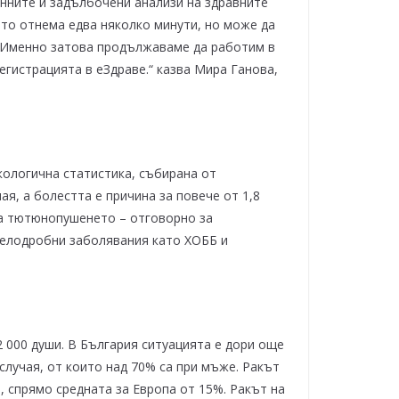
анните и задълбочени анализи на здравните
ето отнема едва няколко минути, но може да
т. Именно затова продължаваме да работим в
егистрацията в еЗдраве.“ казва Мира Ганова,
нкологична статистика, събирана от
ая, а болестта е причина за повече от 1,8
ва тютюнопушенето – отговорно за
 белодробни заболявания като ХОББ и
2 000 души. В България ситуацията е дори още
случая, от които над 70% са при мъже. Ракът
 спрямо средната за Европа от 15%. Ракът на