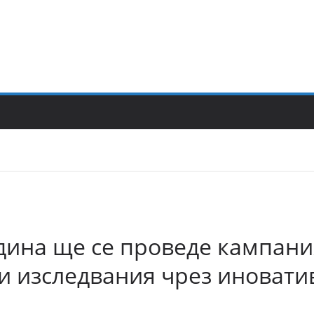
одина ще се проведе кампан
ни изследвания чрез иновати