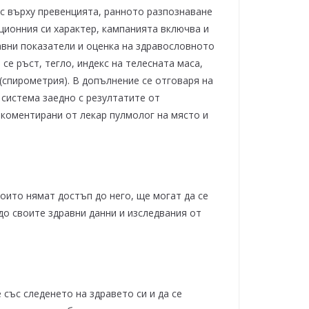
с върху превенцията, ранното разпознаване
ионния си характер, кампанията включва и
авни показатели и оценка на здравословното
се ръст, тегло, индекс на телесната маса,
(спирометрия). В допълнение се отговаря на
 система заедно с резултатите от
 коментирани от лекар пулмолог на място и
оито нямат достъп до него, ще могат да се
до своите здравни данни и изследвания от
със следенето на здравето си и да се