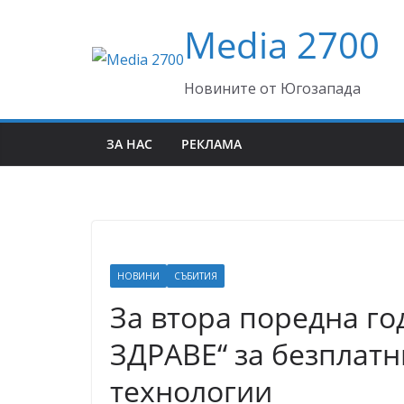
Skip
Media 2700
to
content
Новините от Югозапада
ЗА НАС
РЕКЛАМА
НОВИНИ
СЪБИТИЯ
За втора поредна г
ЗДРАВЕ“ за безплат
технологии