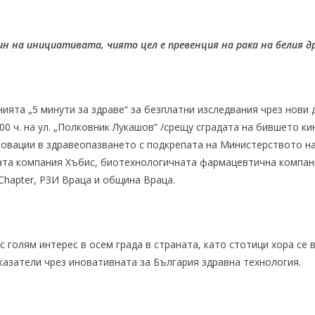
ин на инициативата, чиято цел е превенция на рака на белия
ията „5 минути за здраве“ за безплатни изследвания чрез нови 
15:00 ч. на ул. „Полковник Лукашов“ /срещу сградата на бившето 
новации в здравеопазването с подкрепата на Министерството н
ката компания Хъбис, биотехнологичната фармацевтична компа
Chapter, РЗИ Враца и община Враца.
а с голям интерес в осем града в страната, като стотици хора 
казатели чрез иновативната за България здравна технология.