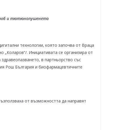
 дроб и тютюнопушенето
дигитални технологии, която започва от Враца
кино „Коларов“/. Инициативата се организира от
а здравеопазването, в партньорство със
ния Рош България и биофармацевтичните
се възползваха от възможността да направят