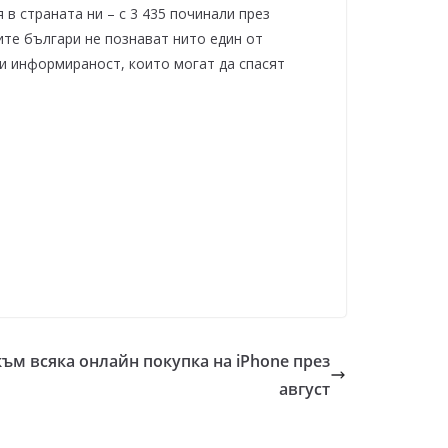
в страната ни – с 3 435 починали през
ите българи не познават нито един от
 и информираност, които могат да спасят
 към всяка онлайн покупка на iPhone през
август