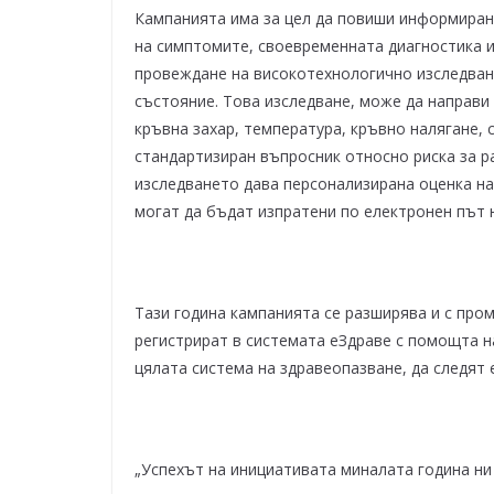
Кампанията има за цел да повиши информирано
на симптомите, своевременната диагностика 
провеждане на високотехнологично изследване
състояние. Това изследване, може да направи в
кръвна захар, температура, кръвно налягане, 
стандартизиран въпросник относно риска за ра
изследването дава персонализирана оценка на
могат да бъдат изпратени по електронен път н
Тази година кампанията се разширява и с про
регистрират в системата еЗдраве с помощта н
цялата система на здравеопазване, да следят 
„Успехът на инициативата миналата година ни