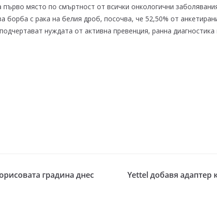
а първо място по смъртност от всички онкологични заболявания 
а борба с рака на белия дроб, посочва, че 52,50% от анкетиран
 подчертават нуждата от активна превенция, ранна диагностика
орисовата градина днес
Yettel добавя адаптер