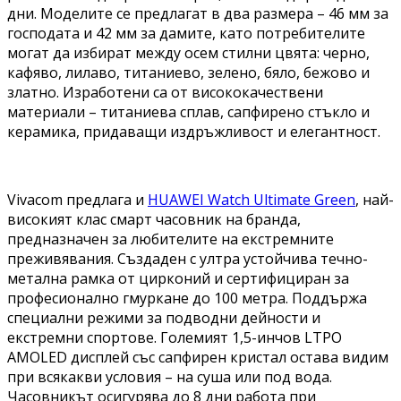
дни. Моделите се предлагат в два размера – 46 мм за
господата и 42 мм за дамите, като потребителите
могат да избират между осем стилни цвята: черно,
кафяво, лилаво, титаниево, зелено, бяло, бежово и
златно. Изработени са от висококачествени
материали – титаниева сплав, сапфирено стъкло и
керамика, придаващи издръжливост и елегантност.
Vivacom предлага и
HUAWEI Watch Ultimate Green
, най-
високият клас смарт часовник на бранда,
предназначен за любителите на екстремните
преживявания. Създаден с ултра устойчива течно-
метална рамка от цирконий и сертифициран за
професионално гмуркане до 100 метра. Поддържа
специални режими за подводни дейности и
екстремни спортове. Големият 1,5-инчов LTPO
AMOLED дисплей със сапфирен кристал остава видим
при всякакви условия – на суша или под вода.
Часовникът осигурява до 8 дни работа при