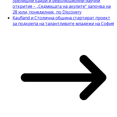
Зрелищни кадри и революционни научни
открития – „Седмицата на акулите“ започва на
28 юли, понеделник, по Discovery
Kaufland и Столична община стартират проект
за подкрепа на талантливите младежи на София