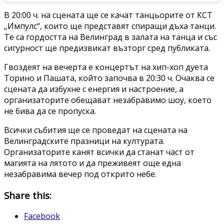
В 20:00 ч. на сцената ще се качат танцьорите от КСТ
„Импулс“, които ще представят спиращи дъха танци.
Те са гордостта на Велинград в залата на танца и със
сигурност ще предизвикат възторг сред публиката.
Гвоздеят на вечерта е концертът на хип-хоп дуета
Торино и Пашата, който започва в 20:30 ч. Очаква се
сцената да избухне с енергия и настроение, а
организаторите обещават незабравимо шоу, което
не бива да се пропуска.
Всички събития ще се проведат на сцената на
Велинградските празници на културата.
Организаторите канят всички да станат част от
магията на лятото и да преживеят още една
незабравима вечер под открито небе.
Share this:
Facebook