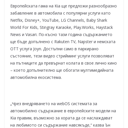
Европейската гама на Kia ще предложи разнообразно
забавление в автомобила с популярни услуги като
Netflix, Disney+, YouTube, LG Channels, Baby Shark
World For Kids, Stingray Karaoke, Play.Works, Haystack
News и Vasari. По-късно тази година съдържанието
ще бъде допълнено с Rakuten TV, Napster и немската
OTT услуга Joyn. Достъпни само в паркирано
състояние, тези видео стрийминг услуги позволяват
на пътниците да превърнат колата в свое лично кино
– което допълнително ще обогати мултимедийната
автомобилна екосистема.
„Чрез внедряването на webOS системата за
автомобилно съдържание в европейските модели на
Kia правим, възможно за хората да се наслаждават
на любимото си съдържание навсякъде,“ казва Ън