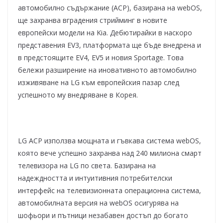
автомобилно съдържание (ACP), базирана на webOS,
ще захранва вградения стрийминг в новите
европейски модели на Kia. Дебютирайки в наскоро
представения EV3, платформата ще бъде внедрена и
в предстоящите EV4, EV5 и новия Sportage. Това
бележи разширение на иновативното автомобилно
изживяване на LG към европейския пазар след
успешното му внедряване в Корея.
LG ACP използва мощната и гъвкава система webOS,
която вече успешно захранва над 240 милиона смарт
телевизора на LG по света. Базирана на
надеждността и интуитивния потребителски
интерфейс на телевизионната операционна система,
автомобилната версия на webOS осигурява на
шофьори и пътници незабавен достъп до богато