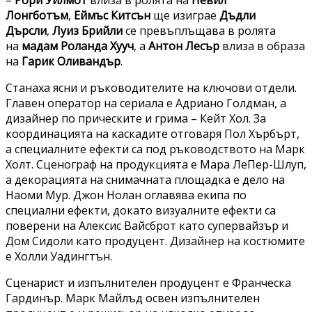
–
Рори Уилмот
влиза в ролята на
Невил
Лонгботъм
,
Еймъс Китсън
ще изиграе
Дъдли
Дърсли
,
Луиз Брийли
се превъплъщава в ролята
на
мадам Роланда Хууч
, а
Антон Лесър
влиза в образа
на
Гарик Оливандър
.
Станаха ясни и ръководителите на ключови отдели.
Главен оператор на сериала е Адриано Голдман, а
дизайнер по прическите и грима – Кейт Хол. За
координацията на каскадите отговаря Пол Хърбърт,
а специалните ефекти са под ръководството на Марк
Холт. Сценограф на продукцията е Мара ЛеПер-Шлуп,
а декорацията на снимачната площадка е дело на
Наоми Мур. Джон Нолан оглавява екипа по
специални ефекти, докато визуалните ефекти са
поверени на Алексис Вайсброт като супервайзър и
Дом Сидоли като продуцент. Дизайнер на костюмите
е Холли Уадингтън.
Сценарист и изпълнителен продуцент е Франческа
Гардинър. Марк Майлъд освен изпълнителен