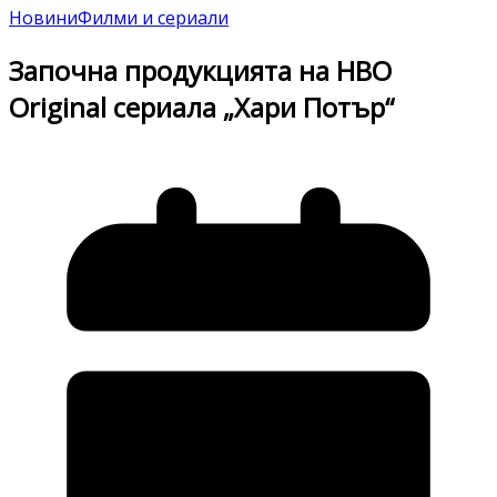
Новини
Филми и сериали
Започна продукцията на HBO
Original сериалa „Хари Потър“