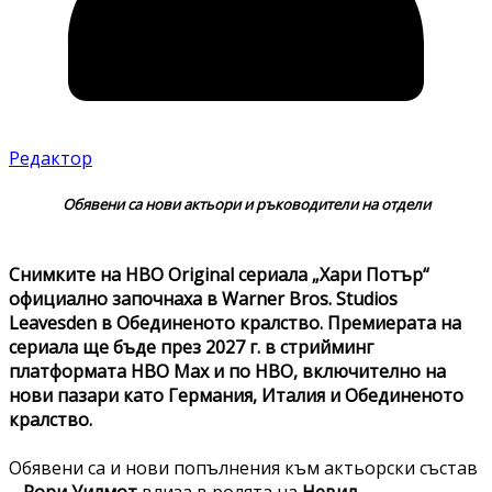
Редактор
Обявени са нови актьори и ръководители на отдели
Снимките на HBO Original сериалa „Хари Потър“
официално започнаха в Warner Bros. Studios
Leavesden в Обединеното кралство. Премиерата на
сериала ще бъде през 2027 г. в стрийминг
платформата HBO Max и по HBO, включително на
нови пазари като Германия, Италия и Обединеното
кралство.
Обявени са и нови попълнения към актьорски състав