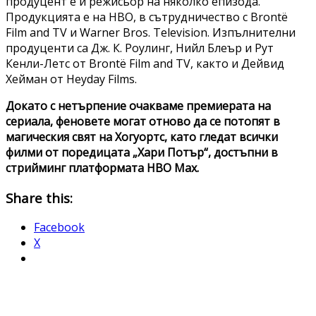
продуцент е и режисьор на няколко епизода.
Продукцията е на HBO, в сътрудничество с Brontë
Film and TV и Warner Bros. Television. Изпълнителни
продуценти са Дж. К. Роулинг, Нийл Блеър и Рут
Кенли-Летс от Brontë Film and TV, както и Дейвид
Хейман от Heyday Films.
Докато с нетърпение очакваме премиерата на
сериала, феновете могат отново да се потопят в
магическия свят на Хогуортс, като гледат всички
филми от поредицата „Хари Потър“, достъпни в
стрийминг платформата HBO Max.
Share this:
Facebook
X