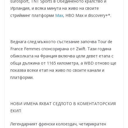
Eurosport, TNT Sports в Обединеното кралство и
Ирландия, и всяка минута на живо на своите
стрийминг платформи
Max
, HBO Max и discovery+*.
Веднага след мъжкото състезание започва Tour de
France Femmes спонсорирана от Zwift. Тази година
обиколката на Франция включва цели девет етапа с
обща дължина от 1165 километра, а WBD отново ще
показва всеки етап на живо по своите канали и
платформи.
НОВИ ИМЕНА ЯХВАТ СЕДЛОТО В КОМЕНТАТОРСКИЯ
ЕКИП
Легендарният френски колоездач, четирикратен