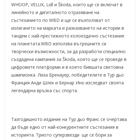
WHOOP, VELUX, Lidl и Škoda, които ще се включат в
линейното и дигиталното отразяване на
състезанието по WBD и ще се възползват от
излагането на марката и разказването на истории в
тандем с най-престижното колоездачно състезание
на планетата.WBD използва вътрешните си
творчески възможности, за да разработи специално
създадена кампания за Škoda, която ще се проведе в
цифровите платформи и в която бившата световна
шампионка Лиза Бренауер, победителите в Тур дьо
Франция Анди Шлек и Бернар Ино изследват своята
легендарна връзка със спорта.
Тазгодишното издание на Тур дьо Франс се очертава
да бъде едно от най-конкурентните състезания в
историята. Триото суперзвезди ще се бори за