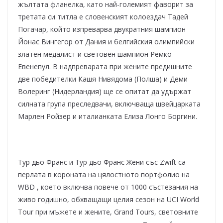
жълтата фланелка, като най-големият фаворит за
третата си титла е словенският колоездач Тадей
Погачар, който изпреварва двукратния шампион
Йонас Вингегор от Дания и белгийския олимпийски
златен медалист и световен шампион Ремко
Евенепул. В надпреварата при жените предишните
две победителки Кашя Нивядома (Полша) и Деми
Волеринг (Нидерландия) ще се опитат да удържат
силната група преследвачи, включваща швейцарката
Марлен Ройзер и италианката Елиза Лонго Боргини.
Тур дьо Франс и Тур дьо Франс Жени със Zwift са
перлата в короната на цялостното портфолио на
WBD , което включва повече от 1000 състезания на
живо годишно, обхващащи целия сезон на UCI World
Tour при мъжете и жените, Grand Tours, световните