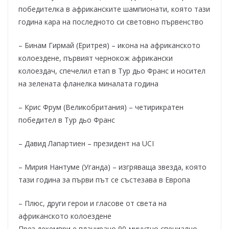
победителка в африканските шампионати, която тази
година кара на последното си световно първенство
– Бинам Гирмай (Еритрея) – икона на африканското
колоездене, първият чернокож африкански
колоездач, спечелил етап в Тур дьо Франс и носител
на зелената фланелка миналата година
– Крис Фрум (Великобритания) – четирикратен
победител в Тур дьо Франс
– Давид Лапартиен – президент на UCI
– Мирия Нантуме (Уганда) – изгряваща звезда, която
тази година за първи път се състезава в Европа
– Плюс, други герои и гласове от света на
африканското колоездене
През декември е планирано 90-минутно специално