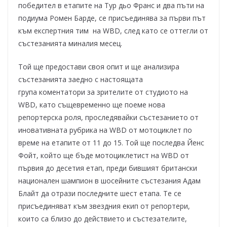
победител в етапите на Тур дьо Франс и два пъти на
подиума Ромен Барде, се присъединява за първи път
към експертния тим на WBD, след като се оттегли от
състезанията миналия месец.
Той ще предостави своя опит и ще анализира
състезанията заедно с настоящата
група коментатори за зрителите от студиото на
WBD, като същевременно ще поеме нова
репортерска роля, проследявайки състезанието от
иновативната рубрика на WBD от мотоциклет по
време на етапите от 11 до 15. Той ще последва Йенс
Фойт, който ще бъде мотоциклетист на WBD от
първия до десетия етап, преди бившият британски
национален шампион в шосейните състезания Адам
Блайт да отрази последните шест етапа. Те се
присъединяват към звездния екип от репортери,
които са близо до действието и състезателите,