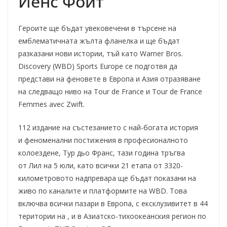
Йенс Фойт
Героите ще бъдат увековечени в търсене на
емблематичната жълта фланелка и ще бъдат
разказани нови истории, тъй като Warner Bros.
Discovery (WBD) Sports Europe се подготвя да
представи на феновете в Европа и Азия отразяване
на следващо ниво на Tour de France и Tour de France
Femmes avec Zwift.
112 издание на състезанието с най-богата история
и феноменални постижения в професионалното
колоездене, Тур дьо Франс, тази година тръгва
от Лил на 5 юли, като всички 21 етапа от 3320-
километровото надпревара ще бъдат показани на
живо по каналите и платформите на WBD. Това
включва всички пазари в Европа, с ексклузивитет в 44
територии на , и в Азиатско-тихоокеанския регион по