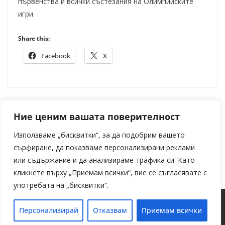
първенства и всички състезания на Олимпийските
игри.
Share this:
Facebook
X
Vivacom стартира шестото издание на
Ние ценим вашата поверителност
Практикантската програма с нова възможност
Използваме „бисквитки“, за да подобрим вашето
за обучение в магазинната мрежа
сърфиране, да показваме персонализирани реклами
Място за зехтин отвори врати в София
или съдържание и да анализираме трафика си. Като
кликнете върху „Приемам всички“, вие се съгласявате с
употребата на „бисквитки“.
Copyright © 2026
Media 2700
. Powered by
ColorMag
and
Персонализирай
Отказвам
Приемам всички
WordPress
.