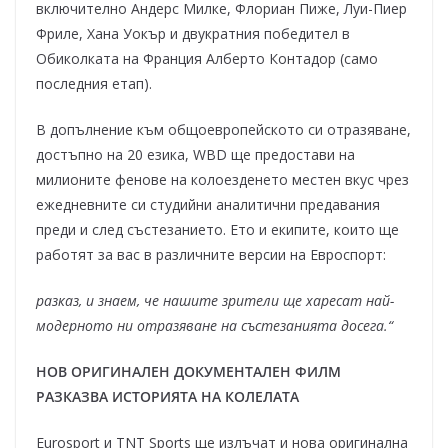
включително Андерс Милке, Флориан Пиже, Луи-Пиер
Фриле, Хана Уокър и двукратния победител в
Обиколката на Франция Алберто Контадор (само
последния етап).
В допълнение към общоевропейското си отразяване,
достъпно на 20 езика, WBD ще предостави на
милионите фенове на колоезденето местен вкус чрез
ежедневните си студийни аналитични предавания
преди и след състезанието. Ето и екипите, които ще
работят за вас в различните версии на Евроспорт:
разказ, и знаем, че нашите зрители ще харесат най-
модерното ни отразяване на състезанията досега.“
НОВ ОРИГИНАЛЕН ДОКУМЕНТАЛЕН ФИЛМ
РАЗКАЗВА ИСТОРИЯТА НА КОЛЕЛАТА
Eurosport и TNT Sports ще излъчат и нова оригинална