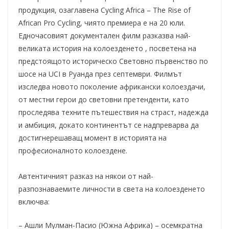
продукция, озаглавена Cycling Africa – The Rise of
African Pro Cycling, чиято премиера е на 20 юли.
Едночасовият документален филм разказва най-
великата история на колоезденето , посветена на
предстоящото историческо Световно първенство по
шосе на UCI в Руанда през септември. Филмът
изследва новото поколение африкански колоездачи,
от местни герои до световни претенденти, като
проследява техните пътешествия на страст, надежда
и амбиция, докато континентът се надпреварва да
достигнерешаващ момент в историята на
професионалното колоездене.
Автентичният разказ на някои от най-
разпознаваемите личности в света на колоезденето
включва:
– Ашли Мулман-Пасио (Южна Африка) – осемкратна