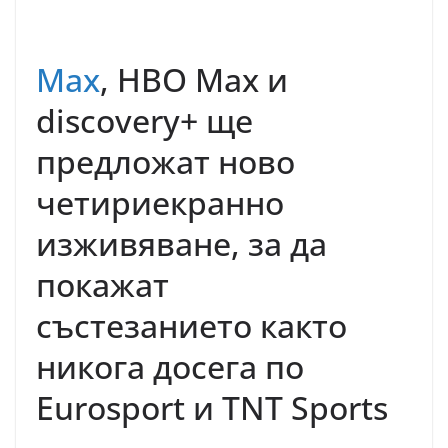
Max
, HBO Max и
discovery+ ще
предложат ново
четириекранно
изживяване, за да
покажат
състезанието както
никога досега по
Eurosport и TNT Sports