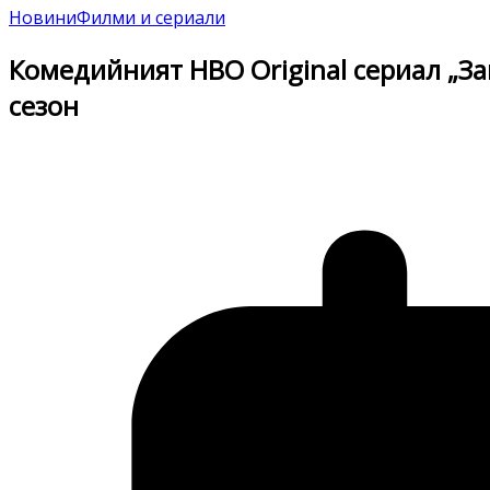
Новини
Филми и сериали
Комедийният HBO Original сериал „З
сезон