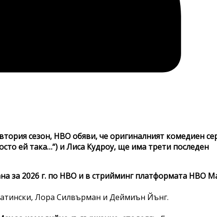
д втория сезон, HBO обяви, че оригиналният комедиен се
сто ей така…“) и Лиса Кудроу, ще има трети последен
на за 2026 г. по HBO и в стрийминг платформата HBO Ma
укатински, Лора Силвърман и Деймиън Йънг.