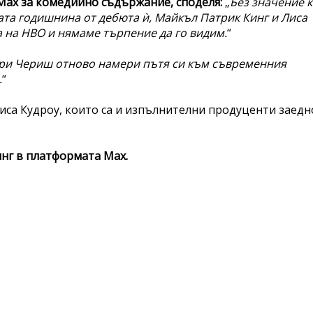
Max за комедийно съдържание, споделя:
„
Без значение 
ата годишнина от дебюта ѝ, Майкъл Патрик Кинг и Лиса
 на HBO и нямаме търпение да го видим.
“
ри Чериш отново намери пътя си към съвременния
.
“
иса Кудроу, които са и изпълнителни продуценти заедн
инг в платформата Max.