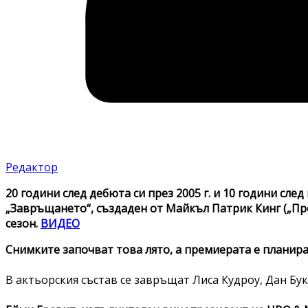
Редактор
20 години след дебюта си през 2005 г. и 10 години сле
„Завръщането“, създаден от Майкъл Патрик Кинг („Про
сезон.
ВИДЕО
Снимките започват това лято, а премиерата е планира
В актьорския състав се завръщат Лиса Кудроу, Дан Б