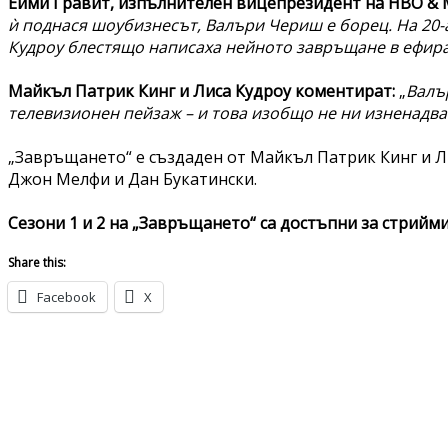
Ейми Гравит, изпълнителен вицепрезидент на HBO & 
ѝ поднася шоубизнесът, Валъри Чериш е борец. На 20-
Кудроу блестящо написаха нейното завръщане в ефира
Майкъл Патрик Кинг и Лиса Кудроу коментират:
„
Валъ
телевизионен пейзаж – и това изобщо не ни изненадва
„Завръщането“ е създаден от Майкъл Патрик Кинг и Л
Джон Мелфи и Дан Букатински.
Сезони 1 и 2 на „Завръщането“ са достъпни за стрийм
Share this:
Facebook
X