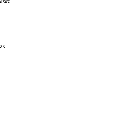
какво
о с