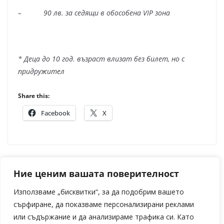
– 90 лв.
за седящи в обособена
VIP
зона
* Деца до 10 год. възраст влизат без билет, но с
придружител
Share this:
Facebook
X
“Изи Кредит” провежда информационна
Ние ценим вашата поверителност
кампания в подкрепа на доброволното
Използваме „бисквитки“, за да подобрим вашето
кръводаряване
сърфиране, да показваме персонализирани реклами
ЛЕТНИ АКЦЕНТИ В SKYSHOWTIME
или съдържание и да анализираме трафика си. Като