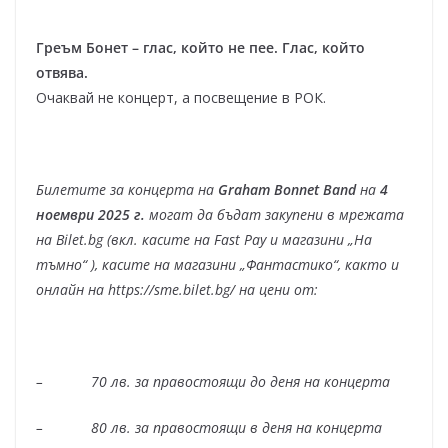
Греъм Бонет – глас, който не пее. Глас, който
отвява.
Очаквай не концерт, а посвещение в РОК.
Билетите за концерта на
Graham Bonnet Band
на
4
ноември 202
5
г.
могат да бъдат закупени в мрежата
на Bilet.bg (вкл. касите на Fast Pay и магазини „На
тъмно“ ), касите на магазини „Фантастико“, както и
онлайн на https://sme.bilet.bg/ на цени от:
– 70 лв. за
правостоящи
до деня на концерта
– 80 лв. за
правостоящи
в деня на концерта