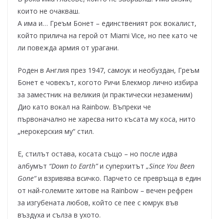
които не очакваш.
А има и… Греъм Бонет – единственият рок вокалист,
който прилича на герой от Miami Vice, но пее като че
ли повежда армия от урагани.
Роден в Англия през 1947, самоук и необуздан, Греъм
Бонет е човекът, когото Ричи Блекмор лично избира
за заместник на великия (и практически незаменим)
Дио като вокал на Rainbow. Въпреки че
първоначално не харесва нито късата му коса, нито
„нерокерския му“ стил.
Е, стилът остава, косата също – но после идва
албумът
“Down to Earth”
и суперхитът
„Since You Been
Gone“
и взривява всичко. Парчето се превръща в един
от най-големите хитове на Rainbow – вечен рефрен
за изгубената любов, който се пее с юмрук във
въздуха и сълза в ухото.