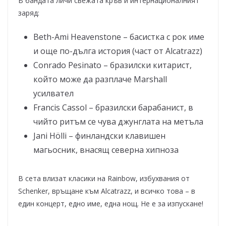
В бандата личи свежата кръв и интернационалният
заряд:
Beth-Ami Heavenstone – басистка с рок име
и още по-дълга история (част от Alcatrazz)
Conrado Pesinato – бразилски китарист,
който може да разплаче Marshall
усилвател
Francis Cassol – бразилски барабанист, в
чийто ритъм се чува джунглата на метъла
Jani Hölli – финландски клавишен
магьосник, внасящ северна хипноза
В сета влизат класики на Rainbow, избухвания от
Schenker, връщане към Alcatrazz, и всичко това – в
един концерт, едно име, една нощ. Не е за изпускане!