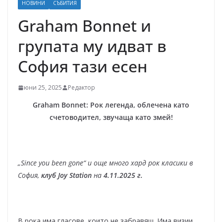
НОВИНИ
СЪБИТИЯ
Graham Bonnet и
групата му идват в
София тази есен
юни 25, 2025
Редактор
Graham Bonnet
: Рок легенда, облечена като
счетоводител, звучаща като змей!
„Since you been gone“
и още много хард рок класики в
София,
клуб
Joy Station
на
4.11.2025 г.
В рока има гласове, които не забравяш. Има визии,