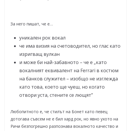
За него пишат, че е…
уникален рок вокал
че има визия на счетоводител, но глас като
изригващ вулкан
и може би най-забавното – че е „като
вокалният еквивалент на Ferrari в костюм
на банков служител – изобщо не изглежда
като това, което ще чуеш, но когато
отвори уста, стените се лющят”
Любопитното е, че стилът на Бонет като певец
дотогава съвсем не е бил хард рок, но явно ухото на
Ричи безпогрешно разпознава вокалното качество и