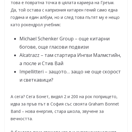
това е повратна точка в цялата кариера на Греъм.
Да, той остава с капризния китарен гений само една
година и един албум, но и след това пътят му е нещо
като рокендрол учебник:
Michael Schenker Group – още китарни
богове, още гласови подвизи
Alcatrazz – там стартира Ингви Малмстийн,
а после и Стив Вай
Impellitteri – защото… защо не още скорост
и светкавици?
А сега? Сега Бонет, видял 2 и 200 на рок попрището,
идва за пръв път в София със своята Graham Bonnet
Band – нова енергия, стара школа, звучене за
вечността.