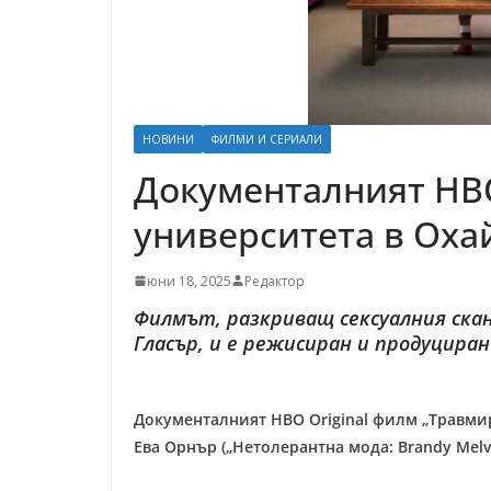
НОВИНИ
ФИЛМИ И СЕРИАЛИ
Документалният HBO
университета в Оха
юни 18, 2025
Редактор
Филмът, разкриващ сексуалния скан
Гласър, и е режисиран и продуциран
Документалният HBO Original филм „Травми
Ева Орнър („Нетолерантна мода: Brandy Melv