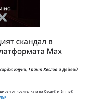
ият скандал в
платформата Max
жордж Клуни, Грант Хеслов и Дейвид
уциран от носителката на Oscar® и Emmy®
ЛЪР