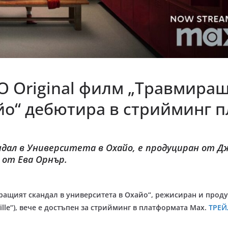
 Original филм „Травмиращ
йо“ дебютира в стрийминг 
дал в Университета в Охайо, е продуциран от Д
 от Ева Орнър.
ращият скандал в университета в Охайо“, режисиран и прод
ille“), вече е достъпен за стрийминг в платформата Max.
ТРЕЙ