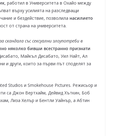
ик
, работил в Университета в Охайо между
тъпват върху усилията на разследващи
лчание и бездействие, позволила
насилието
ост от страна на университета.
за скандала със сексуални злоупотреби в
лно няколко бивши всестранно признати
Дисабато, Майкъл Дисабато, Уил Найт, Ал
и и други, които за първи път споделят за
ted Studios и Smokehouse Pictures. Режисьор и
нти са Джон Вертхайм, Дейвид Хъткин, Боб
хам, Лиза Хелър и Бентли Уайнър, а Абтин