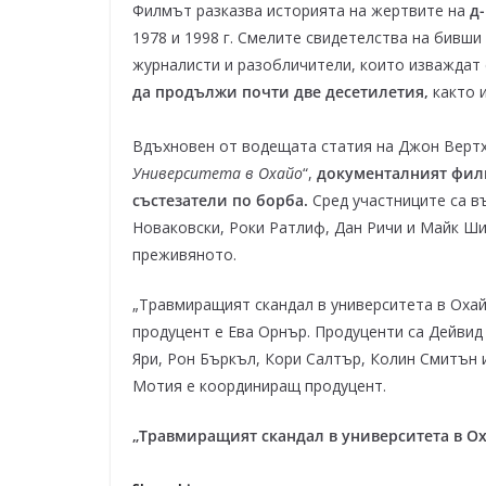
Филмът разказва историята на жертвите на
д
1978 и 1998 г. Смелите свидетелства на бивши
журналисти и разобличители, които изваждат 
да продължи почти две десетилетия,
както и
Вдъхновен от водещата статия на Джон Вертхайм
Университета в Охайо
“,
документалният филм
състезатели по борба.
Сред участниците са в
Новаковски, Роки Ратлиф, Дан Ричи и Майк Шик
преживяното.
„Травмиращият скандал в университета в Охайо“
продуцент е Ева Орнър. Продуценти са Дейвид
Яри, Рон Бъркъл, Кори Салтър, Колин Смитън 
Мотия е координиращ продуцент.
„Травмиращият скандал в университета в Ох