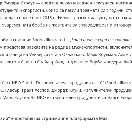
-р Ричард Страус — спортен лекар и сериен сексуален насилн
 студенти и спортисти, които са пазили травмата си с години, с
скандала наяве през 2018 г. Филмът разглежда културата на мъ
 съвременната борба на жертвите за справедливост и отговорн
 в списание Sports Illustrated – „
Защо повече хора не говорят 
 представя разказите на редица мъже-спортисти, включите
ъзпитаници на Университета в Охайо като Марк Коулман, Адам 
, както и Стивън Снайдър-Хил, съдията по борба Фредерик Фийн
 от HBO Sports Documentaries е продукция на 101/Sports Illustra
 С. Гласър, Грант Хеслов, Джордж Клуни. Изпълнителни продуце
и Марк Роузън. За HBO изпълнителни продуценти са Нанси Ейбра
айо“ е достъпен за стрийминг в платформата Max.