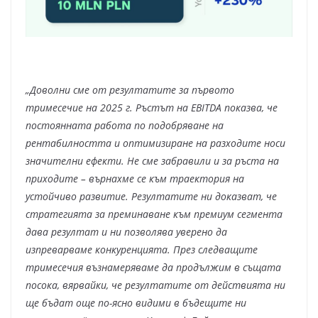
„Доволни сме от резултатите за първото
тримесечие на 2025 г. Ръстът на EBITDA показва, че
постоянната работа по подобряване на
рентабилността и оптимизиране на разходите носи
значителни ефекти. Не сме забравили и за ръста на
приходите – върнахме се към траектория на
устойчиво развитие. Резултатите ни доказват, че
стратегията за преминаване към премиум сегмента
дава резултат и ни позволява уверено да
изпреварваме конкуренцията. През следващите
тримесечия възнамеряваме да продължим в същата
посока, вярвайки, че резултатите от действията ни
ще бъдат още по-ясно видими в бъдещите ни