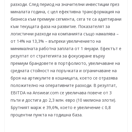
разходи. След период на значителни инвестиции през
миналата година, с цел ефективна трансформация на
бизнеса към премиум сегмента, сега те са адаптирани
към текущата фаза на развитие. Показателят за
логистични разходи на компанията също намалява –
от 14% на 13,3% – въпреки увеличението на
минималната работна заплата от 1 януари. Ефектът е
резултат от стратегията за фокусиране върху
премиум брандовете в портфолиото, увеличаване на
средната стойност на поръчката и ограничаване на
броя на артикулите в кошницата, което се отразява
положително на оперативните разходи. В резултат,
EBITDA на Answear.com се увеличава повече от 3
пъти и достига до 2,3 млн. евро (10 милиона злоти).
Брутният марж е 39,6%, което е увеличение с 0,8
процентни пункта на годишна база.