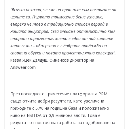
“Всичко показва, че сме на прав път към постигане на
целите си. Първото тримесечие беше успешно,
въпреки че това е традиционно спокоен период в
нашата индустрия. Сега гледаме оптимистично към
второто тримесечие, което е едно от най-силните
като сезон – обвързано е с добрите продажби на
спортни обувки и новата пролетно-лятна колекция”
,
казва Яцек Дзядуш, финансов директор на
Answear.com.
През последното тримесечие платформата PRM
също отчита добри резултати, като увеличени
приходите с 57% на годишна база и положително
ниво на EBITDA от 0,9 милиона злоти. Това е
резултат от постоянната работа за подобряване на