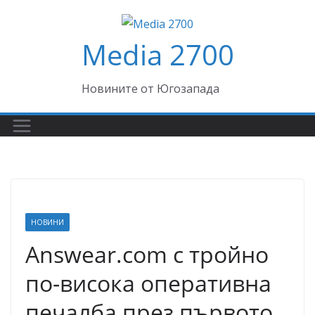
Skip
to
Media 2700
content
Новините от Югозапада
НОВИНИ
Answear.com с тройно
по-висока оперативна
печалба през първото