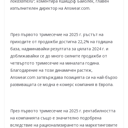
показатели“,
коментира Кшищоф Байолек, главен
изпълнителен директор на Answear.com.
През първото тримесечие на 2025 г. ръстът на
приходите от продажби достигна 22,2% на годишна
база, надминавайки резултата за цялата 2024 г. и
доближавайки се до много силните продажби от
четвъртото тримесечие на миналата година.
Благодарение на този динамичен растеж,
Answear.com затвърждава позицията си на най-бързо
развиващата се модна е-комерс компания в Европа.
През първото тримесечие на 2025 г. рентабилността
на компанията също е значително подобрена
вследствие на рационализирането на маркетинговите