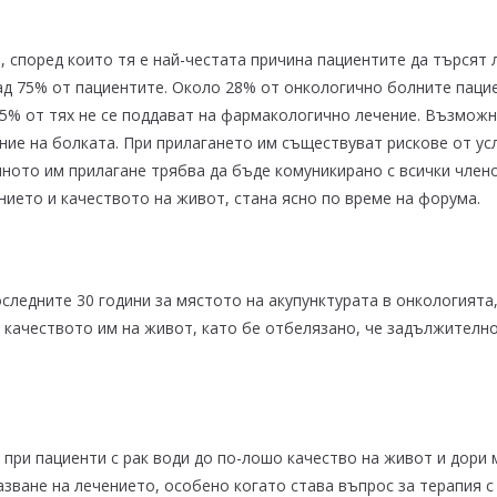
, според които тя е най-честата причина пациентите да търсят 
ад 75% от пациентите. Около 28% от онкологично болните пацие
15% от тях не се поддават на фармакологично лечение. Възможн
ние на болката. При прилагането им съществуват рискове от ус
ното им прилагане трябва да бъде комуникирано с всички члено
ието и качеството на живот, стана ясно по време на форума.
следните 30 години за мястото на акупунктурата в онкологията
качеството им на живот, като бе отбелязано, че задължително 
 при пациенти с рак води до по-лошо качество на живот и дори
азване на лечението, особено когато става въпрос за терапия 