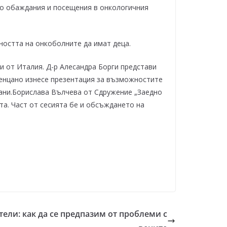
ко обаждания и посещения в онкологичния
остта на онкоболните да имат деца.
и от Италия. Д-р Алесандра Борги представи
овенцано изнесе презентация за възможностите
кани.Борислава Вълчева от Сдружение „Заедно
та. Част от сесията бе и обсъждането на
тели: как да се предпазим от проблеми с