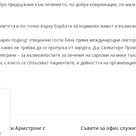
обро придържане към лечението, по-добра комуникация, по-мал
илитета и по-точно върху борбата за нормален живот и възможн
арен подход“ специални гости бяха трима международни лектор
 какво не трябва да се пропуска от хирурга. Д-р Салваторе Пр
Пелегрини – за възможностите за лечение на саркоми на меки тъ
 с които се сблъскват пациентите, и дейността на организация
 Джеси Армстронг с
Съвети за офис служи
с