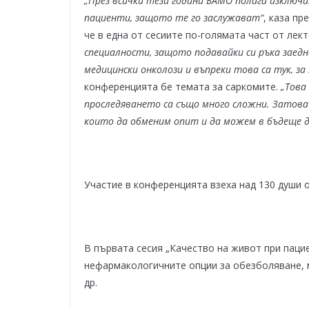
„През всички тези години БАМО полага изключ
пациенти
,
защото те го заслужават“
, каза пр
че в една от сесиите по-голямата част от лек
специалности, защото подавайки си ръка заедн
медицински онколози и въпреки това са тук, з
конференцията бе темата за саркомите.
„Това
проследяването са също много сложни. Затова 
които да обменим опит и да можем в бъдеще 
Участие в конференцията взеха над 130 души о
В първата сесия „Качество на живот при пац
нефармакологичните опции за обезболяване, м
др.