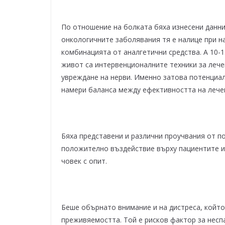
По отношение на болката бяха изнесени данни
онкологичните заболявания тя е налице при н
комбинацията от аналгетични средства. А 10-
живот са интервенционалните техники за лече
увреждане на нерви. Именно затова потенциал
намери баланса между ефективността на лечен
Бяха представени и различни проучвания от по
положително въздействие върху пациентите и 
човек с опит.
Беше обърнато внимание и на дистреса, който
преживяемостта. Той е рисков фактор за несп