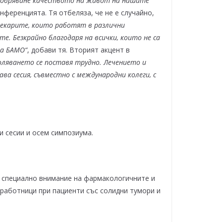
одобряване качеството на живот на нашите
нференцията. Тя отбеляза, че не е случайно,
лекарите, които работят в различни
е. Безкрайно благодаря на всички, които не са
на БАМО“
, добави тя. Вторият акцент в
оляването се поставя трудно. Лечението и
а сесия, съвместно с международни колеги, с
и сесии и осем симпозиума.
о специално внимание на фармакологичните и
 работници при пациенти със солидни тумори и