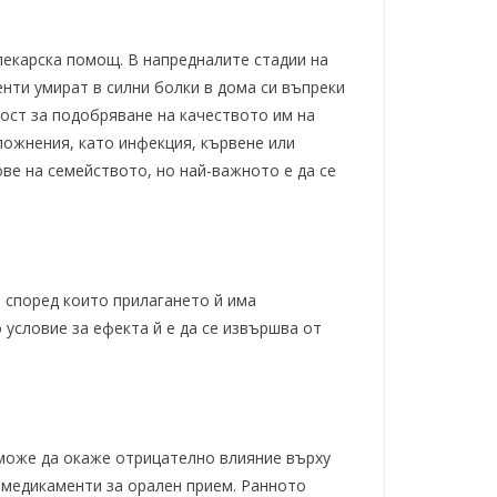
лекарска помощ. В напредналите стадии на
нти умират в силни болки в дома си въпреки
ост за подобряване на качеството им на
ложнения, като инфекция, кървене или
ве на семейството, но най-важното е да се
, според които прилагането й има
условие за ефекта й е да се извършва от
 може да окаже отрицателно влияние върху
с медикаменти за орален прием. Ранното