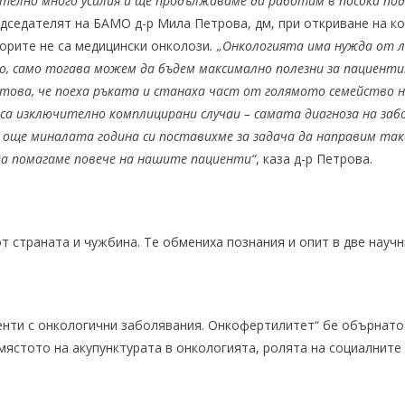
ително много усилия и ще продължаваме да работим в посока п
едседателят на БАМО д-р Мила Петрова, дм, при откриване на ко
торите не са медицински онколози
. „Онкологията има нужда от 
о, само тогава можем да бъдем максимално полезни за пациентит
а това, че поеха ръката и станаха част от голямото семейство 
 са изключително комплицирани случаи – самата диагноза на заб
още миналата година си поставихме за задача да направим такав
да помагаме повече на нашите пациенти“
, каза д-р Петрова.
т страната и чужбина. Те обмениха познания и опит в две научн
иенти с онкологични заболявания. Онкофертилитет“ бе обърнат
ястото на акупунктурата в онкологията, ролята на социалните