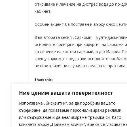
откриване и лечение на дистрес води до по-д
кабинет.
Особен акцент бе поставен и върху онкоферт
Във втората сесия „Саркоми – мултидисциплин
основните принципи при хирургия на саркоми и
за лечение на костни саркоми, а д-р Илариа 
срещу саркома“ представи основните проблеми,
четири клинични случая от реалната практика.
Share this:
Facebook
X
Ние ценим вашата поверителност
Използваме „бисквитки“, за да подобрим вашето
сърфиране, да показваме персонализирани реклами
или съдържание и да анализираме трафика си. Като
HBO Original филма „Кризисен връх“ от
кликнете върху „Приемам всички“, вие се съгласявате 