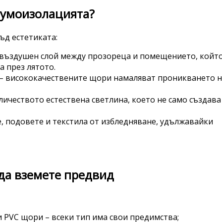
шумоизолацията?
д естетиката:
 въздушен слой между прозореца и помещението, койт
а през лятото.
а – висококачествените щори намаляват проникването 
личеството естествена светлина, което не само създава
, подовете и текстила от избледняване, удължавайки
да вземете предвид
 PVC щори – всеки тип има свои предимства;