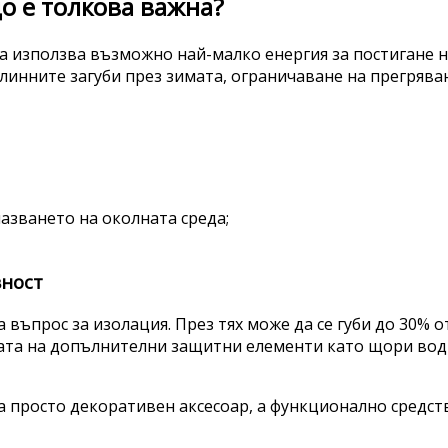
о е толкова важна?
а използва възможно най-малко енергия за постигане 
инните загуби през зимата, ограничаване на прегрява
азването на околната среда;
вност
 въпрос за изолация. През тях може да се губи до 30% о
сата на допълнителни защитни елементи като щори вод
са просто декоративен аксесоар, а функционално средст