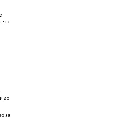
на
нето
т
и до
во за