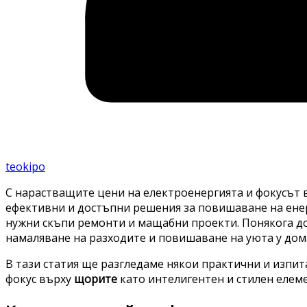
teokipo
С нарастващите цени на електроенергията и фокусът в
ефективни и достъпни решения за повишаване на енерг
нужни скъпи ремонти и мащабни проекти. Понякога д
намаляване на разходите и повишаване на уюта у дом
В тази статия ще разгледаме някои практични и изпит
фокус върху
щорите
като интелигентен и стилен елеме