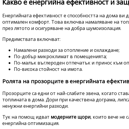
Какво е енергийна ефективност и защ
Енергийната ефективност е способността на дома ви д
оптимален комфорт. Това включва намаляване на топл
през лятото и осигуряване на добра шумоизолация.
Предимствата включват:
Намалени разходи за отопление и охлаждане;
По-добър микроклимат в помещенията;
По-малък въглероден отпечатък и принос към оп
По-висока стойност на имота.
Ролята на прозорците в енергийната ефекти
Прозорците са едни от най-слабите звена, когато става
топлината в дома. Дори при качествена дограма, лип
ненужни енергийни разходи.
Тук на помощ идват
модерните щори
, които вече не 
енергийна оптимизация.