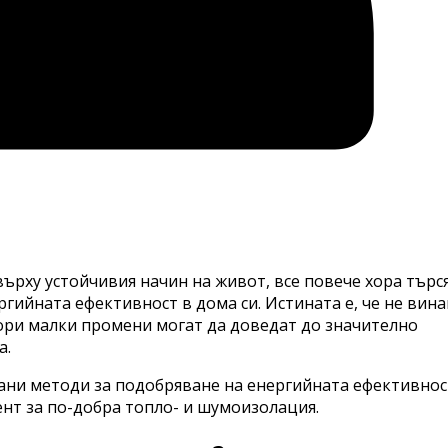
ърху устойчивия начин на живот, все повече хора търс
ийната ефективност в дома си. Истината е, че не вина
ори малки промени могат да доведат до значително
а.
ани методи за подобряване на енергийната ефективност
нт за по-добра топло- и шумоизолация.