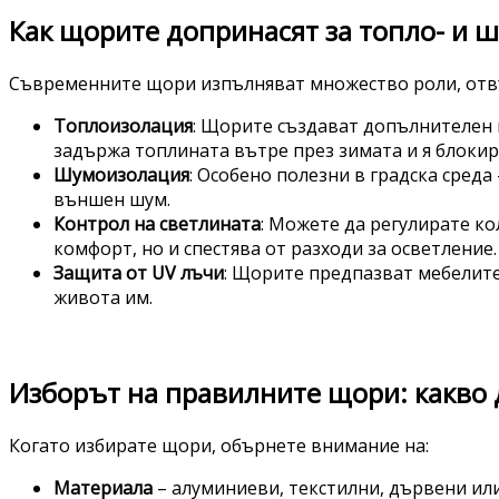
Как щорите допринасят за топло- и 
Съвременните щори изпълняват множество роли, отвъ
Топлоизолация
: Щорите създават допълнителен
задържа топлината вътре през зимата и я блокир
Шумоизолация
: Особено полезни в градска сред
външен шум.
Контрол на светлината
: Можете да регулирате ко
комфорт, но и спестява от разходи за осветление.
Защита от UV лъчи
: Щорите предпазват мебелите
живота им.
Изборът на правилните щори: какво 
Когато избирате щори, обърнете внимание на:
Материала
– алуминиеви, текстилни, дървени или