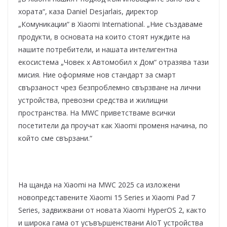
хората“, каза Daniel Desjarlais, директор
„Комуникации“ в Xiaomi International. „Ние създаваме
продукти, в основата на които стоят нуждите на
нашите потребители, и нашата интелигентна
екосистема „Човек x Aвтомобил x Дом“ отразява тази
мисия. Ние оформяме нов стандарт за смарт
свързаност чрез безпроблемно свързване на лични
устройства, превозни средства и жилищни
пространства. На MWC приветстваме всички
посетители да проучат как Xiaomi променя начина, по
който сме свързани.“
На щанда на Xiaomi на MWC 2025 са изложени
новопредставените Xiaomi 15 Series и Xiaomi Pad 7
Series, задвижвани от новата Xiaomi HyperOS 2, както
и широка гама от усъвършенствани AIoT устройства