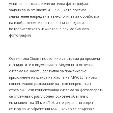
усъвършенствана изчислителна фотография,
задвижвана от Xiaomi AISP 2.0, като постига
значителен напредък в технологията за обработка
на изображения и поставя нови стандарти за
потребителското изживяване при мобилната
фотография.
Освен това Xiaomi постоянно се стреми да промени
стандартите в индустрията. Модулната оптична
система на Xiaomi, достъпна за практическо
приложение на щанда на Xiaomi на MWC25, е ново
концептуално разкриване на този непрекъснат
стремеж. Тази концептуална система за фотоапарати
се отличава с разглобяем основен обектив с
еквивалент на 35 мм f/1,4, интегриран с вграден
сензор за изображения M4/3, който се свързва с