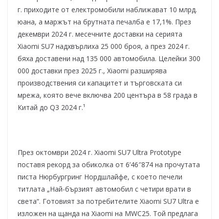
г. приходите от електромобили наближават 10 млрд.
юана, а маржът на брутната печалба е 17,1%. През
декември 2024 г. месечните доставки на серията
Xiaomi SU7 надхвърлиха 25 000 броя, а през 2024 г.
бяха доставени над 135 000 автомобила. Целейки 300
000 доставки през 2025 г., Xiaomi разширява
производствения си капацитет и търговската си
мрежа, която вече включва 200 центъра в 58 града в
Китай до Q3 2024 г.¹
През октомври 2024 г. Xiaomi SU7 Ultra Prototype
поставя рекорд за обиколка от 6’46″874 на прочутата
писта Нюрбургринг Нордшлайфе, с което печели
титлата „Най-бързият автомобил с четири врати в
света“. Готовият за потребителите Xiaomi SU7 Ultra е
изложен на щанда на Xiaomi на MWC25. Той предлага