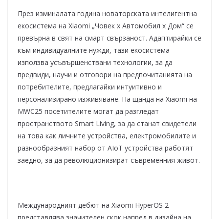
През изминалата година новаторската интелигентна
екосистема на Xiaomi „Човек x Автомобил x Дом“ се
превърна в свят на смарт свързаност. Адаптирайки се
към индивидуалните нужди, тази екосистема
използва усъвършенствани технологии, за да
предвиди, научи и отговори на предпочитанията на
потребителите, предлагайки интуитивно и
персонализирано изживяване. На щанда на Xiaomi на
MWC25 посетителите могат да разгледат
пространството Smart Living, за да станат свидетели
на това как личните устройства, електромобилите и
разнообразният набор от AIoT устройства работят
заедно, за да революционизират съвременния живот.
Международният дебют на Xiaomi HyperOS 2
представлява значителен скок напред в дизайна на