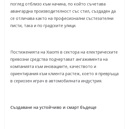
поглед отблизо към начина, по който съчетава
авангардна производителност със стил, създаден да
се отличава както на професионални състезателни
писти, така и по градските улици.
Постиженията на Xiaomi в сектора на електрическите
превозни средства подчертават ангажимента на
компанията към иновациите, качеството и
ориентирания към клиента растеж, което я превръща
в сериозен играч в автомобилната индустрия.
Създаване на устойчиво и смарт бъдеще