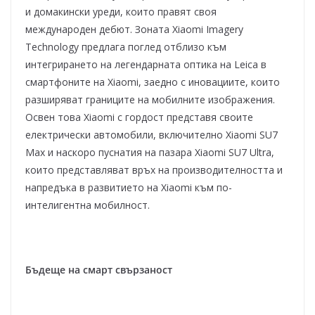
и домакински уреди, които правят своя
международен дебют. Зоната Xiaomi Imagery
Technology предлага поглед отблизо към
интегрирането на легендарната оптика на Leica в
смартфоните на Xiaomi, заедно с иновациите, които
разширяват границите на мобилните изображения.
Освен това Xiaomi с гордост представя своите
електрически автомобили, включително Xiaomi SU7
Max и наскоро пуснатия на пазара Xiaomi SU7 Ultra,
които представляват връх на производителността и
напредъка в развитието на Xiaomi към по-
интелигентна мобилност.
Бъдеще на смарт свързаност