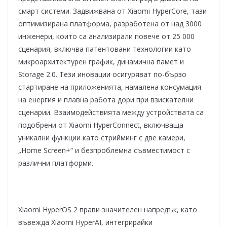
смарт системи. Задвижвана от Xiaomi HyperCore, тази
оптимизирана платформа, разработена от над 3000
инженери, които са анализирали повече от 25 000
сценария, включва патентовани технологии като
микроархитектурен график, динамична памет и
Storage 2.0. Тези иновации осигуряват по-бързо
стартиране на приложенията, намалена консумация
на енергия и плавна работа дори при взискателни
сценарии. Взаимодействията между устройствата са
подобрени от Xiaomi HyperConnect, включваща
уникални функции като стрийминг с две камери,
„Home Screen+“ и безпроблемна съвместимост с
различни платформи.
Xiaomi HyperOS 2 прави значителен напредък, като
въвежда Xiaomi HyperAI, интегрирайки