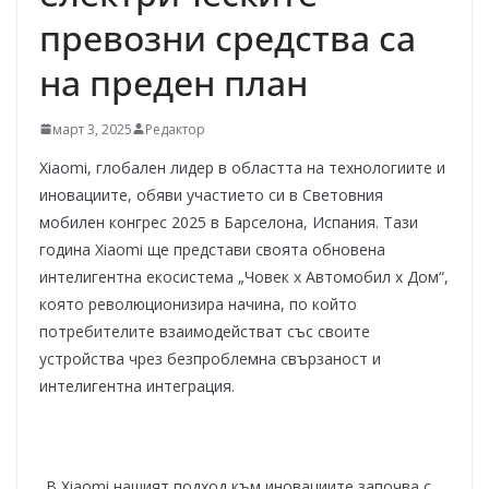
превозни средства са
на преден план
март 3, 2025
Редактор
Xiaomi, глобален лидер в областта на технологиите и
иновациите, обяви участието си в Световния
мобилен конгрес 2025 в Барселона, Испания. Тази
година Xiaomi ще представи своята обновена
интелигентна екосистема „Човек x Автомобил x Дом“,
която революционизира начина, по който
потребителите взаимодействат със своите
устройства чрез безпроблемна свързаност и
интелигентна интеграция.
„В Xiaomi нашият подход към иновациите започва с