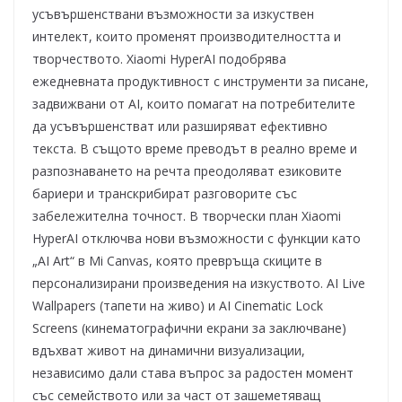
усъвършенствани възможности за изкуствен
интелект, които променят производителността и
творчеството. Xiaomi HyperAI подобрява
ежедневната продуктивност с инструменти за писане,
задвижвани от AI, които помагат на потребителите
да усъвършенстват или разширяват ефективно
текста. В същото време преводът в реално време и
разпознаването на речта преодоляват езиковите
бариери и транскрибират разговорите със
забележителна точност. В творчески план Xiaomi
HyperAI отключва нови възможности с функции като
„AI Art“ в Mi Canvas, която превръща скиците в
персонализирани произведения на изкуството. AI Live
Wallpapers (тапети на живо) и AI Cinematic Lock
Screens (кинематографични екрани за заключване)
вдъхват живот на динамични визуализации,
независимо дали става въпрос за радостен момент
със семейството или за част от зашеметяващ