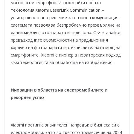
магнит към смартфон. Използвайки новата
технология Xiaomi LaserLink Communication –
усъвършенствано решение за оптична комуникация –
системата позволява безпроблемно прехвърляне на
данни между фотоапарата и телефона. Съчетавайки
превъзходните възможности на традиционния
хардуер на фотоапаратите с изчислителната мощ на
смартфоните, Xiaomi е пионер в новаторския подход
към технологията за обработка на изображения.
Иновации в областта на електромобилите и
рекорден успех
Xiaomi постигна значителен напредък в бизнеса си с
електромобили, като до третото тримесечие на 2024