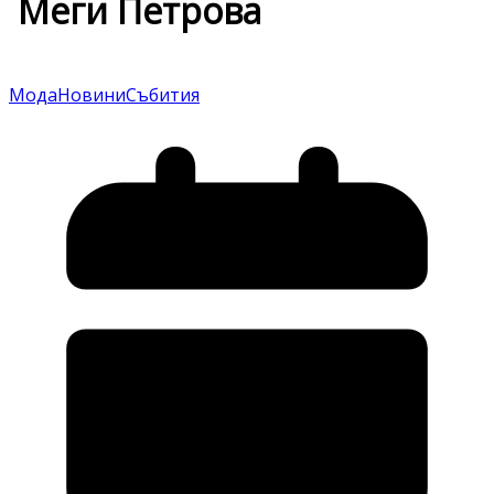
Меги Петрова
Мода
Новини
Събития