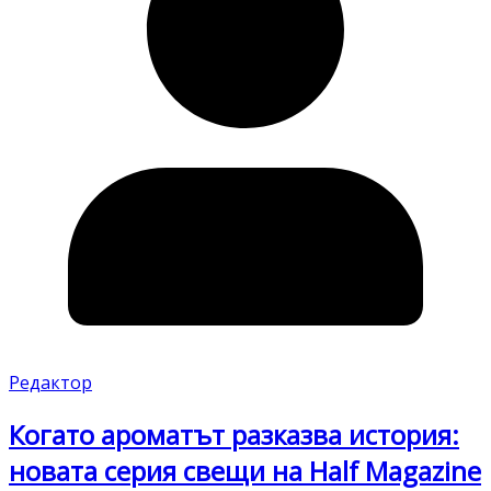
Редактор
Когато ароматът разказва история:
новата серия свещи на Half Magazine