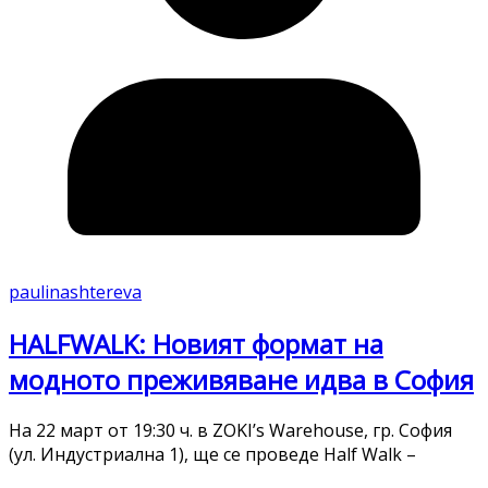
paulinashtereva
HALFWALK: Новият формат на
модното преживяване идва в София
На 22 март от 19:30 ч. в ZOKI’s Warehouse, гр. София
(ул. Индустриална 1), ще се проведе Half Walk –