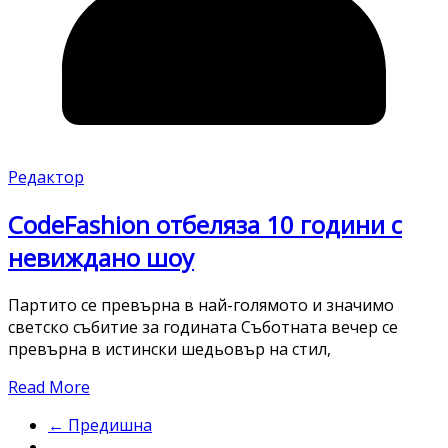
Редактор
CodeFashion отбеляза 10 години с
невиждано шоу
Партито се превърна в най-голямото и значимо
светско събитие за годината Съботната вечер се
превърна в истински шедьовър на стил,
Read More
← Предишна