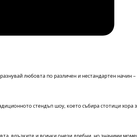
разнувай любовта по различен и нестандартен начин – 
адиционното стендъп шоу, което събира стотици хора 
вта, връзките и всички онези дребни, но значими моме