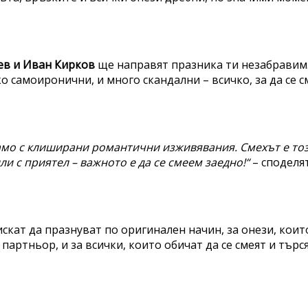
ев и Иван Кирков
ще направят празника ти незабравим
 самоиронични, и много скандални – всичко, за да се 
амо с клиширани романтични изживявания. Смехът е тоз
ли с приятел – важното е да се смеем заедно!“
– споделя
искат да празнуват по оригинален начин, за онези, коит
партньор, и за всички, които обичат да се смеят и търс