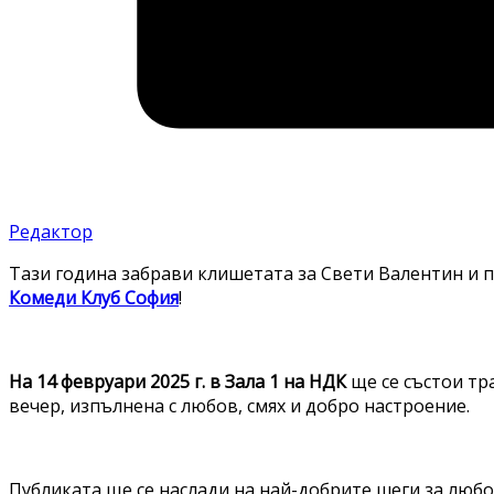
Редактор
Тази година забрави клишетата за Свети Валентин и п
Комеди Клуб София
!
На 14 февруари 2025 г. в Зала 1 на НДК
ще се състои тр
вечер, изпълнена с любов, смях и добро настроение.
Публиката ще се наслади на най-добрите шеги за любо