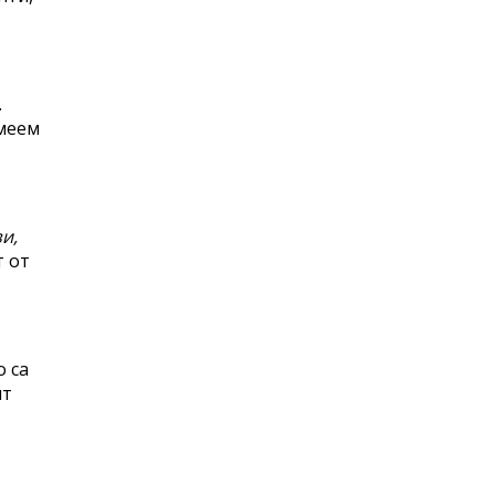
.
смеем
и,
т от
о са
ят