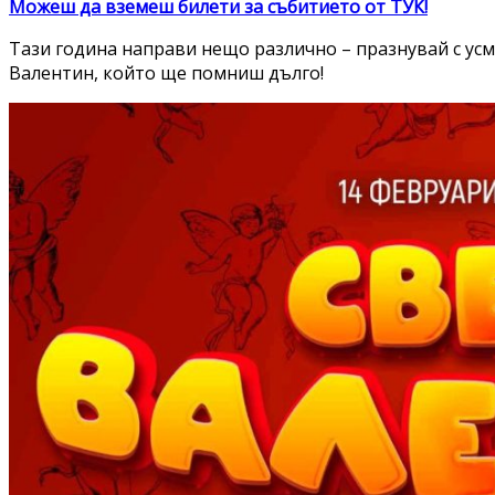
Можеш да вземеш билети за събитието от ТУК!
Тази година направи нещо различно – празнувай с усм
Валентин, който ще помниш дълго!