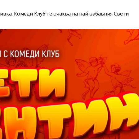
ивка. Комеди Клуб те очаква на най-забавния Свети