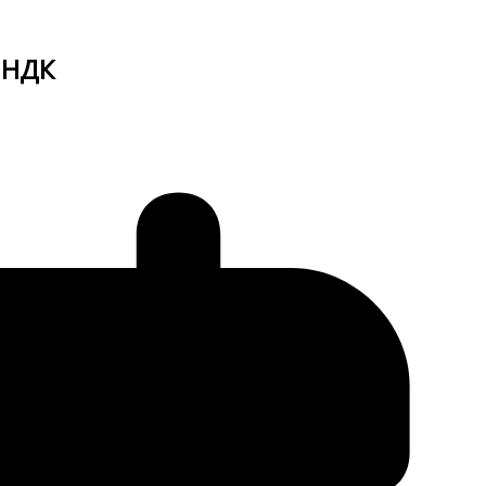
, НДК