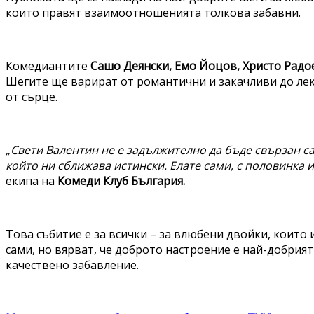
които правят взаимоотношенията толкова забавни.
Комедиантите
Сашо Деянски, Емо Йоцов, Христо Радо
Шегите ще варират от романтични и закачливи до леко
от сърце.
„Свети Валентин не е задължително да бъде свързан с
който ни сближава истински. Елате сами, с половинка и
екипа на
Комеди Клуб България.
Това събитие е за всички – за влюбени двойки, които 
сами, но вярват, че доброто настроение е най-добрият 
качествено забавление.