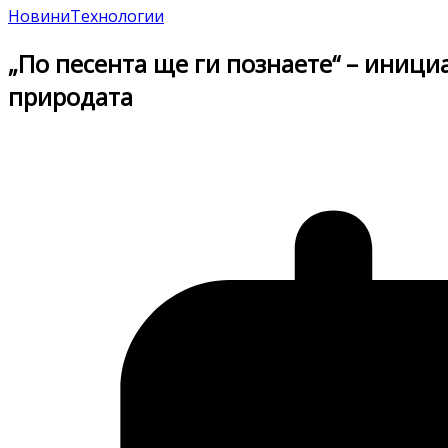
Новини
Технологии
„По песента ще ги познаете“ – иници
природата