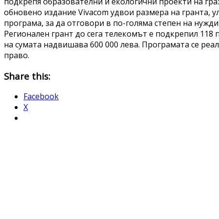
подкрепя образователни и екологични проекти на гра
обновено издание Vivacom удвои размера на гранта, у
програма, за да отговори в по-голяма степен на нужди
Регионален грант до сега телекомът е подкрепил 118 
на сумата надвишава 600 000 лева. Програмата се реа
право.
Share this:
Facebook
X