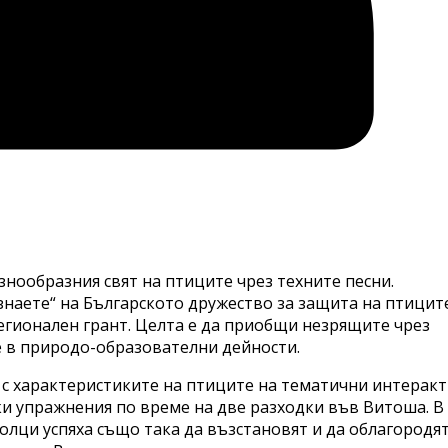
знообразния свят на птиците чрез техните песни.
знаете“ на Българското дружество за защита на птицит
егионален грант. Целта е да приобщи незрящите чрез
е в природо-образователни дейности.
 с характеристиките на птиците на тематични интерак
ки упражнения по време на две разходки във Витоша. В
олци успяха също така да възстановят и да облагородя