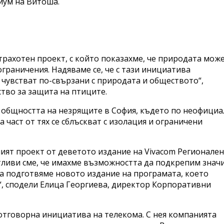
иум на Витоша.
рахотен проект, с който показахме, че природата може
ограничения. Надяваме се, че с тази инициатива
 чувстват по-свързани с природата и обществото“,
тво за защита на птиците.
м общността на незрящите в София, където по неофици
 част от тях се сблъскват с изолация и ограничени
ият проект от деветото издание на Vivacom Регионален
стливи сме, че имахме възможността да подкрепим знач
а подготвяме новото издание на програмата, което
“, сподели Елица Георгиева, директор Корпоративни
отговорна инициатива на телекома. С нея компанията