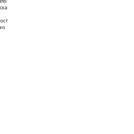
яло
ска
ност
ко