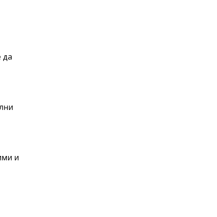
 да
ални
ими и