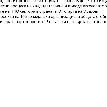
ждански организации от цялата страна. В деветото изц
лесни процеса на кандидатстване и въведе акселератор
те на НПО сектора в страната. От старта на Vivacom
проекта на 105 граждански организации, а общата стой
лизира в партньорство с Български център за нестопанс