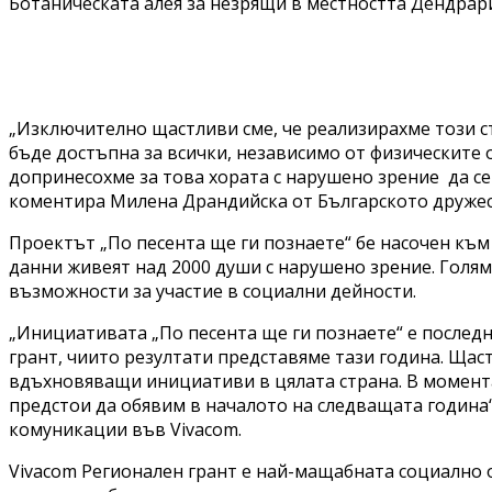
Ботаническата алея за незрящи в местността Дендрар
„Изключително щастливи сме, че реализирахме този ст
бъде достъпна за всички, независимо от физическите 
допринесохме за това хората с нарушено зрение да се
коментира Милена Драндийска от Българското дружес
Проектът „По песента ще ги познаете“ бе насочен къ
данни живеят над 2000 души с нарушено зрение. Голяма
възможности за участие в социални дейности.
„Инициативата „По песента ще ги познаете“ е последн
грант, чиито резултати представяме тази година. Ща
вдъхновяващи инициативи в цялата страна. В момент
предстои да обявим в началото на следващата година
комуникации във Vivacom.
Vivacom Регионален грант е най-мащабната социално 