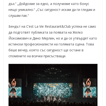
дъх.“ „Дойдохме за едно, а получихме като бонус
нещо уникално.“ „Със сигурност искам да ги гледам и
слушам пак.“
Бендът на C’est La Vie Restaurant&Club успяха не само
да подготвят публиката за появата на Желко
Йоксимович и Дино Мерлин, но и да се утвърдят като
истински професионалисти на голямата сцена. Това
беше вечер, която със сигурност ще остане в
спомените на всички присъстващи.