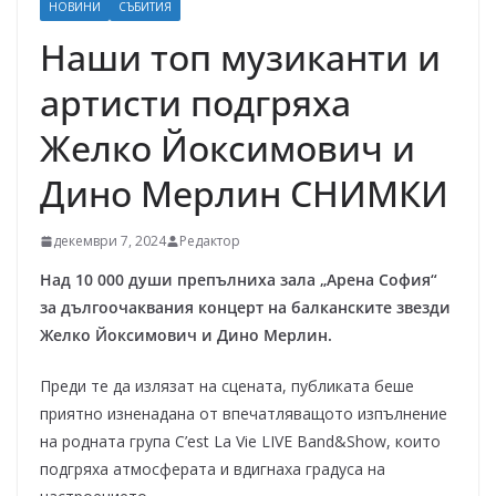
НОВИНИ
СЪБИТИЯ
Наши топ музиканти и
артисти подгряха
Желко Йоксимович и
Дино Мерлин СНИМКИ
декември 7, 2024
Редактор
Над 10 000 души препълниха зала „Арена София“
за дългоочаквания концерт на балканските звезди
Желко Йоксимович и Дино Мерлин.
Преди те да излязат на сцената, публиката беше
приятно изненадана от впечатляващото изпълнение
на родната група C’est La Vie LIVE Band&Show, които
подгряха атмосферата и вдигнаха градуса на