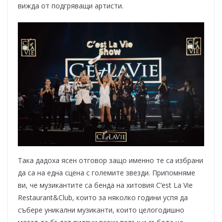
вижда от подгряващи артисти.
Така дадоха ясен отговор защо именно те са избрани
да са на една сцена с големите звезди. Припомняме
ви, че музикантите са бенда на хитовия C’est La Vie
Restaurant&Club, които за няколко години успя да
събере уникални музиканти, които целогодишно