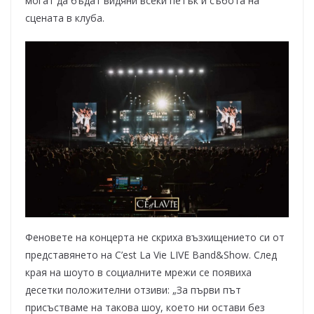
могат да бъдат видяни всеки петък и събота на
сцената в клуба.
Феновете на концерта не скриха възхищението си от
представянето на C’est La Vie LIVE Band&Show. След
края на шоуто в социалните мрежи се появиха
десетки положителни отзиви: „За първи път
присъстваме на такова шоу, което ни остави без