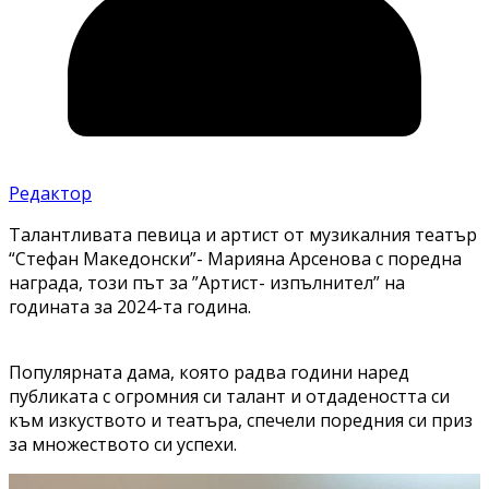
Редактор
Талантливата певица и артист от музикалния театър
“Стефан Македонски”- Марияна Арсенова с поредна
награда, този път за ”Артист- изпълнител” на
годината за 2024-та година.
Популярната дама, която радва години наред
публиката с огромния си талант и отдадеността си
към изкуството и театъра, спечели поредния си приз
за множеството си успехи.