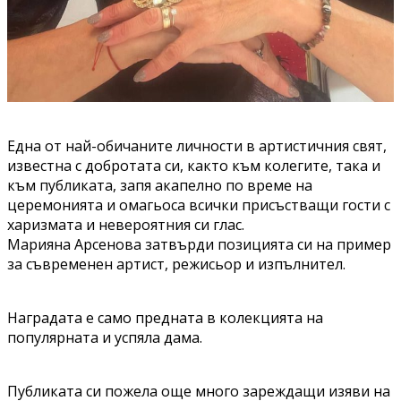
Една от най-обичаните личности в артистичния свят,
известна с добротата си, както към колегите, така и
към публиката, запя акапелно по време на
церемонията и омагьоса всички присъстващи гости с
харизмата и невероятния си глас.
Марияна Арсенова затвърди позицията си на пример
за съвременен артист, режисьор и изпълнител.
Наградата е само предната в колекцията на
популярната и успяла дама.
Публиката си пожела още много зареждащи изяви на