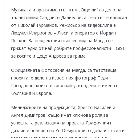
Музиката и аранжиментът към „Още ли“ са дело на
талантливия Сандрито Даниелов, а текстът е написан
от Николай Гурманов. Режисьор на видеоклипа е
Людмил Иларионов – Люси, а оператор е Йордан
Петков. За перфектния външен вид на Магда се
грижат едни от най-добрите професионалисти – GISH
за косите и Цецо Андреев за грима.
Официалната фотосесия на Магда, съпътстваща
проекта, е дело на известния фотограф Теди
Грозданов, който е сред най-утвърдените имена в
България и Европа.
Мениджърите на продукцията, Христо Василев и
Ангел Димитров, също имат ключова роля за
успешната реализация на проекта. Графичният
дизайн е поверен на Yo Design, които добавят стил и