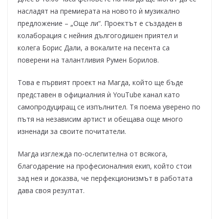
насладят на премиерата на новото ѝ музикално
предложение – „Още ли“. Проектът е създаден в
колаборация с нейния дългогодишен приятел и
колега Борис Дали, а вокалите на песента са
поверени на талантливия Румен Борилов.
Това е първият проект на Магда, който ще бъде
представен в официалния ѝ YouTube канал като
самопродуциращ се изпълнител. Тя поема уверено по
пътя на независим артист и обещава още много
изненади за своите почитатели.
Магда изглежда по-ослепителна от всякога,
благодарение на професионалния екип, който стои
зад нея и доказва, че перфекционизмът в работата
дава своя резултат.