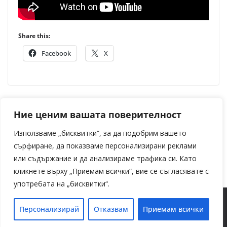
Share this:
Facebook
X
Галена Великова постави началото на танцовата
Ние ценим вашата поверителност
терапия в България
Използваме „бисквитки“, за да подобрим вашето
Броени дни до VIP Awards – едно от най-
сърфиране, да показваме персонализирани реклами
престижните събития на годината
или съдържание и да анализираме трафика си. Като
кликнете върху „Приемам всички“, вие се съгласявате с
употребата на „бисквитки“.
Copyright © 2026
Media 2700
. Powered by
ColorMag
and
Персонализирай
Отказвам
Приемам всички
WordPress
.