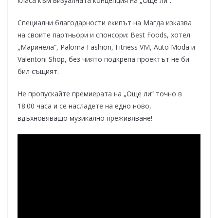
класа към визуалната концепция на „Още ли“.
Специални благодарности екипът на Магда изказва
на своите партньори и спонсори: Best Foods, хотел
„Маринела“, Paloma Fashion, Fitness VM, Auto Moda и
Valentoni Shop, без чиято подкрепа проектът не би
бил същият.
Не пропускайте премиерата на „Още ли“ точно в
18:00 часа и се насладете на едно ново,
вдъхновяващо музикално преживяване!