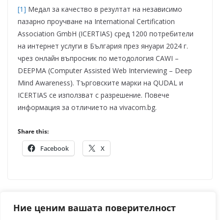
[1]
Медал за качество в резултат на независимо
пазарно проучване на International Certification
Association GmbH (ICERTIAS) сред 1200 потребители
на интернет услуги в България през януари 2024 г.
чрез онлайн въпросник по методология CAWI –
DEEPMA (Computer Assisted Web Interviewing – Deep
Mind Awareness). Търговските марки на QUDAL и
ICERTIAS се използват с разрешение. Повече
информация за отличието на vivacom.bg.
Share this:
Facebook
X
10 000 послания на доброто пътуват със
Ние ценим вашата поверителност
столичани в метрото през ноември