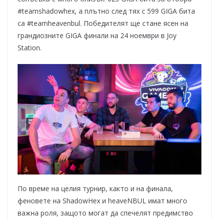
#teamshadowhex, а плътно след тях с 599 GIGA бита
са #teamheavenbul. Победителят ще стане ясен на
грандиозните GIGA финали на 24 ноември в Joy
Station.
По време на целия турнир, както и на финала,
феновете на ShadowHex и heaveNBUL имат много
важна роля, защото могат да спечелят предимство