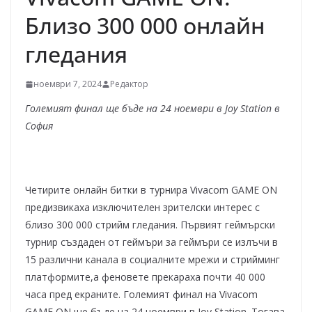
Близо 300 000 онлайн
гледания
ноември 7, 2024
Редактор
Големият финал ще бъде на 24 ноември
в Joy Station в
София
Четирите онлайн битки в турнира Vivacom GAME ON
предизвикаха изключителен зрителски интерес с
близо 300 000 стрийм гледания. Първият геймърски
турнир създаден от геймъри за геймъри се излъчи в
15 различни канала в социалните мрежи и стрийминг
платформите,а феновете прекараха почти 40 000
часа пред екраните. Големият финал на Vivacom
GAME ON ще бъде на 24 ноември в Joy Station. Тогава