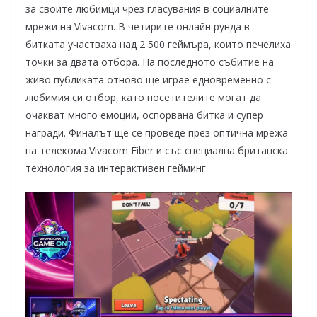
за своите любимци чрез гласувания в социалните
мрежи на Vivacom. В четирите онлайн рунда в
битката участваха над 2 500 геймъра, които печелиха
точки за двата отбора. На последното събитие на
живо публиката отново ще играе едновременно с
любимия си отбор, като посетителите могат да
очакват много емоции, оспорвана битка и супер
награди. Финалът ще се проведе през оптична мрежа
на телекома Vivacom Fiber и със специална британска
технология за интерактивен гейминг.