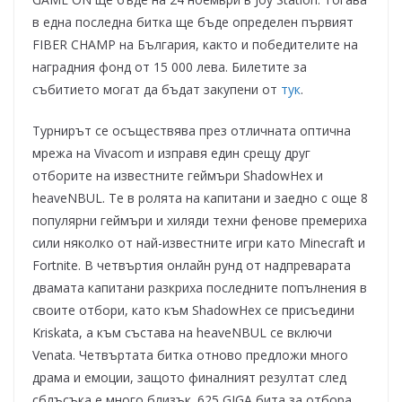
в една последна битка ще бъде определен първият
FIBER CHAMP на България, както и победителите на
наградния фонд от 15 000 лева. Билетите за
събитието могат да бъдат закупени от
тук
.
Турнирът се осъществява през отличната оптична
мрежа на Vivacom и изправя един срещу друг
отборите на известните геймъри ShadowHex и
heaveNBUL. Те в ролята на капитани и заедно с още 8
популярни геймъри и хиляди техни фенове премериха
сили няколко от най-известните игри като Minecraft и
Fortnite. В четвъртия онлайн рунд от надпреварата
двамата капитани разкриха последните попълнения в
своите отбори, като към ShadowHex се присъедини
Kriskata, а към състава на heaveNBUL се включи
Venata. Четвъртата битка отново предложи много
драма и емоции, защото финалният резултат след
сблъсъка е много близък. 625 GIGA бита за отбора