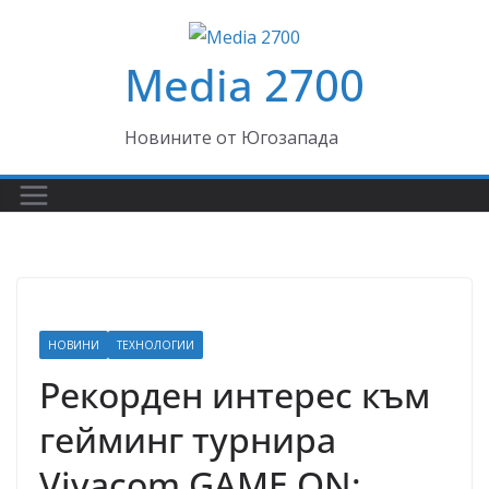
Skip
to
Media 2700
content
Новините от Югозапада
НОВИНИ
ТЕХНОЛОГИИ
Рекорден интерес към
гейминг турнира
Vivacom GAME ON: