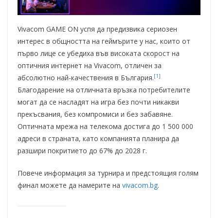
Vivacom GАМЕ ON успя да предизвика сериозен
интерес в общността на геймърите у нас, които от
първо лице се убедиха във високата скорост на
оптичния интернет на Vivacom, отличен за
[1]
абсолютно най-качествения в България.
Благодарение на отличната връзка потребителите
могат да се насладят на игра без почти никакви
прекъсвания, без компромиси и без забавяне.
Оптичната мрежа на телекома достига до 1 500 000
адреси в страната, като компанията планира да
разшири покритието до 67% до 2028 г.
Повече информация за турнира и предстоящия голям
финал можете да намерите на
vivacom.bg
.